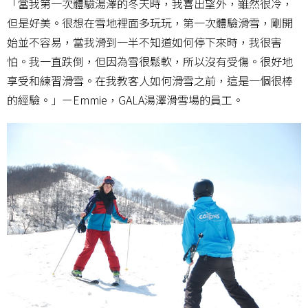
「當我第一次體驗湯澤的冬天時，我喜出望外，雖然很冷，
但是好美。很想在雪地裡面多玩玩，第一次體驗滑雪，剛開
始並不容易，當我滑到一半不知道如何停下來時，我很害
怕。我一直跌倒，但因為雪很鬆軟，所以沒有受傷。很好地
享受和練習滑雪。在我教客人如何滑雪之前，這是一個很棒
的經驗。」ーEmmie，GALA湯澤滑雪場的員工。