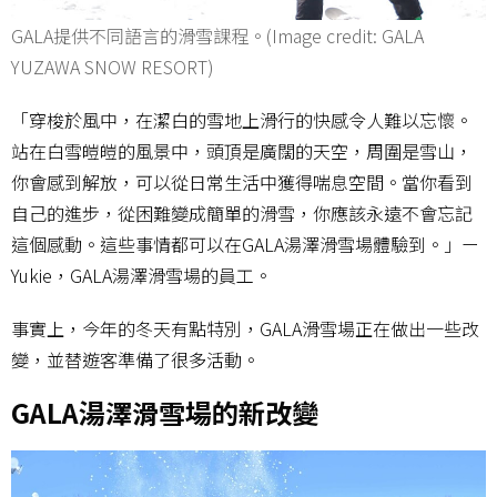
GALA提供不同語言的滑雪課程。(Image credit: GALA
YUZAWA SNOW RESORT)
「穿梭於風中，在潔白的雪地上滑行的快感令人難以忘懷。
站在白雪皚皚的風景中，頭頂是廣闊的天空，周圍是雪山，
你會感到解放，可以從日常生活中獲得喘息空間。當你看到
自己的進步，從困難變成簡單的滑雪，你應該永遠不會忘記
這個感動。這些事情都可以在GALA湯澤滑雪場體驗到。」ー
Yukie，GALA湯澤滑雪場的員工。
事實上，今年的冬天有點特別，GALA滑雪場正在做出一些改
變，並替遊客準備了很多活動。
GALA湯澤滑雪場的新改變