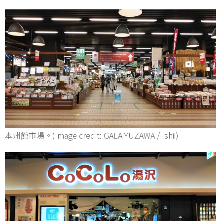
本州館市場。(Image credit: GALA YUZAWA / Ishii)