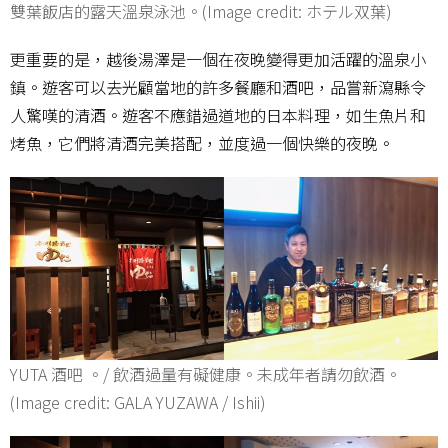
雙葉飯店的露天溫泉泳池。(Image credit: ホテル双葉)
更重要的是，越後湯澤是一個在夜晚變得更加活躍的溫泉小
鎮。遊客可以去光顧當地的許多餐廳和酒吧，品嘗新瀉縣令
人驚嘆的清酒。遊客不應錯過道地的日本料理，如生魚片和
烤魚，它們將清酒完美搭配，並度過一個快樂的夜晚。
YUTA 酒吧 。/ 飲酒過量有礙健康。未成年者請勿飲酒。
(Image credit: GALA YUZAWA / Ishii)