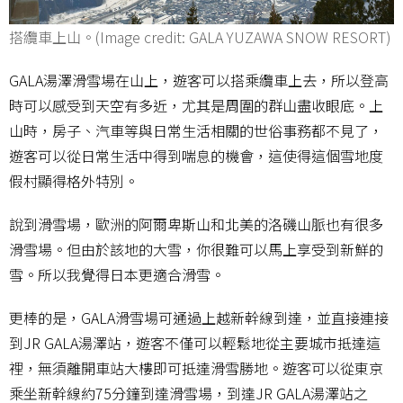
搭纜車上山。(Image credit: GALA YUZAWA SNOW RESORT)
GALA湯澤滑雪場在山上，遊客可以搭乘纜車上去，所以登高
時可以感受到天空有多近，尤其是周圍的群山盡收眼底。上
山時，房子、汽車等與日常生活相關的世俗事務都不見了，
遊客可以從日常生活中得到喘息的機會，這使得這個雪地度
假村顯得格外特別。
說到滑雪場，歐洲的阿爾卑斯山和北美的洛磯山脈也有很多
滑雪場。但由於該地的大雪，你很難可以馬上享受到新鮮的
雪。所以我覺得日本更適合滑雪。
更棒的是，GALA滑雪場可通過上越新幹線到達，並直接連接
到JR GALA湯澤站，遊客不僅可以輕鬆地從主要城市抵達這
裡，無須離開車站大樓即可抵達滑雪勝地。遊客可以從東京
乘坐新幹線約75分鐘到達滑雪場，到達JR GALA湯澤站之