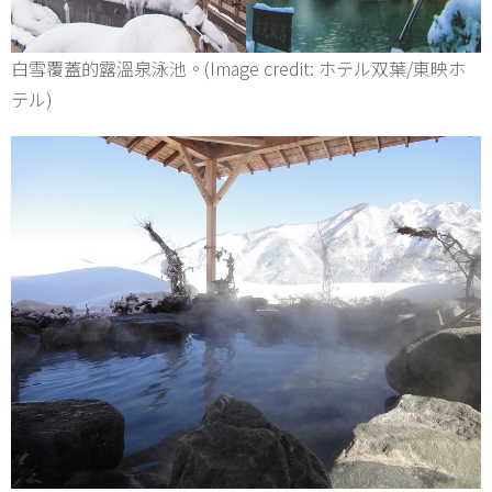
白雪覆蓋的露溫泉泳池。(Image credit: ホテル双葉/東映ホ
テル)