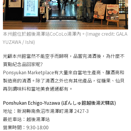
本州館位於越後湯澤站CoCoLo湯澤內。(Image credit: GALA
YUZAWA / Ishii)
光顧本州館當然不能空手而歸啊，品嘗完清酒後，為什麼不
買點紀念品回家呢?
Ponsyukan Marketplace有大量來自當地生產商、釀酒商和
製造商的清酒。除了清酒之外也有其他產品，從糖果、仙貝
再到調味料和當地美食通通都有。
Ponshukan Echigo-Yuzawa (ぽんしゅ館越後湯沢驛店)
地址：新潟縣南魚沼市湯澤町湯澤 2427-3
最近車站：越後湯澤站
營業時間：9:30-18:00