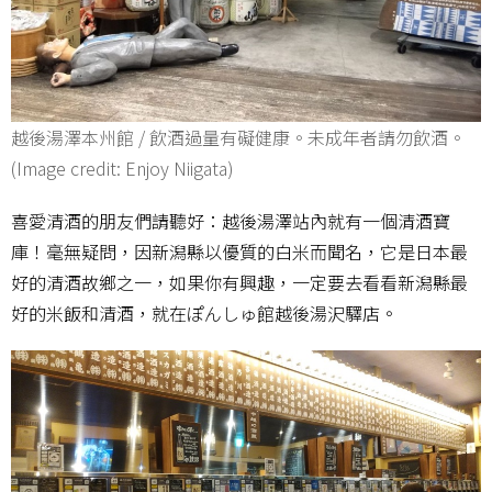
越後湯澤本州館 / 飲酒過量有礙健康。未成年者請勿飲酒。
(Image credit: Enjoy Niigata)
喜愛清酒的朋友們請聽好：越後湯澤站內就有一個清酒寶
庫！毫無疑問，因新潟縣以優質的白米而聞名，它是日本最
好的清酒故鄉之一，如果你有興趣，一定要去看看新潟縣最
好的米飯和清酒，就在ぽんしゅ館越後湯沢驛店。