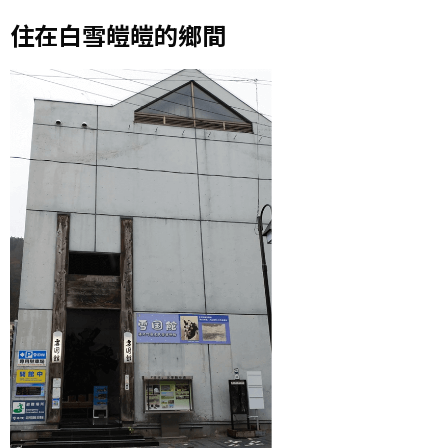
住在白雪皚皚的鄉間