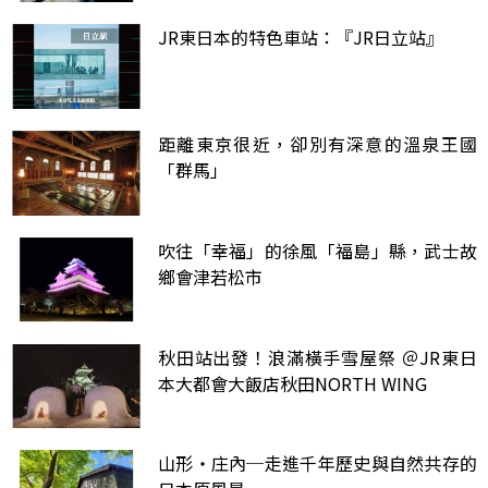
JR東日本的特色車站：『JR日立站』
距離東京很近，卻別有深意的溫泉王國
「群馬」
吹往「幸福」的徐風「福島」縣，武士故
鄉會津若松市
秋田站出發！浪滿橫手雪屋祭 ＠JR東日
本大都會大飯店秋田NORTH WING
山形・庄內─走進千年歷史與自然共存的