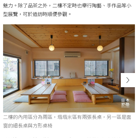
魅力。除了品茶之外，二樓不定時也舉行陶藝、手作品等小
型展覽，可於造訪時順便參觀。
二樓的內用區分為兩區，塌塌米區有兩張長桌，另一區是面
窗的細長桌與方形桌椅