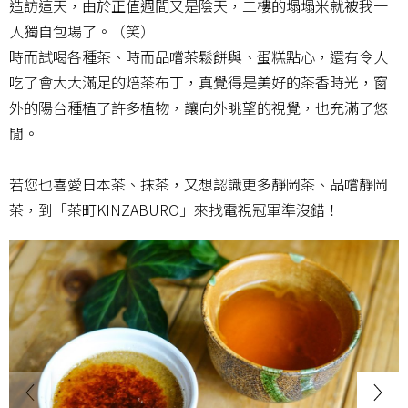
造訪這天，由於正值週間又是陰天，二樓的塌塌米就被我一
人獨自包場了。（笑）
時而試喝各種茶、時而品嚐茶鬆餅與、蛋糕點心，還有令人
吃了會大大滿足的焙茶布丁，真覺得是美好的茶香時光，窗
外的陽台種植了許多植物，讓向外眺望的視覺，也充滿了悠
閒。
若您也喜愛日本茶、抹茶，又想認識更多靜岡茶、品嚐靜岡
茶，到「茶町KINZABURO」來找電視冠軍準沒錯！