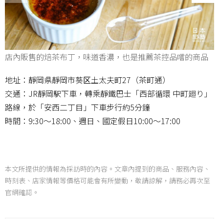
店內販售的焙茶布丁，味道香濃，也是推薦茶控品嚐的商品
地址：靜岡県靜岡市葵区土太夫町27（茶町通）
交通：JR靜岡駅下車，轉乘靜鐵巴士「西部循環 中町廻り」
路線，於「安西二丁目」下車步行約5分鐘
時間：9:30～18:00、週日、國定假日10:00～17:00
本文所提供的情報為採訪時的內容。文章內提到的商品、服務內容、
時刻表、店家情報等價格可能會有所變動，敬請諒解，請務必再次至
官網確認。