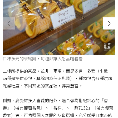
口味多元的茶鬆餅，每種都讓人想品嚐看看
二樓所提供的茶品，並非一兩項，而是多達十多種（少數一
兩種是提供茶包，其餘均為保溫瓶裝），種類包含各種烘烤
乾燥程度、不同茶區的茶品項，非常豐富。
例如，廣受許多人喜愛的焙茶、適合做為搭配點心的「香
壽」（帶有葡萄香氣）、「香祥」、「靜7132」（帶有櫻葉
香氣）等，可依照個人喜愛的味道選擇，充分感受日本茶的