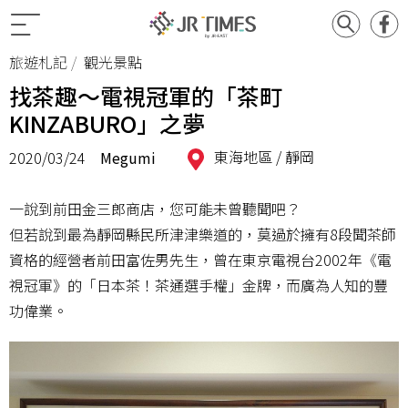
旅遊札記
觀光景點
找茶趣～電視冠軍的「茶町
KINZABURO」之夢
東海地區 /
靜岡
2020/03/24
Megumi
一說到前田金三郎商店，您可能未曾聽聞吧？
但若說到最為靜岡縣民所津津樂道的，莫過於擁有8段聞茶師
資格的經營者前田富佐男先生，曾在東京電視台2002年《電
視冠軍》的「日本茶！茶通選手權」金牌，而廣為人知的豐
功偉業。