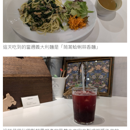
這天吃到的當週義大利麵是「茼蒿蛤蜊蒜香麵」