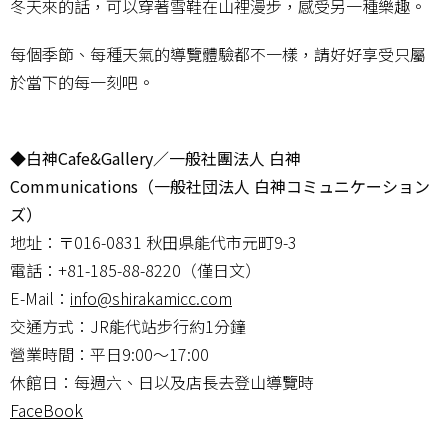
冬天來的話，可以穿著雪鞋在山裡漫步，感受另一種樂趣。
每個季節、每種天氣的導覽體驗都不一樣，請好好享受只屬
於當下的每一刻吧。
◆白神Cafe&Gallery／一般社團法人 白神
Communications（一般社団法人 白神コミュニケーション
ズ）
地址：〒016-0831 秋田県能代市元町9-3
電話：+81-185-88-8220（僅日文）
E-Mail：
info@shirakamicc.com
交通方式：JR能代站步行約1分鐘
營業時間：平日9:00〜17:00
休館日：每週六、日以及店長去登山導覽時
FaceBook