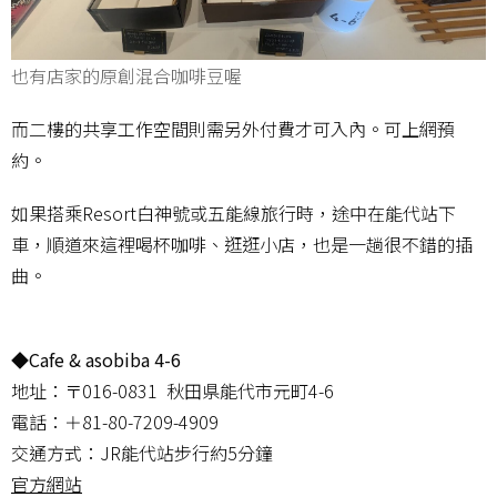
也有店家的原創混合咖啡豆喔
而二樓的共享工作空間則需另外付費才可入內。可上網預
約。
如果搭乘Resort白神號或五能線旅行時，途中在能代站下
車，順道來這裡喝杯咖啡、逛逛小店，也是一趟很不錯的插
曲。
◆Cafe & asobiba 4-6
地址：〒016-0831 秋田県能代市元町4-6
電話：＋81-80-7209-4909
交通方式：JR能代站步行約5分鐘
官方網站