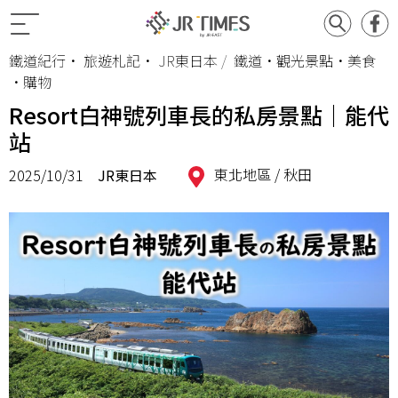
鐵道紀行
•
旅遊札記
•
JR東日本
鐵道•觀光景點•美食
•購物
Resort白神號列車長的私房景點｜能代
站
東北地區 /
秋田
2025/10/31
JR東日本