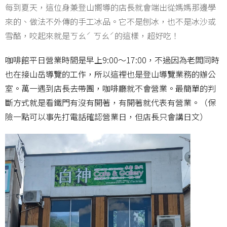
每到夏天，這位身兼登山嚮導的店長就會端出從媽媽那邊學
來的、做法不外傳的手工冰品。它不是刨冰，也不是冰沙或
雪酪，咬起來就是ㄎㄠˊ ㄎㄠˊ的這樣，超好吃！
咖啡館平日營業時間是早上9:00～17:00，不過因為老闆同時
也在接山岳導覽的工作，所以這裡也是登山導覽業務的辦公
室。萬一遇到店長去帶團，咖啡廳就不會營業。最簡單的判
斷方式就是看鐵門有沒有開著，有開著就代表有營業。（保
險一點可以事先打電話確認營業日，但店長只會講日文）