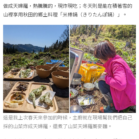
做成天婦羅，熱騰騰的，現炸現吃；冬天則是能在積著雪的
山裡享用秋田的鄉土料理「米棒鍋（きりたんぽ鍋）」。
這是我上次春天來參加的時候，主廚就在現場幫我們把自己
採的山菜炸成天婦羅，還煮了山菜天婦羅蕎麥麵。