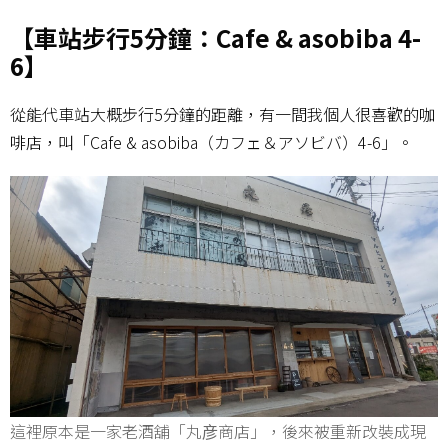
【車站步行5分鐘：Cafe & asobiba 4-
6】
從能代車站大概步行5分鐘的距離，有一間我個人很喜歡的咖
啡店，叫「Cafe & asobiba（カフェ＆アソビバ）4-6」。
這裡原本是一家老酒舖「丸彦商店」，後來被重新改裝成現