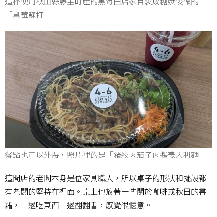
這杯使用秋田縣藤里町產的黑莓由店家自製成糖漿後做的
「黑莓蘇打」
餐點也可以外帶，照片裡的是「豬絞肉茄子肉醬義大利麵」
這間店的老闆本身是位家具職人，所以桌子的形狀和擺設都
有老闆的堅持在裡面。桌上也放著一些關於咖啡或秋田的書
籍，一邊吃東西一邊翻翻書，感覺很愜意。