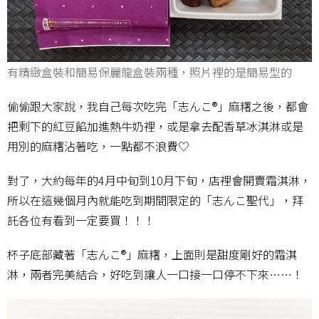
有精緻盒裝和簡易保麗龍盒裝兩種，照片裡的是簡易型的
偷偷跟大家說，我自己每次吃完「志んこ®」麻糬之後，都會
把剩下的紅豆餡加進熱牛奶裡，或是拿去配香草冰淇淋或是
用別的麻糬沾著吃，一點都不浪費♡
對了，大約每年的4月中旬到10月下旬，店裡會開賣霜淇淋，
所以在這幾個月內就能吃到期間限定的「志んこ聖代」，拜
託各位有看到一定要買！！！
杯子底部藏著「志んこ®」麻糬，上面則是甜度剛好的霜淇
淋，兩者完美結合，好吃到讓人一口接一口停不下來……！