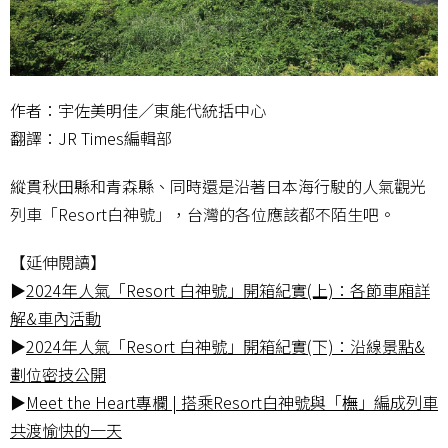
作者：宇佐美明佳／東能代統括中心
翻譯：JR Times編輯部
縱貫秋田縣和青森縣、同時還是沿著日本海行
駛的人氣觀光
列車「Resort白神號」，台灣的各位應該都不陌生吧。
【延伸閱讀】
▶
2024年人氣「Resort 白神號」開箱紀實(上)：各節車廂詳
解&車內活動
▶
2024年人氣「Resort 白神號」開箱紀實(下)：沿線景點&
劃位密技公開
▶
Meet the Heart專欄 | 搭乘Resort白神號與「橅」編成列車
共渡愉快的一天