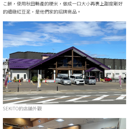
こ餅，使用秋田縣產的粳米，做成一口大小再裹上甜度剛好
的細緻紅豆泥，是他們家的招牌商品。
SEKITO的店舖外觀