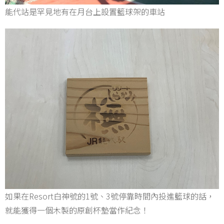
能代站是罕見地有在月台上設置籃球架的車站
如果在Resort白神號的1號、3號停靠時間內投進籃球的話，
就能獲得一個木製的原創杯墊當作紀念！