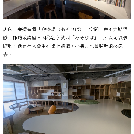
店內一旁還有個「遊樂場（あそびば）」空間，會不定期舉
辦工作坊或講座。因為名字就叫「あそびば」，所以可以很
隨興，像是有人會坐在桌上聽講，小朋友也會脫鞋跑來跑
去。