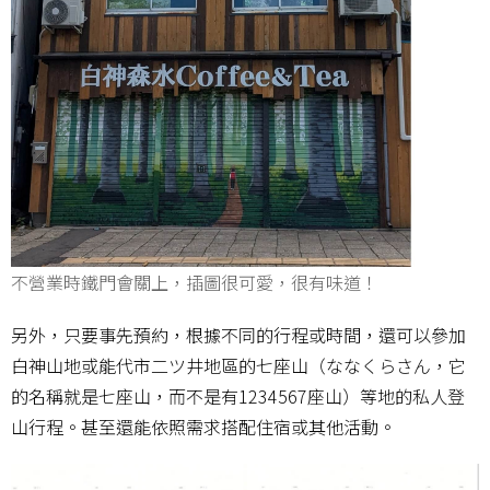
不營業時鐵門會關上，插圖很可愛，很有味道！
另外，只要事先預約，根據不同的行程或時間，還可以參加
白神山地或能代市二ツ井地區的七座山（ななくらさん，它
的名稱就是七座山，而不是有1234567座山）等地的私人登
山行程。甚至還能依照需求搭配住宿或其他活動。