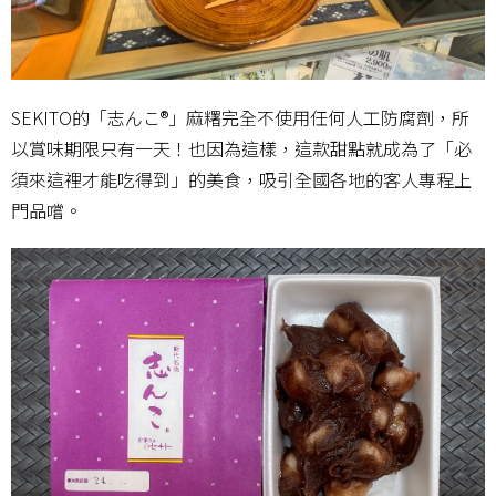
SEKITO的「志んこ®」麻糬完全不使用任何人工防腐劑，所
以賞味期限只有一天！也因為這樣，這款甜點就成為了「必
須來這裡才能吃得到」的美食，吸引全國各地的客人專程上
門品嚐。