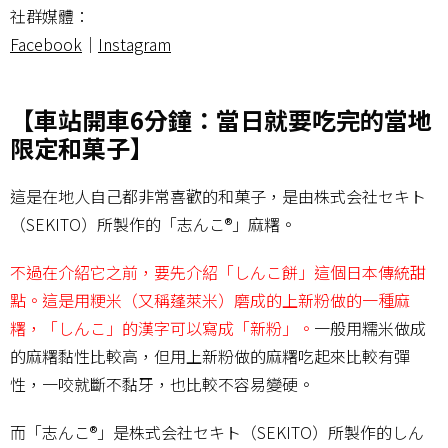
社群媒體：
Facebook
｜
Instagram
【車站開車6分鐘：當日就要吃完的當地
限定和菓子】
這是在地人自己都非常喜歡的和菓子，是由株式会社セキト
（SEKITO）所製作的「志んこ®」麻糬。
不過在介紹它之前，要先介紹「しんこ餅」這個日本傳統甜
點。這是用粳米（又稱蓬萊米）磨成的上新粉做的一種麻
糬，「しんこ」的漢字可以寫成「新粉」。
一般用糯米做成
的麻糬黏性比較高，但用上新粉做的麻糬吃起來比較有彈
性，一咬就斷不黏牙，也比較不容易變硬。
而「志んこ®」是株式会社セキト（SEKITO）所製作的しん