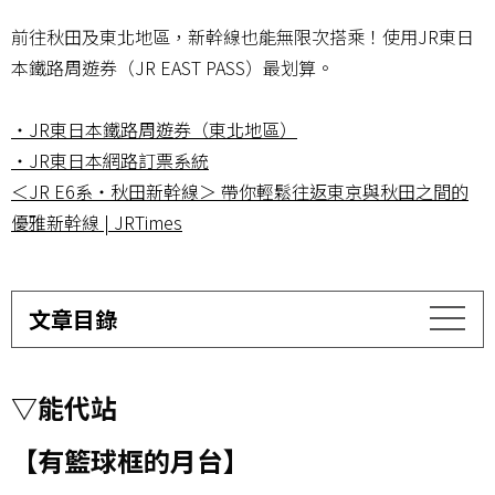
前往秋田及東北地區，新幹線也能無限次搭乘！使用JR東日
本鐵路周遊券（JR EAST PASS）最划算。
・JR東日本鐵路周遊券（東北地區）
・JR東日本網路訂票系統
＜JR E6系・秋田新幹線＞ 帶你輕鬆往返東京與秋田之間的
優雅新幹
線
| JRTimes
文章目錄
▽能代站
【有籃球框的月台】