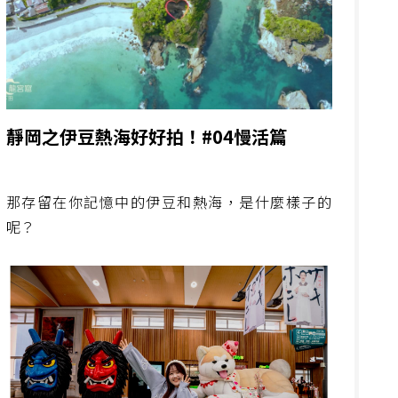
靜岡之伊豆熱海好好拍！#04慢活篇
那存留在你記憶中的伊豆和熱海，是什麼樣子的
呢？