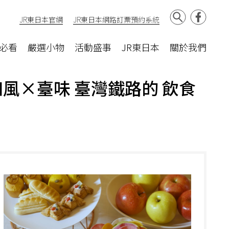
JR東日本官網
JR東日本網路訂票預約系統
必看
嚴選小物
活動盛事
JR東日本
關於我們
風×臺味 臺灣鐵路的 飲食