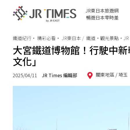
JR東日本旅遊網
暢遊日本零時差
鐵道紀行
•
精彩必看
•
JR東日本
鐵道•觀光景點•JR 
大宮鐵道博物館！行駛中新
文化」
關東地區 /
埼玉
2025/04/11
JR Times 編輯部