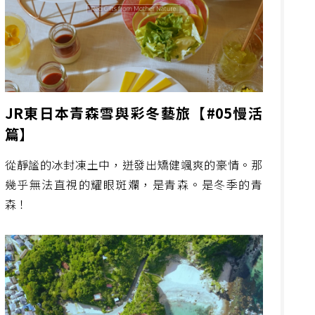
JR東日本青森雪與彩冬藝旅【#05慢活
篇】
從靜謐的冰封凍土中，迸發出矯健颯爽的豪情。那
幾乎無法直視的耀眼斑斕，是青森。是冬季的青
森！