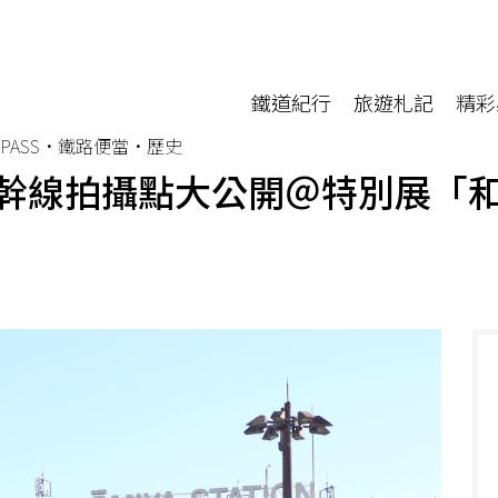
鐵道紀行
旅遊札記
精彩
PASS•鐵路便當•歷史
幹線拍攝點大公開＠特別展「和