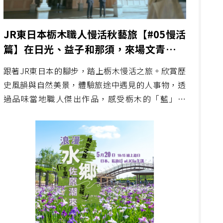
JR東日本栃木職人慢活秋藝旅【#05慢活
篇】在日光、益子和那須，來場文青與景
物與藝術的相遇對話
跟著JR東日本的腳步，踏上栃木慢活之旅。欣賞歷
史風韻與自然美景，體驗旅途中遇見的人事物，透
過品味當地職人傑出作品，感受栃木的「藍」、
「陶」、「革」藝術之美。