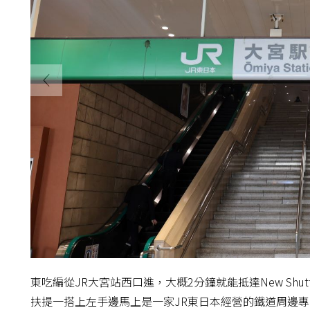
東吃編從JR大宮站西口進，大概2分鐘就能抵達New Shutt
扶提一搭上左手邊馬上是一家JR東日本經營的鐵道周邊