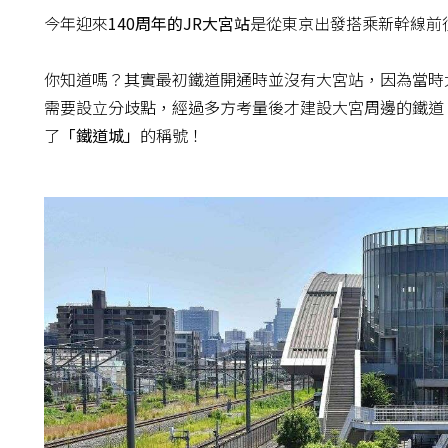
今年迎來
140周年的JR大宮站
是從東京出發搭乘新幹線前
你知道嗎？其實最初鐵道開通時並沒有大宮站，因為當時
需要設立分歧點，經過多方考量後才建設大宮周邊的鐵道
了
「鐵道城」
的稱號！