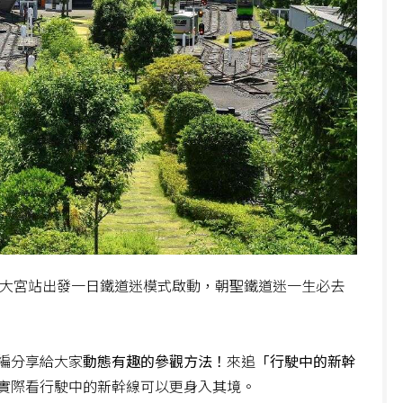
R大宮站出發一日鐵道迷模式啟動，朝聖鐵道迷一生必去
編分享給大家
動態有趣的參觀方法！
來追
「行駛中的新幹
實際看行駛中的新幹線可以更身入其境。