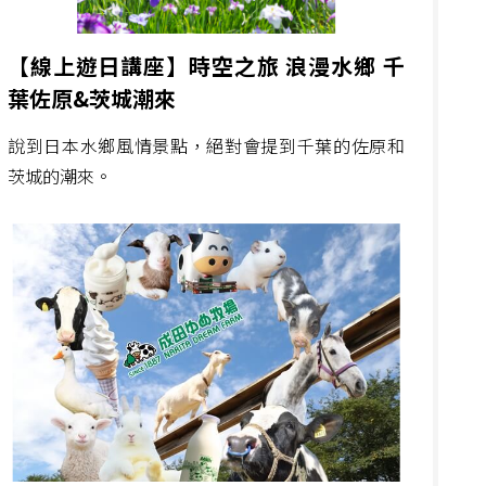
【線上遊日講座】時空之旅 浪漫水鄉 千
葉佐原&茨城潮來
說到日本水鄉風情景點，絕對會提到千葉的佐原和
茨城的潮來。