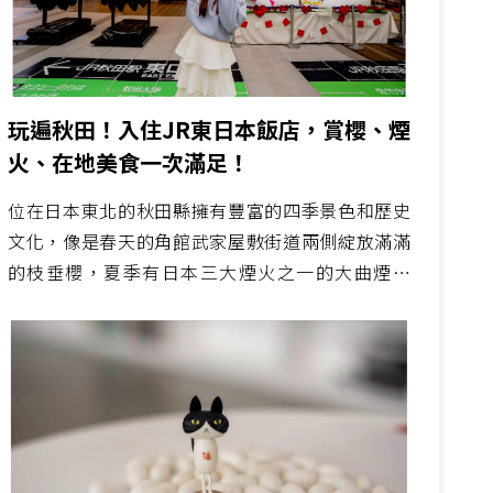
玩遍秋田！入住JR東日本飯店，賞櫻、煙
火、在地美食一次滿足！
位在日本東北的秋田縣擁有豐富的四季景色和歷史
文化，像是春天的角館武家屋敷街道兩側綻放滿滿
的枝垂櫻，夏季有日本三大煙火之一的大曲煙火
「全國煙火競技大會」等，而一趟美好的旅程，住
宿體驗也是不可或缺的一部分，推薦兩間由JR東日
本經營的優質飯店、大曲煙火、周邊值得造訪的景
點，讓您的秋田之旅更加充實！