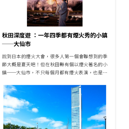
秋田深度遊 ：一年四季都有煙火秀的小鎮
──大仙市
說到日本的煙火大會，很多人第一個會聯想到的季
節大概是夏天吧！但在秋田縣有個以煙火著名的小
鎮──大仙市，不只每個月都有煙火表演，也是日
本三大煙火之一「大曲煙火」的所在地。除了煙火
文化以外，大仙市有許多值得一訪的寶藏景點！