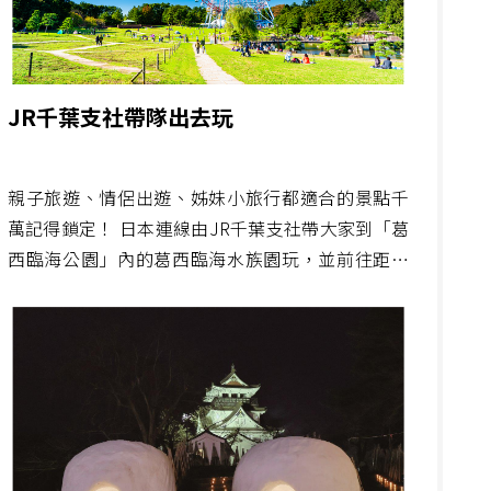
JR千葉支社帶隊出去玩
親子旅遊、情侶出遊、姊妹小旅行都適合的景點千
萬記得鎖定！ 日本連線由JR千葉支社帶大家到「葛
西臨海公園」內的葛西臨海水族園玩，並前往距離
水族園約步行5分鐘距離的祕密景點吃豪華BBQ！
與日本連線前由遊日人氣部落客 日本。私旅行
aLiCia 不藏私分享JR京葉線沿線景點！