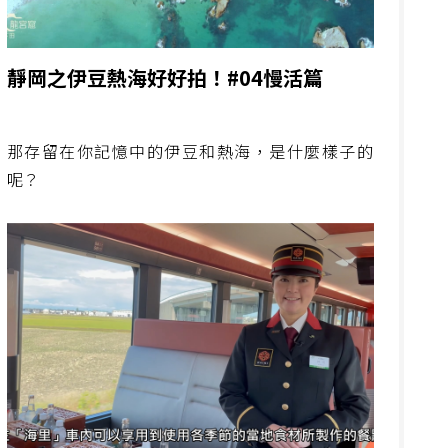
靜岡之伊豆熱海好好拍！#04慢活篇
那存留在你記憶中的伊豆和熱海，是什麼樣子的
呢？