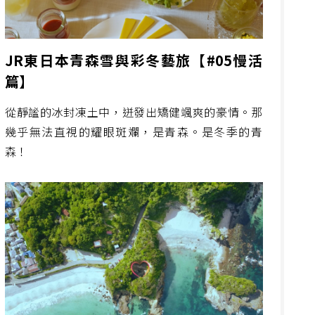
JR東日本青森雪與彩冬藝旅【#05慢活
篇】
從靜謐的冰封凍土中，迸發出矯健颯爽的豪情。那
幾乎無法直視的耀眼斑斕，是青森。是冬季的青
森！