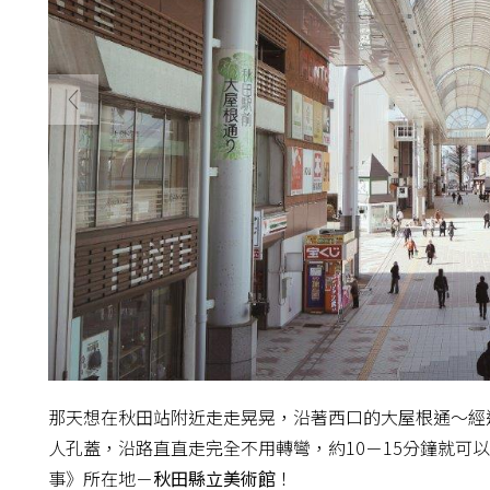
那天想在秋田站附近走走晃晃，沿著西口的大屋根通～經
人孔蓋，沿路直直走完全不用轉彎，約10－15分鐘就可
事》所在地－
秋田縣立美術館
！