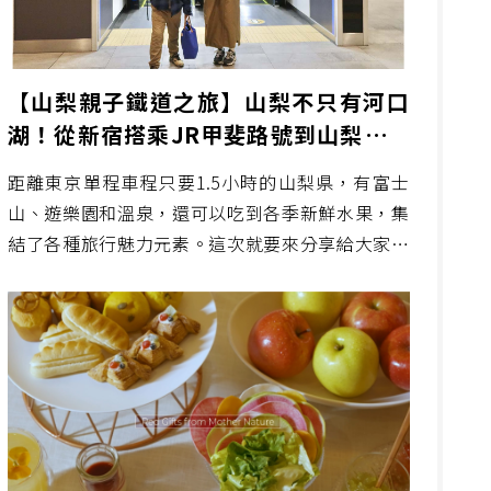
【山梨親子鐵道之旅】山梨不只有河口
湖！從新宿搭乘JR甲斐路號到山梨吃草
莓、泡溫泉、笛吹川水果公園搭遊園列車
距離東京單程車程只要1.5小時的山梨県，有富士
賞富士山
山、遊樂園和溫泉，還可以吃到各季新鮮水果，集
結了各種旅行魅力元素。這次就要來分享給大家其
他「也可以看得到富士山」的魅力山梨景點給大
家，而且這些景點都很適合家族旅行喔！