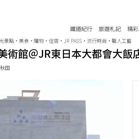
鐵道紀行
旅遊札記
精彩
光景點•美食•購物•住宿•JR PASS•流行時尚•職人工藝
美術館＠JR東日本大都會大飯
秋田