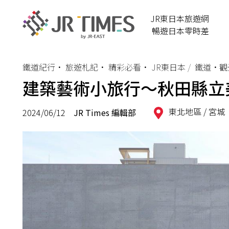
JR東日本旅遊網
暢遊日本零時差
鐵道紀行
•
旅遊札記
•
精彩必看
•
JR東日本
鐵道•觀
建築藝術小旅行～秋田縣立
東北地區 /
宮城
2024/06/12
JR Times 編輯部