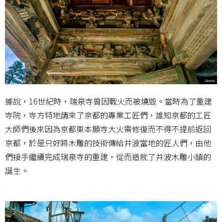
據說，16世紀時，瑞泉寺曾因戰火而被燒毀。當時為了重建
寺院，寺方特地請來了京都的專業工匠們，誰知京都的工匠
大師們後來因為京都東本願寺大火需修復而不得不提前返回
京都，於是只好將木雕的技術傳給井波當地的匠人們，由他
們接手繼續完成瑞泉寺的重建，從而造就了井波木雕小鎮的
誕生。