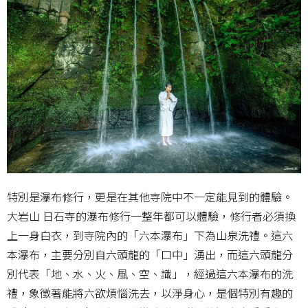
特別是瀑布修行，更是在其他寺院中不一定能見到的體驗。
大岩山 日石寺的瀑布修行一整年都可以體驗，修行者必須換
上一身白衣，到寺院內的「六本瀑布」下為山泉洗禮。這六
本瀑布，主要分別自六頭龍的「口中」湧出，而這六頭龍分
別代表「地、水、火、風、空、識」，經過這六本瀑布的洗
禮，象徵著能將六欲煩惱洗去，以淨身心，是個特別有趣的