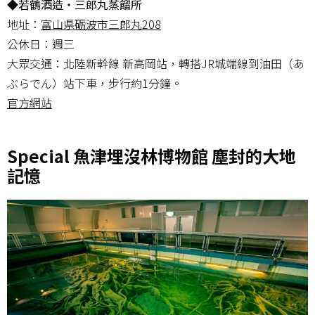
◆若鶴酒造・三郎丸蒸餾所
地址：
富山県砺波市三郎丸208
公休日：週三
大眾交通：北陸新幹線 新高岡站，轉搭JR城端線到油田（あ
ぶらでん）站下車，步行約1分鐘。
官方網站
Special 魚津埋沒林博物館 塵封的大地
記憶