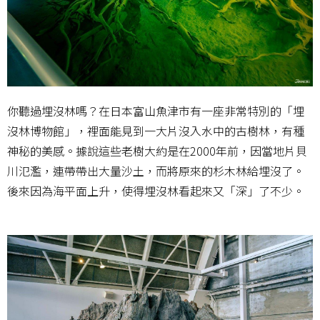
你聽過埋沒林嗎？在日本富山魚津市有一座非常特別的「埋
沒林博物館」，裡面能見到一大片沒入水中的古樹林，有種
神秘的美感。據說這些老樹大約是在2000年前，因當地片貝
川氾濫，連帶帶出大量沙土，而將原來的杉木林給埋沒了。
後來因為海平面上升，使得埋沒林看起來又「深」了不少。