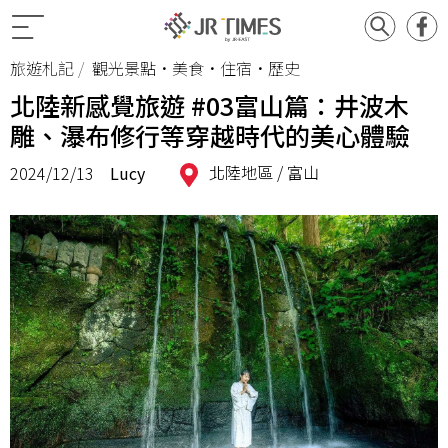
旅遊札記
觀光景點•美食•住宿•歷史
北陸新感覺旅遊 #03富山篇：井波木
雕、瀑布修行等穿越時代的美心體驗
北陸地區 /
富山
2024/12/13
Lucy