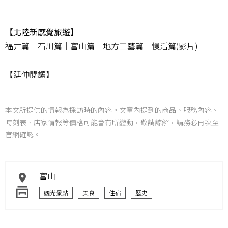
【北陸新感覺旅遊】
福井篇
｜
石川篇
｜富山篇｜
地方工藝篇
｜
慢活篇(影片)
【延伸閱讀】
本文所提供的情報為採訪時的內容。文章內提到的商品、服務內容、
時刻表、店家情報等價格可能會有所變動，敬請諒解，請務必再次至
官網確認。
富山
觀光景點
美食
住宿
歷史