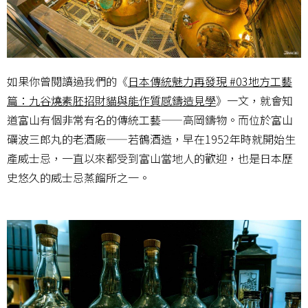
如果你曾閱讀過我們的《
日本傳統魅力再發現 #03地方工藝
篇：九谷燒素胚招財貓與能作質感鑄造見學
》一文，就會知
道富山有個非常有名的傳統工藝——高岡鑄物。而位於富山
礪波三郎丸的老酒廠——若鶴酒造，早在1952年時就開始生
產威士忌，一直以來都受到富山當地人的歡迎，也是日本歷
史悠久的威士忌蒸餾所之一。