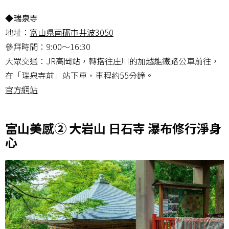
◆瑞泉寺
地址：
富山県南砺市井波3050
參拜時間：9:00〜16:30
大眾交通：JR高岡站，轉搭往庄川的加越能鐵路公車前往，
在「瑞泉寺前」站下車，車程約55分鐘。
官方網站
富山美感② 大岩山 日石寺 瀑布修行淨身
心