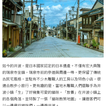
如今的井波，是日本國家認定的日本遺產。不僅有宏大典雅
的瑞泉寺坐鎮，瑞泉寺前的參道與周邊一帶，更保留了傳統
古民宅風格，並駐有不少木雕職人的工房以及特色小店，很
適合散步小旅行。更有趣的是，當地木雕職人們還聯手為井
波小鎮「生」了好幾隻可愛的貓咪，「放養」在井波小鎮上
的各個角落，並特製了一張「貓咪散策地圖」，讓遊客們可
以一邊尋找貓咪們，一邊遊井波。