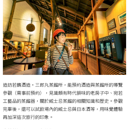
造訪若鶴酒造・三郎丸蒸餾所，能預約酒造與蒸餾所的導覽
參觀（需事前預約），見識頗有時代韻味的老房子中、宛若
工藝品的蒸餾器，關於威士忌蒸餾的相關知識和歷史。參觀
完畢後，還可以試飲場內的威士忌與日本酒等，用味覺體驗
再加深這次旅行的印象。