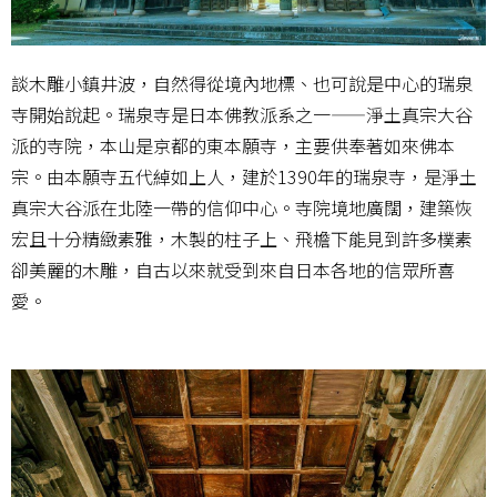
談木雕小鎮井波，自然得從境內地標、也可說是中心的瑞泉
寺開始說起。瑞泉寺是日本佛教派系之一——淨土真宗大谷
派的寺院，本山是京都的東本願寺，主要供奉著如來佛本
宗。由本願寺五代綽如上人，建於1390年的瑞泉寺，是淨土
真宗大谷派在北陸一帶的信仰中心。寺院境地廣闊，建築恢
宏且十分精緻素雅，木製的柱子上、飛檐下能見到許多樸素
卻美麗的木雕，自古以來就受到來自日本各地的信眾所喜
愛。