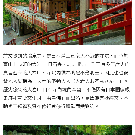
前文提到的瑞泉寺，是日本淨土真宗大谷派的寺院，而位於
富山上市町的大岩山 日石寺，則是擁有一千三百多年歷史的
真言密宗的大本山。寺院內供奉的是不動明王，因此也也被
當地人愛稱為「大岩的不動大人（大岩のお不動さん）」。
歷史悠久的大岩山 日石寺內境內森幽，不僅因有日本國家級
史跡和重要文化財「磨崖佛」而出名，更因為有抄經文、不
動明王巡禮及瀑布修行等修行體驗而受歡迎。