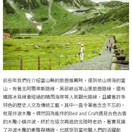
前些年我們在介紹富山縣的旅遊推薦時，提到依山傍海的富
山，有著北阿爾卑斯路線、黑部峽谷等山景旅遊路線，還有
鐵路冰見線會經過的晴雨海岸等人氣觀光路線，且藏著許多
特色的歷史人文及傳統工藝。其中一直令筆者念念不忘的，
就是井波木雕。偶然因為能作的Bed and Craft遇見古色古香
的木雕小鎮井波，終於在這次再造訪北陸時走訪，著實見識
了井波木雕的素雅與精緻，也感受到當地職人們的活躍創