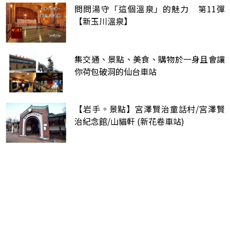
問問湯守「這個溫泉」的魅力 第11彈
【新玉川溫泉】
集交通、景點、美食、購物於一身且會讓
你荷包破洞的仙台車站
【岩手。景點】宮澤賢治童話村/宮澤賢
治紀念館/山貓軒 (新花卷車站)