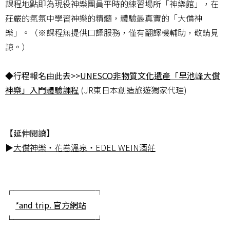
課程地點即為現役神樂團員平時的練習場所「神樂館」，在
莊嚴的氣氛中學習神樂的精髓，體驗最真實的「大償神
樂」。（※課程無提供口譯服務，僅有翻譯機輔助，敬請見
諒。）
◆行程報名由此去>>
UNESCO非物質文化遺產「早池峰大償
神樂」入門體驗課程
(JR東日本創造旅遊獨家代理)
【延伸閱讀】
▶
大償神樂・花卷溫泉・EDEL WEIN酒莊
┌──────────┐
*and trip. 官方網站
└──────────┘