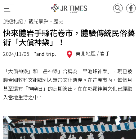
旅遊札記
觀光景點•歷史
快來體岩手縣花卷市，體驗傳統民俗藝
術「大償神樂」！
東北地區 /
岩手
2024/11/06
*and trip.
「大償神樂」和「岳神樂」合稱為「早池峰神樂」，現已被
聯合國教科文組織列入無形文化遺產。在花卷市內，每個月
甚至還有「神樂日」的定期演出，在在彰顯神樂文化已經融
入當地生活之中。