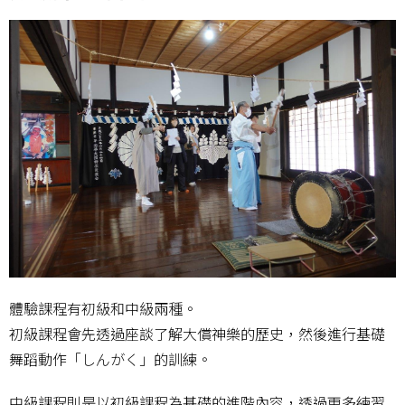
體驗課程有初級和中級兩種。
初級課程會先透過座談了解大償神樂的歷史，然後進行基礎
舞蹈動作「しんがく」的訓練。
中級課程則是以初級課程為基礎的進階內容，透過更多練習