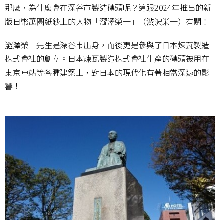
那麼，為什麼會在深谷市製造磚頭呢？這跟2024年推出的新
版日幣萬圓紙鈔上的人物「澀澤榮一」（渋沢栄一）有關！
澀澤榮一先生是深谷市出身，而後更是參與了日本煉瓦製造
株式會社的創立。日本煉瓦製造株式會社生產的磚頭被用在
東京車站等各種建築上，對日本的現代化有著相當深遠的影
響！