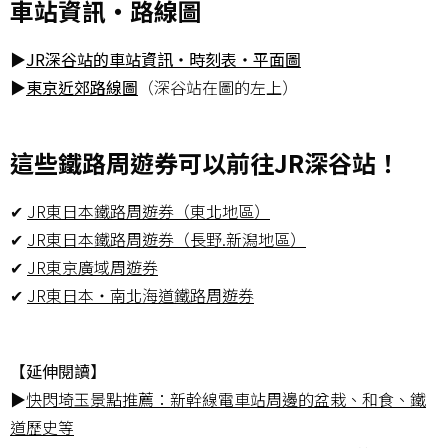
車站資訊・路線圖
▶
JR深谷站的車站資訊・時刻表・平面圖
▶
東京近郊路線圖
（深谷站在圖的左上）
這些鐵路周遊券可以前往JR深谷站！
✔
JR東日本鐵路周遊券（東北地區）
✔
JR東日本鐵路周遊券（長野.新潟地區）
✔
JR東京廣域周遊券
✔
JR東日本・南北海道鐵路周遊券
【延伸閱讀】
▶
快閃埼玉景點推薦：新幹線電車站周邊的盆栽、和食、鐵
道歷史等