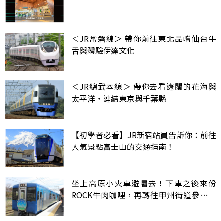
＜JR常磐線＞ 帶你前往東北品嚐仙台牛
舌與體驗伊達文化
＜JR總武本線＞ 帶你去看遼闊的花海與
太平洋・連結東京與千葉縣
【初學者必看】JR新宿站員告訴你：前往
人氣景點富士山的交通指南！
坐上高原小火車避暑去！下車之後來份
ROCK牛肉咖哩，再轉往甲州街道參觀天
皇也曾下榻過的300年酒藏