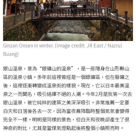
Ginzan Onsen in winter. (Image credit: JR East / Nazrul
Buang)
銀山溫泉，意為“銀礦山的溫泉”，是一座隱身在山形縣山
區的溫泉小鎮。多年前這裡曾經是一個銀礦區，但在廢礦之
後，這裡逐漸轉變成溫泉街的樣貌。現在，它以日本最美溫
泉之一而聞名，吸引絡繹不絕的人潮。今年2月是我第一次去
銀山溫泉，被它純粹的建築之美深深吸引。非常推薦一定要
白天和日落後各去一次，因為當夜幕降臨時整個氣氛會變得
完全不一樣。明明是同樣的景色，但白天和夜晚卻產生了很
神奇的對比，尤其是當煤氣燈點起後將整個小鎮照亮時。