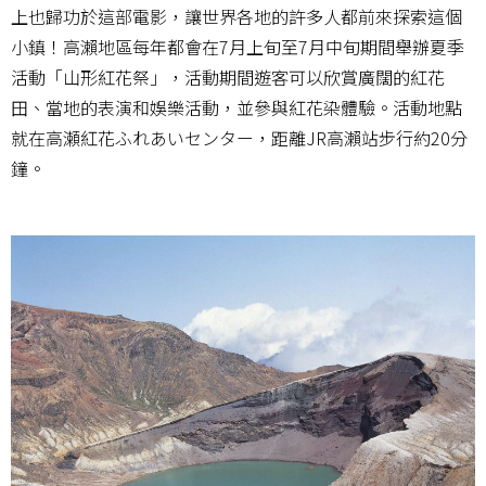
上也歸功於這部電影，讓世界各地的許多人都前來探索這個
小鎮！高瀨地區每年都會在7月上旬至7月中旬期間舉辦夏季
活動「山形紅花祭」，活動期間遊客可以欣賞廣闊的紅花
田、當地的表演和娛樂活動，並參與紅花染體驗。活動地點
就在高瀬紅花ふれあいセンター，距離JR高瀨站步行約20分
鐘。