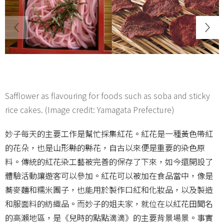
Safflower as flavouring for foods such as soba and sticky
rice cakes. (Image credit: Yamagata Prefecture)
妙子每天的主要工作是幫忙採集紅花。紅花是一種黃色帶紅
的花朵，也是山形縣的縣花，自古以來便是重要的染色原
料。傳統的紅花染工藝被完善的保存了下來，如今還開設了
體驗活動讓遊客可以參加。紅花可以被加在食品當中，像是
蕎麥麵和糯米團子，也能用於製作口紅和化妝品，以及製造
和服面料的紡織品。而妙子的姐夫家，就位在以紅花田聞名
的高瀨地區，是《兒時的點點滴滴》的主要背景場景。事實