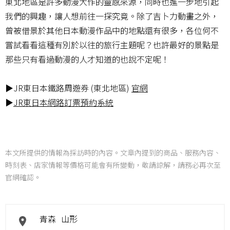
東北地區是許多動漫大作的靈感來源，同時也進一步地引起
我們的興趣，讓人想前往一探究竟。除了吉卜力動畫之外，
曾被借景於其他日本動漫作品中的地點還有很多，各位何不
嘗試看看這種有別於以往的旅行主題呢？也許最好的景點是
那些只有看過動漫的人才知道的也說不定呢！
▶JR東日本鐵路周遊券 (東北地區)
官網
▶
JR東日本網路訂票預約系統
本文所提供的情報為採訪時的內容。文章內提到的商品、服務內容、
時刻表、店家情報等價格可能會有所變動，敬請諒解，請務必再次至
官網確認。
青森
山形