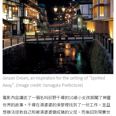
Ginzan Onsen, an inspiration for the setting of "Spirited
Away". (Image credit: Yamagata Prefecture)
電影內容講述了一個名叫荻野千尋的10歲小女孩誤闖了神靈
世界的故事。千尋在湯婆婆的澡堂裡找到了一份工作，並且
想辦法拯救自己和被湯婆婆變成豬的父母，而後回到現實世