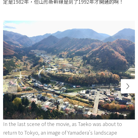
定是1982年，但山形新幹線是到了1992年才開通的啊！
In the last scene of the movie, as Taeko was about to
return to Tokyo, an image of Yamadera's landscape