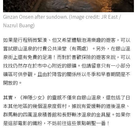
Ginzan Onsen after sundown. (Image credit: JR East /
Nazrul Buang)
如果是行程稍微緊湊、但又希望體驗泡湯樂趣的遊客，可以
嘗試銀山溫泉的付費公共澡堂（有兩處）。另外，在銀山溫
泉街上還有免費的足湯！而對於喜歡探險的遊客來說，可以
找找仍然存在於市中心附近的銀礦。但請留意只有一小部分
礦區可供參觀，且由於降雪的關係所以冬季和早春期間是不
開放的。
其實，《神隱少女》的靈感不僅來自銀山溫泉，還包括了日
本其他地區的幾個溫泉度假村，據說有愛媛縣的道後溫泉、
群馬縣的四萬溫泉積善館和長野縣涉溫泉的金具屋。如果你
是這部電影的鐵粉，不妨前往這些景點朝聖一番！