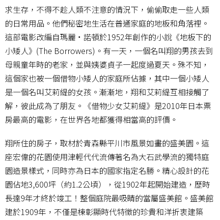
求生存，不得不趁人類不注意的情況下，偷偷取走一些人類
的日常用品。他們秘密地生活在普通家庭的地板和角落裡。
這部電影改編自瑪麗·諾頓於1952年創作的小說《地板下的
小矮人》(The Borrowers)。有一天，一個名叫翔的男孩去到
母親童年時的老家，並與姨婆貞子一起度過夏天。殊不知，
這個家也被一個借物小矮人的家庭所佔據，其中一個小矮人
是一個名叫艾莉緹的女孩。漸漸地，翔和艾莉緹互相接觸了
解，彼此成為了朋友。《借物少女艾莉緹》是2010年日本票
房最高的電影，在世界各地都獲得相當高的評價。
翔所住的房子，取材於青森縣平川市風景如畫的盛美園。這
座宏偉的花園使用津輕代代流傳著名為大石武學流的獨特庭
園造景樣式，同時亦為日本的國家指定名勝。精心設計的花
園佔地3,600坪（約1.2公頃），從1902年起開始建造，歷時
長達9年才終於竣工！整個庭院最吸睛的當屬盛美館。盛美館
建於1909年，不僅是棟彰顯時代特徵的珍貴和洋折衷建築