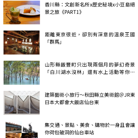
香川縣：文創新名所x歷史秘境x小豆島絕
景之旅《PART1》
距離東京很近，卻別有深意的溫泉王國
「群馬」
山形縣飯豐町只出現兩個月的夢幻奇景
「白川湖水沒林」還有水上活動等你來
玩！
建築藝術小旅行～秋田縣立美術館＠JR東
日本大都會大飯店仙台東
集交通、景點、美食、購物於一身且會讓
你荷包破洞的仙台車站