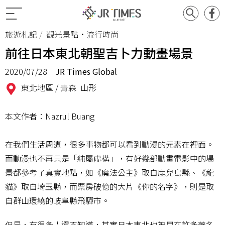
旅遊札記
觀光景點•流行時尚
前往日本東北朝聖吉卜力動畫場景
2020/07/28
JR Times Global
東北地區 /
青森
山形
本文作者：Nazrul Buang
在我們生活周遭，很多事物都可以看到動漫的元素在裡面。
而動漫也不再只是「純屬虛構」，有好幾部動畫電影中的場
景都參考了真實地點，如《魔法公主》取自鹿兒島縣、《龍
貓》取自埼玉縣，而票房破億的大片《你的名字》，則是取
自群山環繞的岐阜縣飛驒市。
但是，有很多人還不知道，其實日本東北也被用在許多著名