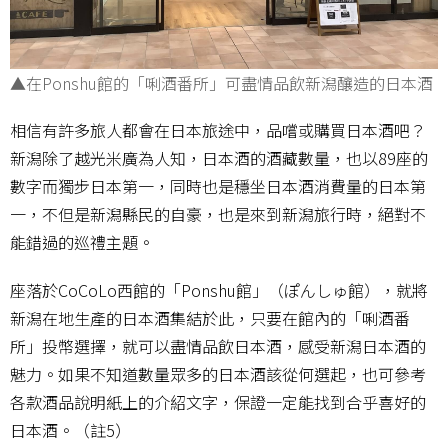
▲在Ponshu館的「唎酒番所」可盡情品飲新潟釀造的日本酒
相信有許多旅人都會在日本旅途中，品嚐或購買日本酒吧？
新潟除了越光米廣為人知，日本酒的酒藏數量，也以89座的
數字而獨步日本第一，同時也是穩坐日本酒消費量的日本第
一，不但是新潟縣民的自豪，也是來到新潟旅行時，絕對不
能錯過的巡禮主題。
座落於CoCoLo西館的「Ponshu館」（ぽんしゅ館），就將
新潟在地生產的日本酒集結於此，只要在館內的「唎酒番
所」投幣選擇，就可以盡情品飲日本酒，感受新潟日本酒的
魅力。如果不知道數量眾多的日本酒該從何選起，也可參考
各款酒品說明紙上的介紹文字，保證一定能找到合乎喜好的
日本酒。（註5）