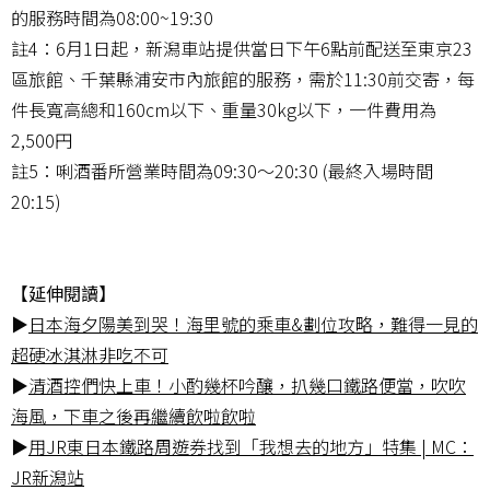
的服務時間為08:00~19:30
註4：6月1日起，新潟車站提供當日下午6點前配送至東京23
區旅館、千葉縣浦安市內旅館的服務，需於11:30前交寄，每
件長寬高總和160cm以下、重量30kg以下，一件費用為
2,500円
註5：唎酒番所營業時間為09:30～20:30 (最終入場時間
20:15)
【延伸閱讀】
▶
日本海夕陽美到哭！海里號的乘車&劃位攻略，難得一見的
超硬冰淇淋非吃不可
▶
清酒控們快上車！小酌幾杯吟釀，扒幾口鐵路便當，吹吹
海風，下車之後再繼續飲啦飲啦
▶
用JR東日本鐵路周遊券找到「我想去的地方」特集 | MC：
JR新潟站