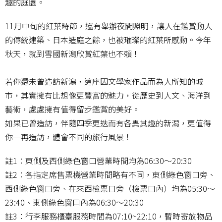
趣的庭園。
11月中旬的紅葉時節，還有舉辦夜間照明，讓人在鑑賞動人
的傳統建築、日本造庭之餘，也被璀璨的紅葉所感動。今年
秋天，就到雪國新潟欣賞紅葉也不賴！
若你還未曾造訪新潟，這座因文學家作品而為人所知的城
市，其實擁有比想像更豐富的魅力，從歷史到人文、海洋到
藝術，處處擁有值得留步鑑賞的美好。
如果已曾造訪，伴隨四季更迭而有各異其趣的新潟，更值得
你一再造訪，體會不同的旅行風景！
註1：東側及西側綠色窗口營業時間均為06:30～20:30
註2：各指定席售票機營業時間略有不同，東側綠色窗口旁、
西側綠色窗口旁、在來西檢票口旁（檢票口內）均為05:30～
23:40、東側綠色窗口內為06:30～20:30
註3：行李服務櫃臺服務時間為07:10~22:10，暫時寄放物品