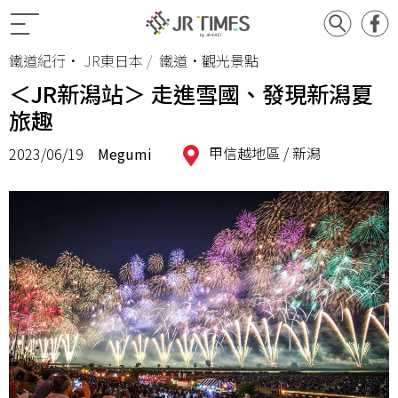
鐵道紀行
•
JR東日本
鐵道•觀光景點
＜JR新潟站＞ 走進雪國、發現新潟夏
旅趣
甲信越地區 /
新潟
2023/06/19
Megumi