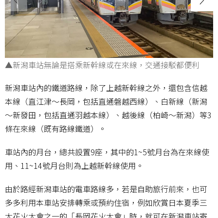
▲新潟車站無論是搭乘新幹線或在來線，交通接駁都便利
新潟車站內的鐵道路線，除了上越新幹線之外，還包含信越
本線（直江津～長岡，包括直通磐越西線）、白新線（新潟
～新發田，包括直通羽越本線）、越後線（柏崎～新潟）等3
條在來線（既有路線鐵道）。
車站內的月台，總共設置9座，其中的1~5號月台為在來線使
用、11~14號月台則為上越新幹線使用。
由於路經新潟車站的電車路線多，若是自助旅行前來，也可
多多利用本車站安排轉乘或預約住宿，例如欣賞日本夏季三
大花火大會之一的「長岡花火大會」時，就可在新潟車站寄