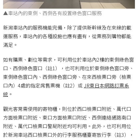
▲車站內的東側、西側各有設置綠色窗口服務
新潟車站內的服務機能完備，除了提供新幹線及在來線的載
運服務，車站內的各種設施也應有盡有，從票務到購物都能
滿足。
如有購票、劃位等需求，可利用位於車站內2樓的東側綠色窗
口、西側綠色窗口（註1），也可利用位於東側綠色窗口旁、
東側綠色窗口內、西側綠色窗口旁、在來西檢票口旁（檢票
口內）4處的指定席售票機（註2）或
JR東日本網路訂票系
統
。
觀光客常需使用的寄物櫃，則位於西口檢票口附近、萬代口
方面檢票口附近、東口方面檢票口附近、西側連絡通路南口
附近、萬代口檢票口警局附近均可利用。此外，也可利用位
於新潟車站西口檢票口外的行李服務櫃臺寄放行李（註3），