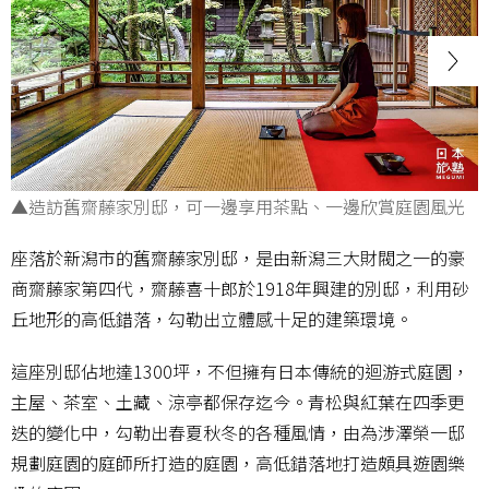
▲造訪舊齋藤家別邸，可一邊享用茶點、一邊欣賞庭園風光
座落於新潟市的舊齋藤家別邸，是由新潟三大財閥之一的豪
商齋藤家第四代，齋藤喜十郎於1918年興建的別邸，利用砂
丘地形的高低錯落，勾勒出立體感十足的建築環境。
這座別邸佔地達1300坪，不但擁有日本傳統的迴游式庭園，
主屋、茶室、土藏、涼亭都保存迄今。青松與紅葉在四季更
迭的變化中，勾勒出春夏秋冬的各種風情，由為涉澤榮一邸
規劃庭園的庭師所打造的庭園，高低錯落地打造頗具遊園樂