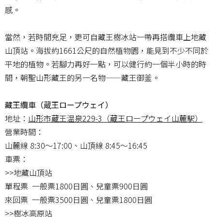
感。
當然，若時間充足，更可自藏王樹冰站一帶再搭纜車上地藏
山頂站。海拔約1661公尺的自然植物園，能見到不少不同於
平地的植物。若腳力再好一點，可以健行約一個半小時的時
間，朝聖山形藏王的另一名物——藏王御釜。
藏王纜車（蔵王ロープウェイ）
地址：
山形市蔵王温泉229-3（蔵王ロープウェイ山麓駅）
營業時間：
山麓線 8:30〜17:00、山頂線 8:45〜16:45
車票：
>>地藏山頂站
單程票 一般票1800日圓、兒童票900日圓
來回票 一般票3500日圓、兒童票1800日圓
>>樹冰高原站