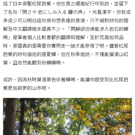
括了日本俳聖松尾芭蕉。他在奧之細道紀行中到訪，並留下
了名句「閑さや 岩にしみ入る 蝉の声」。光看漢字，你我或
多或少可以明白這句俳句想表達的意境，只不過對詩句的理
解及中文翻譯版本還真不少。「閑靜卻彷彿能滲入岩石的蟬
鳴」是筆者個人比較喜歡的翻譯和理解，至於究竟如何品
味，那還真的是需要你實際走一趟才能參悟了吧。儘管松尾
芭蕉的詩句描述的是夏蟬，但在秋季造訪，不僅能獵漫山紅
葉，且依然能聽到秋蟬蟬鳴。
或許，因為秋時葉落景色伴著蟬鳴，能讓你感受到比松尾芭
蕉更加寂寥的山寺吧。