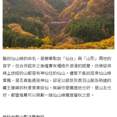
雖說仙山線的命名，是簡單取自「仙台」與「山形」兩地的
首字，但合併起來之後確實有種格外浪漫的感覺，彷彿這條
線上途經的山都是有神仙住的仙山。儘管不能說搭乘仙山線
賞楓，是否真能遇見神仙，卻足以感受到奧羽山脈及稍遠的
藏王連峰的秋景景美如仙。無論你是鐵道迷也好，是山友也
好，都蠻推薦可以規劃一趟仙山線鐵道獵秋之旅。
從仙台到山形之獵秋行