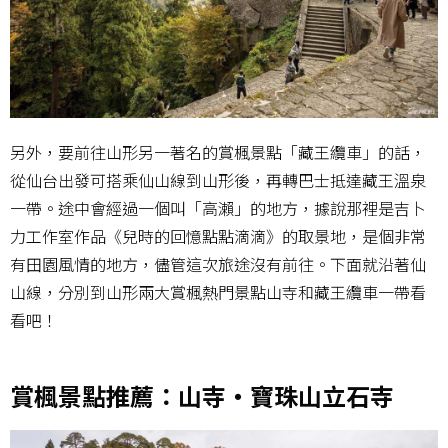
另外，要前往山形另一著名的賞楓景點「藏王纜車」的話，
從仙台出發可搭乘仙山線到山形後，再轉巴士抵達藏王溫泉
一帶。途中會經過一個叫「高瀨」的地方，據說那裡是吉卜
力工作室作品《兒時的回憶點點滴滴》的取景地，是個非常
有田園風情的地方，儘管這次旅途沒有前往。下面就沿著仙
山線，分別到山形兩大賞楓熱門景點山寺和藏王纜車一帶看
看吧！
賞楓景點推薦：山寺・寶珠山立石寺