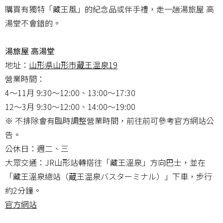
購買有獨特「藏王風」的紀念品或伴手禮，走一趟湯旅屋 高
湯堂不會錯的。
湯旅屋 高湯堂
地址：
山形県山形市蔵王温泉19
營業時間：
4～11月 9:30〜12:00、13:00～17:30
12～3月 9:30～12:00、14:00～19:00
※ 不排除會有臨時調整營業時間，前往前可參考官方網站公
告。
公休日：週二、三
大眾交通：JR山形站轉搭往「藏王溫泉」方向巴士，並在
「藏王溫泉總站（蔵王温泉バスターミナル）」下車，步行
約2分鐘。
官方網站