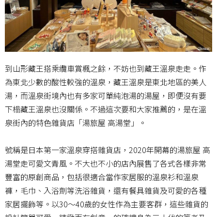
到山形藏王搭乘纜車賞楓之餘，不妨也到藏王溫泉走走。作
為東北少數的酸性較強的溫泉，藏王溫泉是東北地區的美人
湯，而溫泉街境內也有多家可單純泡湯的湯屋，即便沒有要
下榻藏王溫泉也沒關係。不過這次要和大家推薦的，是在溫
泉街內的特色雜貨店「湯旅屋 高湯堂」。
號稱是日本第一家溫泉穿搭雜貨店，2020年開幕的湯旅屋 高
湯堂走可愛文青風。不大也不小的店內展售了各式各樣非常
豐富的原創商品，包括很適合當作家居服的溫泉衫和溫泉
褲，毛巾、入浴劑等洗浴雜貨，還有餐具雜貨及可愛的各種
家居擺飾等。以30～40歲的女性作為主要客群，這些雜貨的