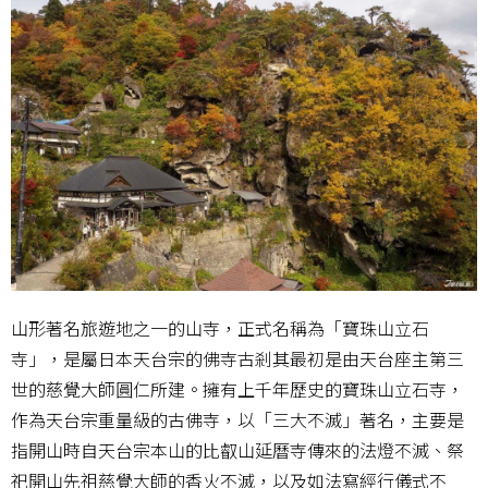
山形著名旅遊地之一的山寺，正式名稱為「寶珠山立石
寺」，是屬日本天台宗的佛寺古剎其最初是由天台座主第三
世的慈覺大師圓仁所建。擁有上千年歷史的寶珠山立石寺，
作為天台宗重量級的古佛寺，以「三大不滅」著名，主要是
指開山時自天台宗本山的比叡山延曆寺傳來的法燈不滅、祭
祀開山先祖慈覺大師的香火不滅，以及如法寫經行儀式不