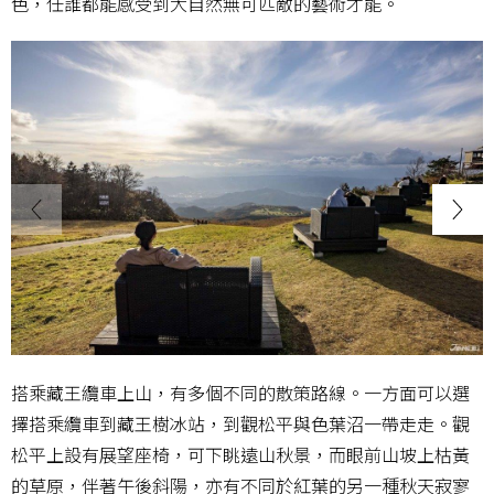
色，任誰都能感受到大自然無可匹敵的藝術才能。
搭乘藏王纜車上山，有多個不同的散策路線。一方面可以選
擇搭乘纜車到藏王樹冰站，到觀松平與色葉沼一帶走走。觀
松平上設有展望座椅，可下眺遠山秋景，而眼前山坡上枯黃
的草原，伴著午後斜陽，亦有不同於紅葉的另一種秋天寂寥