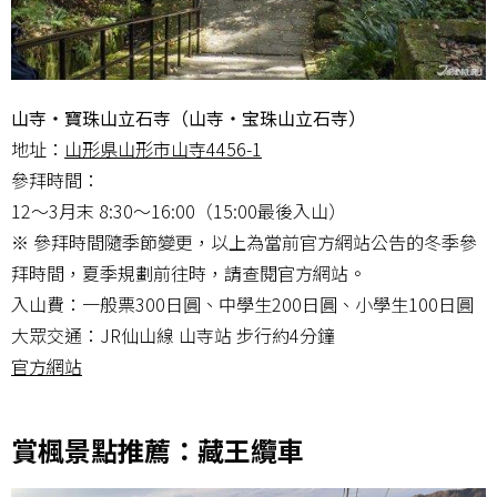
山寺・寶珠山立石寺（山寺・宝珠山立石寺）
地址：
山形県山形市山寺4456-1
參拜時間：
12～3月末 8:30～16:00（15:00最後入山）
※ 參拜時間隨季節變更，以上為當前官方網站公告的冬季參
拜時間，夏季規劃前往時，請查閱官方網站。
入山費：一般票300日圓、中學生200日圓、小學生100日圓
大眾交通：JR仙山線 山寺站 步行約4分鐘
官方網站
賞楓景點推薦：藏王纜車