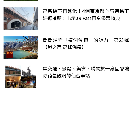
高架橋下再進化！4個東京都心高架橋下
好逛推薦！出示JR Pass再享優惠特典
問問湯守「這個溫泉」的魅力 第23彈
【燈之宿 高峰溫泉】
集交通、景點、美食、購物於一身且會讓
你荷包破洞的仙台車站