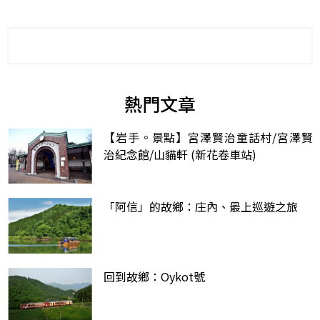
熱門文章
【岩手。景點】宮澤賢治童話村/宮澤賢
治紀念館/山貓軒 (新花卷車站)
「阿信」的故鄉：庄內、最上巡遊之旅
回到故鄉：Oykot號