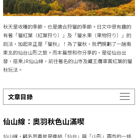
秋天是收穫的季節，也是適合狩獵的季節。日文中很有趣的
有著「獵紅葉（紅葉狩り）」及「獵水果（果物狩り）」的
說法，加起來正是「獵秋」！為了獵秋，我們規劃了一趟南
東北的仙台山形之旅。而本篇想和你分享的，是從仙台出
發，搭乘JR仙山線，前往著名的山寺及藏王纜車賞紅葉的獵
秋玩法。
文章目錄
仙山線：奧羽秋色山滿喫
仙山線，顧名思義就是連結「仙台」與「山形」兩市的一條