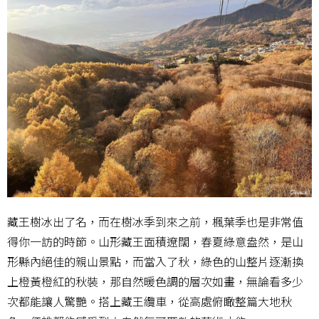
藏王樹冰出了名，而在樹冰季到來之前，楓葉季也是非常值
得你一訪的時節。山形藏王面積遼闊，春夏綠意盎然，是山
形縣內絕佳的親山景點，而當入了秋，綠色的山整片逐漸換
上橙黃橙紅的秋裝，那自然暖色調的層次如畫，無論看多少
次都能讓人驚艷。搭上藏王纜車，從高處俯瞰整篇大地秋