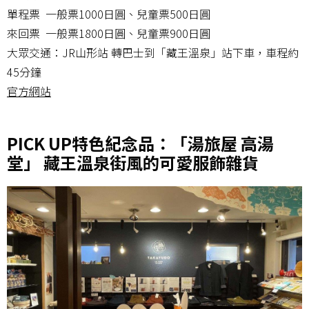
單程票 一般票1000日圓、兒童票500日圓
來回票 一般票1800日圓、兒童票900日圓
大眾交通：JR山形站 轉巴士到「藏王溫泉」站下車，車程約
45分鐘
官方網站
PICK UP特色紀念品：「湯旅屋 高湯
堂」 藏王溫泉街風的可愛服飾雜貨