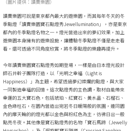
（圖片提供：讀賣樂園）
讀賣樂園可說是東京都內最大的遊樂園，而其每年冬天的冬
季點燈「讀賣樂園寶石點燈秀Jewellumination」，亦是東京
都內的冬季點燈名物之一。燈光營造出來的夢幻效果，加上
遊樂園本身擁有的遊樂設施，讓體驗冬季點燈不僅是走走看
看，還可透過不同角度欣賞，將冬季點燈的樂趣再提升。
今年讀賣樂園寶石點燈秀如期登場，一樣是由日本燈光設計
師石井幹子團隊打造，以「光明之幸福（Light is
Happiness）」為主題，希望透過夢幻燦爛的點燈，與大家
一同製造幸福的回憶。這次點燈秀的主色調，取材自能帶來
幸運的五大寶石色，包括琥珀、紅寶石、黃水晶、石榴石、
金色綠柱石，在園內營造出宛若冬日暖陽般的氛圍，連同園
內的摩天輪的的燈光都以金色與粉紅色為主，彷彿日出一般
點亮冬夜。其他像是寶石點燈秀的名物「寶石馬蹄（Jewelly
Horseshoe）」及「迴旋藍寶石隧道（Crossing Sapphire