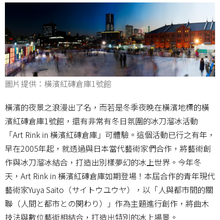
圖片提供：橫濱紅磚倉庫1號館
橫濱的夜景之浪漫出了名，而若是冬季夜晚在橫濱地標的橫
濱紅磚倉庫1號館，還有非常有冬日氛圍的冰刀溜冰活動
「Art Rink in 橫濱紅磚倉庫」可體驗。這個活動已行之有年，
早在2005年起，就透過與日本當代藝術家們合作，將藝術創
作與冰刀溜冰結合，打造出別樣夢幻的冰上世界。今年冬
天，Art Rink in 橫濱紅磚倉庫如期登場！本屆合作的青年現代
藝術家Yuya Saito（サイトウユウヤ），以「人與都市間的關
聯（人間と都市との関わり）」作為主題進行創作，將曲木
技法與數位藝術相結合，打造出特別的冰上場景。