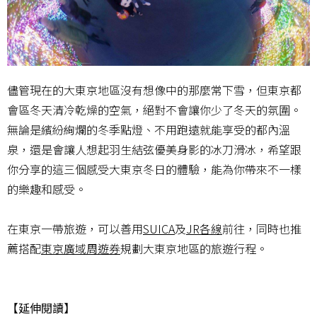
儘管現在的大東京地區沒有想像中的那麼常下雪，但東京都
會區冬天清冷乾燥的空氣，絕對不會讓你少了冬天的氛圍。
無論是繽紛絢爛的冬季點燈、不用跑遠就能享受的都內溫
泉，還是會讓人想起羽生結弦優美身影的冰刀滑冰，希望跟
你分享的這三個感受大東京冬日的體驗，能為你帶來不一樣
的樂趣和感受。
在東京一帶旅遊，可以善用
SUICA
及
JR各線
前往，同時也推
薦搭配
東京廣域周遊券
規劃大東京地區的旅遊行程。
【延伸閱讀】