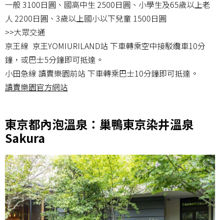
一般 3100日圓、國高中生 2500日圓、小學生及65歲以上老
人 2200日圓、3歲以上國小以下兒童 1500日圓
>>大眾交通
京王線 京王YOMIURILAND站 下車轉乘空中接駁纜車10分
鐘，或巴士5分鐘即可抵達。
小田急線 讀賣樂園前站 下車轉乘巴士10分鐘即可抵達。
讀賣樂園官方網站
東京都內泡溫泉：巢鴨東京染井溫泉
Sakura