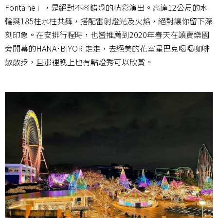
Fontaine」，是絕對不容錯過的精彩演出。高達12公尺的水
輪與185柱水柱共舞，搭配雷射燈光及火焰，絕對讓你留下深
刻印象。在安排行程時，也蠻推薦到2020年春天在讀賣樂園
旁開幕的HANA･BIYORI走走，去絕美的花室星巴克喝喝咖啡
散散步，且那裡晚上也有點燈秀可以欣賞。