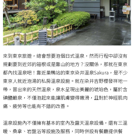
來到東京旅遊，總會想要泡個日式溫泉，然而行程中卻沒有
規劃要到近郊的箱根或是靠山的地方？沒關係，那就在東京
都內找溫泉吧！靠近巢鴨站的東京染井溫泉Sakura，是不少
東京人就近泡湯的私房溫泉設施。就在染井吉野櫻發祥地一
帶，冒出來的天然溫泉，泉水呈現出美麗的琥珀色，屬於含
碘鹽鹼泉，不僅泡起來能讓肌膚變得嫩滑，且對於神經肌肉
痛、疲勞等也能有不錯的改善。
溫泉設施內不僅擁有基本的室內及露天溫泉設備，還有三溫
暖、桑拿、岩盤浴等設施及服務，同時併設有餐廳提供餐