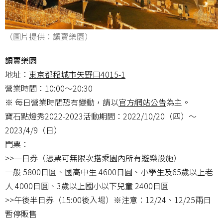
（圖片提供：讀賣樂園）
讀賣樂園
地址：
東京都稲城市矢野口4015-1
營業時間：10:00～20:30
※ 每日營業時間恐有變動，請以
官方網站公告
為主。
寶石點燈秀2022-2023活動期間：2022/10/20（四）～
2023/4/9（日）
門票：
>>一日券（憑票可無限次搭乘園內所有遊樂設施）
一般 5800日圓、國高中生 4600日圓、小學生及65歲以上老
人 4000日圓、3歲以上國小以下兒童 2400日圓
>>午後半日券（15:00後入場）※注意：12/24、12/25兩日
暫停販售