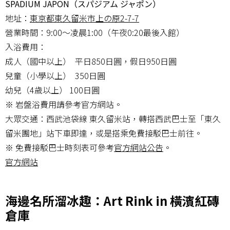
SPADIUM JAPON（スパジアム ジャポン）
地址：
東京都東久留米市上の原2-7-7
營業時間：9:00～凌晨1:00（午夜0:20最後入館）
入浴費用：
成人（國中以上） 平日850日圓，假日950日圓
兒童（小學以上） 350日圓
幼兒（4歲以上） 100日圓
※ 岩盤浴費用請參考官方網站。
大眾交通：西武池袋線 東久留米站，轉搭西武巴士至「東久
留米團地」站下車即達，或是搭乘免費接駁巴士前往。
※ 免費接駁巴士時刻表可參考
官方網站公告
。
官方網站
海邊名所溜冰趣：Art Rink in 橫濱紅磚
倉庫