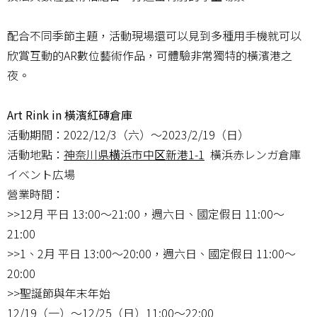
配合不同季節主題，活動現場還可以見到多種用手機就可以
欣賞互動的AR數位藝術作品，可體驗非常獨特的橫濱港之
夜。
Art Rink in 橫濱紅磚倉庫
活動期間：2022/12/3（六）～2023/2/19（日）
活動地點：
神奈川県横浜市中区新港1-1
橫浜赤レンガ倉庫
イベント広場
營業時間：
>>12月 平日 13:00～21:00，週六日、國定假日 11:00～
21:00
>>1、2月 平日 13:00～20:00，週六日、國定假日 11:00～
20:00
>>聖誕節與年末年始
12/19（一）～12/25（日）11:00～22:00