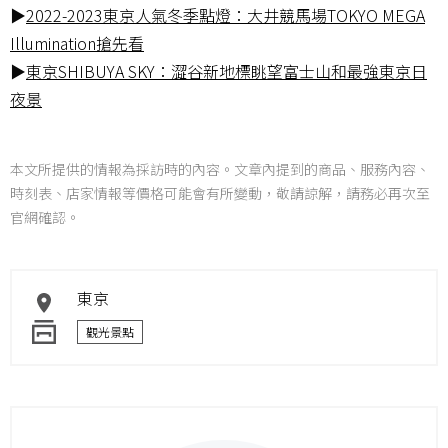
▶
2022-2023東京人氣冬季點燈：大井競馬場TOKYO MEGA
Illumination搶先看
▶
東京SHIBUYA SKY：澀谷新地標眺望富士山和最強東京日
夜景
本文所提供的情報為採訪時的內容。文章內提到的商品、服務內容、
時刻表、店家情報等價格可能會有所變動，敬請諒解，請務必再次至
官網確認。
東京
觀光景點