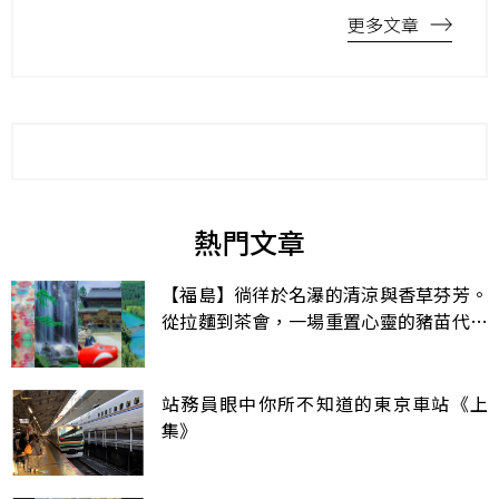
更多文章
熱門文章
【福島】徜徉於名瀑的清涼與香草芬芳。
從拉麵到茶會，一場重置心靈的豬苗代～
柳津漫旅
站務員眼中你所不知道的東京車站《上
集》