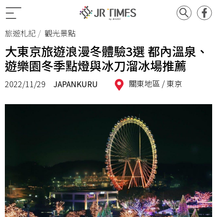
旅遊札記
觀光景點
大東京旅遊浪漫冬體驗3選 都內溫泉、
遊樂園冬季點燈與冰刀溜冰場推薦
關東地區 /
東京
2022/11/29
JAPANKURU