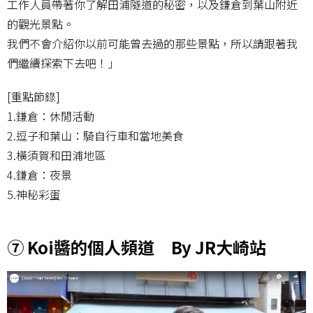
工作人員帶著你了解田浦隧道的秘密，以及鎌倉到葉山附近
的觀光景點。
我們不會介紹你以前可能曾去過的那些景點，所以請跟著我
們繼續探索下去吧！」
[重點節錄]
1.鎌倉：休閒活動
2.逗子和葉山：騎自行車和當地美食
3.橫須賀和田浦地區
4.鎌倉：夜景
5.神秘彩蛋
⑦ Koi醬的個人頻道 By JR大崎站