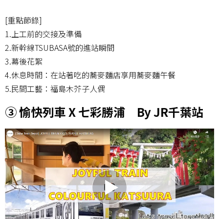
[重點節錄]
1.上工前的交接及準備
2.新幹線TSUBASA號的進站瞬間
3.幕後花絮
4.休息時間：在站著吃的蕎麥麵店享用蕎麥麵午餐
5.民間工藝：福島木芥子人偶
③ 愉快列車 X 七彩勝浦 By JR千葉站