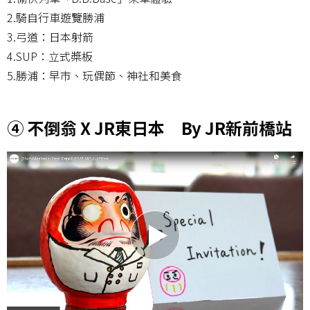
2.騎自行車遊覽勝浦
3.弓道：日本射箭
4.SUP：立式槳板
5.勝浦：早市、玩偶節、神社和美食
④ 不倒翁 X JR東日本 By JR新前橋站