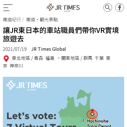
鐵道紀行
鐵道•觀光景點
讓JR東日本的車站職員們帶你VR實境
旅遊去
2021/07/19
JR Times Global
東北地區 /
青森
福島
•關東地區 /
群馬
千葉
東
京
神奈川