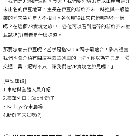
「我們是JR國府津站。今天，我們要介紹的是以出產新鮮芥
末出名的伊豆地區。生長在伊豆的新鮮芥末，味道與一般管
裝的芥末醬可是大不相同。各位嚐得出來它們哪裡不一樣
嗎？在這個VR實境之旅中，各位可以看到磨碎的新鮮芥末並
且試吃(?)看看是什麼味道。
那要怎麼去伊豆呢？當然是搭Saphir踊子最適合！影片裡面
我們也會介紹有關這輛豪華列車的一切。你以為它只是一種
交通工具？絕對不只！讓我們在VR實境之旅見囉。」
[重點節錄]
1.車站與全體人員介紹
2.豪華列車：Saphir踊子
3.Kadoya芥末農場
4.新鮮芥末試吃(?)