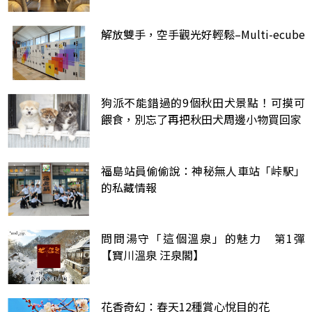
解放雙手，空手觀光好輕鬆–Multi-ecube
狗派不能錯過的9個秋田犬景點！可摸可
餵食，別忘了再把秋田犬周邊小物買回家
福島站員偷偷說：神秘無人車站「峠駅」
的私藏情報
問問湯守「這個溫泉」的魅力 第1彈
【寶川溫泉 汪泉閣】
花香奇幻：春天12種賞心悅目的花