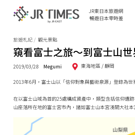
JR東日本旅遊網
暢遊日本零時差
旅遊札記
觀光景點
窺看富士之旅～到富士山世
東海地區 /
靜岡
2019/03/28
Megumi
2013年6月，富士山以「信仰對象與藝術泉源」登錄為世
在以富士山域為首的25處構成資產中，類型含括信仰遺
山座落所在地的富士宮市內，諸如富士山本宮淺間大社本