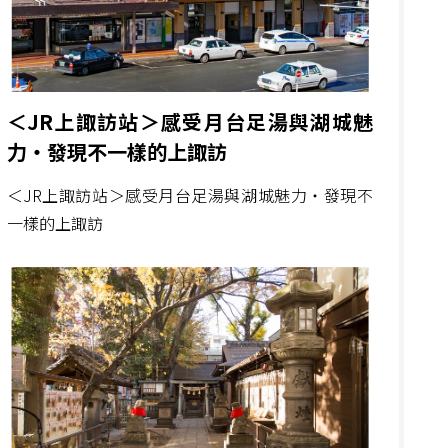
＜JR上諏訪站＞感受月台足湯與湖城魅
力・發現不一樣的上諏訪
＜JR上諏訪站＞感受月台足湯與湖城魅力・發現不
一樣的上諏訪