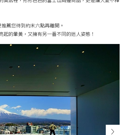
的賣店裡，形形色色的富士山周邊商品，更是讓人愛不釋
i更推薦您待到約末六點再離開。
亮起的暈黃，又擁有另一番不同的迷人姿態！