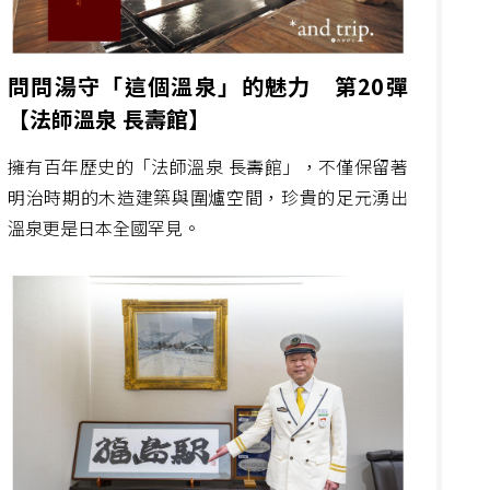
問問湯守「這個溫泉」的魅力 第20彈
【法師溫泉 長壽館】
擁有百年歷史的「法師溫泉 長壽館」，不僅保留著
明治時期的木造建築與圍爐空間，珍貴的足元湧出
溫泉更是日本全國罕見。