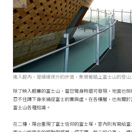
進入館內，是緩緩爬升的步道，象徵著踏上富士山的登山
除了映入眼簾的富士山，當您彎身時還可發現，地面也倒
忍不住蹲下身來捕捉富士的實與虛。在各樓層，也有關於
富士山各種知識。
在二樓，陽台重現了富士信仰的富士塚，室內則有寫給富