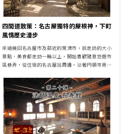
四間道散策：名古屋獨特的屋根神，下町
風情歷史漫步
來過幾回名古屋市及鄰近的常滑市，該走訪的大小
景點、美食都走訪一輪以上，開始喜歡隨意悠遊市
區巷弄，從住宿的名古屋站周邊，沿著円頓寺商店
街，意外走進這區「四間道」。