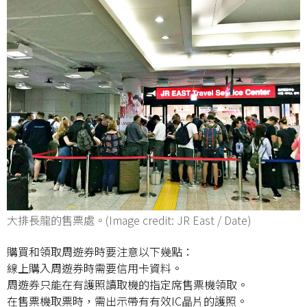
大排長龍的售票處。(Image credit: JR East / Date)
購買和領取周遊券時要注意以下幾點：
線上購入周遊券時需要信用卡資料。
周遊券只能在有護照讀取機的指定席售票機領取。
在售票機取票時，需出示帶有有效IC晶片的護照。