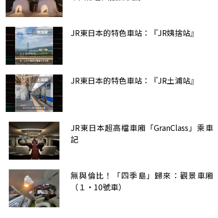
JR東日本的特色車站：『JR姨捨站』
JR東日本的特色車站：『JR土浦站』
JR東日本超高檔車廂「GranClass」乘車
記
無與倫比！「四季島」歸來：觀景車廂
（１・10號車）