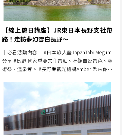
【線上遊日講座】JR東日本長野支社帶
路！走訪夢幻雪白長野～
│必看活動內容│ #日本旅人塾JapanTabi Megumi
分享 #長野 國家重要文化景點、壯觀自然景色、藝
術祭、溫泉等。 #長野縣觀光機構Amber 帶來你不
知道的 #長野私房景點 │線上連線│ JR長野支社帶
大家到 ⛷#志賀高原 賞雪去～