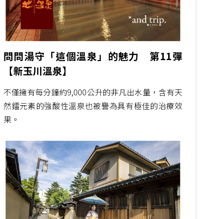
問問湯守「這個溫泉」的魅力 第11彈
【新玉川溫泉】
不僅擁有每分鐘約9,000公升的非凡出水量，含有天
然鐳元素的強酸性溫泉也被譽為具有極佳的治療效
果。