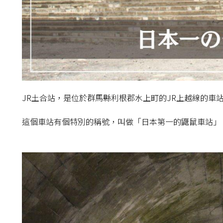
JR土合站，是位於群馬縣利根郡水上町的JR上越線的車
這個車站有個特別的稱號，叫做「日本第一的鼴鼠車站」