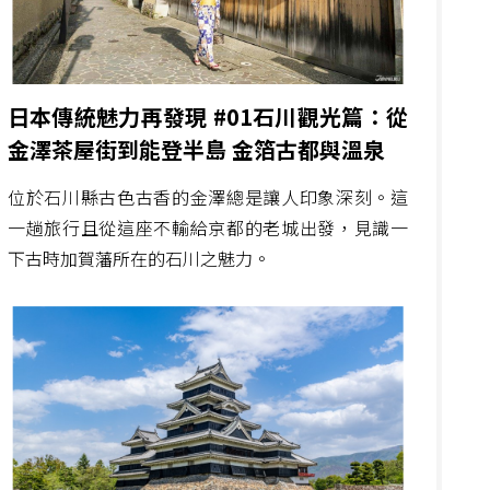
日本傳統魅力再發現 #01石川觀光篇：從
金澤茶屋街到能登半島 金箔古都與溫泉
位於石川縣古色古香的金澤總是讓人印象深刻。這
一趟旅行且從這座不輸給京都的老城出發，見識一
下古時加賀藩所在的石川之魅力。