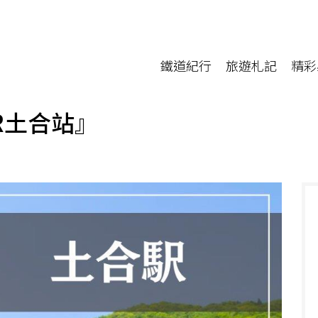
鐵道紀行
旅遊札記
精彩
R土合站』