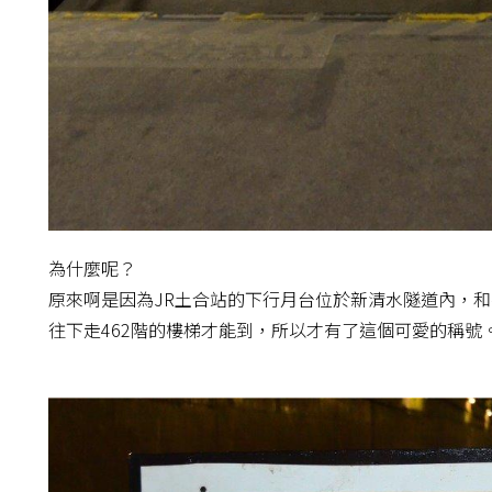
為什麼呢？
原來啊是因為JR土合站的下行月台位於新清水隧道內，和
往下走462階的樓梯才能到，所以才有了這個可愛的稱號