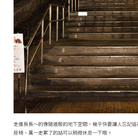
走進長長～的像隧道般的地下空間，幾乎快要讓人忘記這
座椅，萬一走累了的話可以稍微休息一下哦。