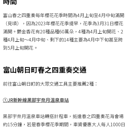
時間
富山春之四重奏每年櫻花花季時間為4月上旬至4月中旬滿開
（見頃），因為2023年櫻花花季提早，花季為3月31日櫻花
滿開。鬱金香花有20種品種60萬朵，4種為4月上旬開花、2
種4月上旬～4月中旬、剩下的14種主要為4月中下旬甚至跨
到5月上旬開花。
富山朝日町春之四重奏交通
前往富山朝日町的大眾交通工具主要推薦2種：
①JR新幹線黑部宇奈月溫泉車站
黑部宇奈月溫泉車站轉搭計程車，抵達春之四重奏花海會場
約15分鐘，若是春季櫻花季期間，車資優惠大人每人1000日