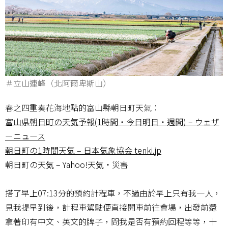
＃立山連峰（北阿爾卑斯山）
春之四重奏花海地點的富山縣朝日町天氣：
富山県朝日町の天気予報(1時間・今日明日・週間) – ウェザ
ーニュース
朝日町の1時間天気 – 日本気象協会 tenki.jp
朝日町の天気 – Yahoo!天気・災害
搭了早上07:13分的預約計程車，不過由於早上只有我一人，
見我提早到後，計程車駕駛便直接開車前往會場，出發前還
拿著印有中文、英文的牌子，問我是否有預約回程等等，十