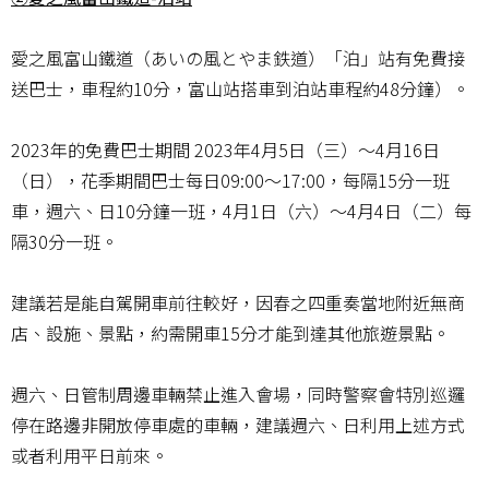
愛之風富山鐵道（あいの風とやま鉄道）「泊」站有免費接
送巴士，車程約10分，富山站搭車到泊站車程約48分鐘）。
2023年的免費巴士期間 2023年4月5日（三）～4月16日
（日），花季期間巴士每日09:00～17:00，每隔15分一班
車，週六、日10分鐘一班，4月1日（六）～4月4日（二）每
隔30分一班。
建議若是能自駕開車前往較好，因春之四重奏當地附近無商
店、設施、景點，約需開車15分才能到達其他旅遊景點。
週六、日管制周邊車輛禁止進入會場，同時警察會特別巡邏
停在路邊非開放停車處的車輛，建議週六、日利用上述方式
或者利用平日前來。