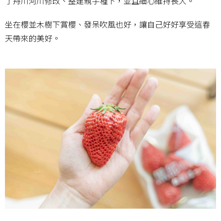
了舟川河川修改、整建親手種下，並且細心維持長大。
坐在櫻並木樹下賞櫻、發呆吹風也好，讓自己好好享受這春
天帶來的美好。