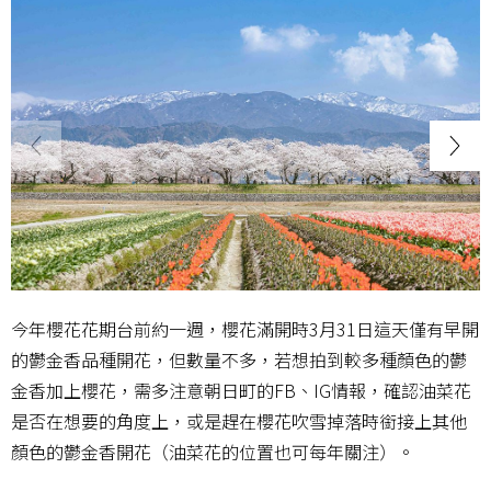
今年櫻花花期台前約一週，櫻花滿開時3月31日這天僅有早開
的鬱金香品種開花，但數量不多，若想拍到較多種顏色的鬱
金香加上櫻花，需多注意朝日町的FB、IG情報，確認油菜花
是否在想要的角度上，或是趕在櫻花吹雪掉落時銜接上其他
顏色的鬱金香開花（油菜花的位置也可每年關注）。