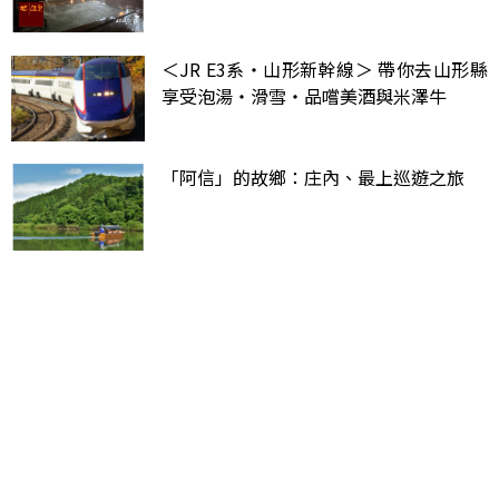
＜JR E3系・山形新幹線＞ 帶你去山形縣
享受泡湯・滑雪・品嚐美酒與米澤牛
「阿信」的故鄉：庄內、最上巡遊之旅