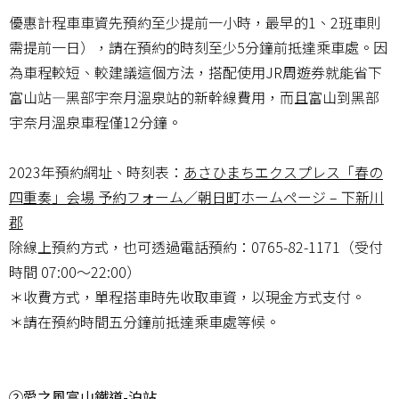
優惠計程車車資先預約至少提前一小時，最早的1、2班車則
需提前一日），請在預約的時刻至少5分鐘前抵達乘車處。因
為車程較短、較建議這個方法，搭配使用JR周遊券就能省下
富山站—黑部宇奈月溫泉站的新幹線費用，而且富山到黑部
宇奈月溫泉車程僅12分鐘。
2023年預約網址、時刻表：
あさひまちエクスプレス「春の
四重奏」会場 予約フォーム／朝日町ホームページ – 下新川
郡
除線上預約方式，也可透過電話預約：0765-82-1171（受付
時間 07:00～22:00）
＊收費方式，單程搭車時先收取車資，以現金方式支付。
＊請在預約時間五分鐘前抵達乘車處等候。
②愛之風富山鐵道-泊站