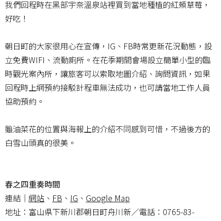
我們回程時在黑部宇奈溫泉站裡買到當地種植的紅頰草莓，
好吃！
朝日町的大家很用心在宣傳，IG、FB時常更新花況動態，設
立免費WIFI、流動廁所。在花季期間會場設立簡單小型的臨
時觀光案內所，讓旅客可以索取地圖介紹、詢問資訊，如果
回程時上網預約接駁計程車無法成功，也可請當地工作人員
協助預約。
雖油菜花的位置與海報上的介紹不同感到可惜，不過後方的
白雪山頭真的很美。
春之四重奏時間
連結｜
網站
、
FB
、
IG
、
Google Map
地址：富山県下新川郡朝日町舟川新／電話：0765-83-