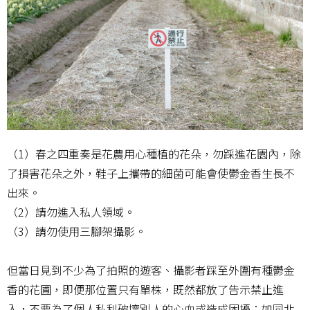
（1）春之四重奏是花農用心種植的花朵，勿踩進花園內，除
了損害花朵之外，鞋子上攜帶的細菌可能會使鬱金香生長不
出來。
（2）請勿進入私人領域。
（3）請勿使用三腳架攝影。
但當日見到不少為了拍照的遊客、攝影者踩至外圍有種鬱金
香的花圃，即便那位置只有單株，既然都放了告示禁止進
入，不要為了個人私利破壞別人的心血或造成困擾；如同北