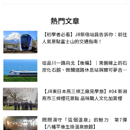
熱門文章
【初學者必看】JR新宿站員告訴你：前往
人氣景點富士山的交通指南！
從品川一路向北【後編】｜常磐線上的石
炭化石館、微醺道路休息站與寶可夢吉利
蛋公園
【JR東日本燕三條工廠見學旅】#04 新潟
燕市三條櫻花景點 品味職人文化加賞櫻
問問湯守「這個溫泉」的魅力 第7彈
【八幡平後生掛溫泉旅館】