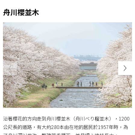
舟川櫻並木
沿著櫻花的方向走到舟川櫻並木（舟川べり桜並木），1200
公尺長的道路，有大約280本由在地的居民於1957年時，為