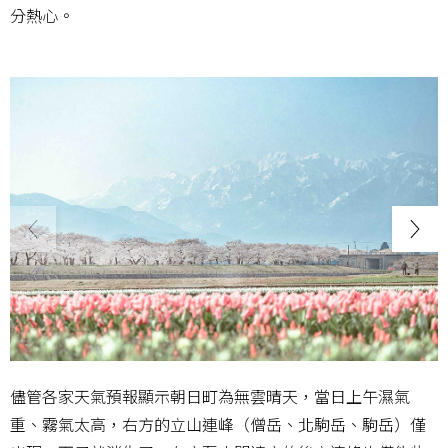
分熱心。
儘管各家天氣預報顯示朝日町為無雲晴天，當日上午濕氣
重、霧氣太高，右方的立山連峰（僧岳、北駒岳、駒岳）僅