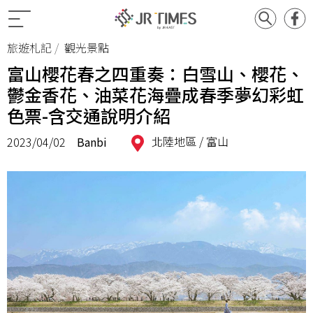
旅遊札記
觀光景點
富山櫻花春之四重奏：白雪山、櫻花、
鬱金香花、油菜花海疊成春季夢幻彩虹
色票-含交通說明介紹
北陸地區 /
富山
2023/04/02
Banbi