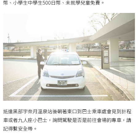
幣、小學生中學生500日幣、未就學兒童免費。
抵達黑部宇奈月溫泉站後朝著東口到巴士乘車處會見到計程
車或者九人座小巴士，詢問駕駛是否是前往會場的專車，請
記得繫安全帶。