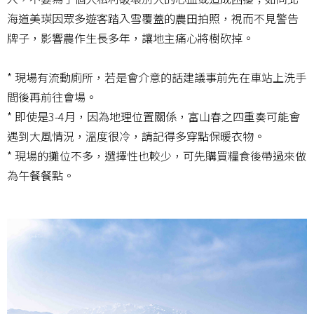
海道美瑛因眾多遊客踏入雪覆蓋的農田拍照，視而不見警告
牌子，影響農作生長多年，讓地主痛心將樹砍掉。
* 現場有流動廁所，若是會介意的話建議事前先在車站上洗手
間後再前往會場。
* 即使是3-4月，因為地理位置關係，富山春之四重奏可能會
遇到大風情況，溫度很冷，請記得多穿點保暖衣物。
* 現場的攤位不多，選擇性也較少，可先購買糧食後帶過來做
為午餐餐點。