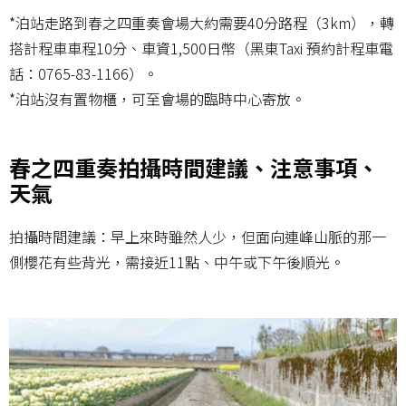
*泊站走路到春之四重奏會場大約需要40分路程（3km），轉
搭計程車車程10分、車資1,500日幣（黑東Taxi 預約計程車電
話：0765-83-1166）。
*泊站沒有置物櫃，可至會場的臨時中心寄放。
春之四重奏拍攝時間建議、注意事項、
天氣
拍攝時間建議：早上來時雖然人少，但面向連峰山脈的那一
側櫻花有些背光，需接近11點、中午或下午後順光。