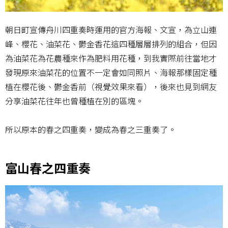
朝日町宣傳舟川四重奏時運用的官方海報、文宣，為立山連
峰、櫻花、油菜花、鬱金香花這四種層層排列的組合，但因
為油菜花為花農種來作為肥料用花種，到我實際前往當地才
發現原來油菜花的位置不一定會如同照片、海報那樣固定種
植在櫻花後、鬱金香前（視覺效果來看），後來也見到網友
分享油菜花往年也曾種植在別的區塊。
所以原本的春之四重奏，變成為春之三重奏了。
富山春之四重奏