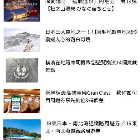
問問湯守「這個溫泉」的魅力 第14彈
【松之山溫泉 ひなの宿ちとせ】
日本三大靈地之一！川原毛地獄惡地地形
震撼人心的霜白幻境
橫濱在地電車司機帶您遊覽橫濱14個寶藏
景點
新幹線最高級車廂Gran Class 教你如何
用周遊券事先劃位&補價差
JR東日本‧南北海道鐵路周遊券／JR東
北‧南北海道鐵路周遊券