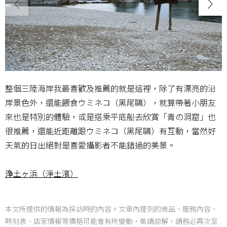
整個三陸海岸我最喜歡及推薦的就是這裡，除了有漂亮的沿
岸景色外，還能餵食ウミネコ（黑尾鷗），就算帶著小朋友
來也是特別的體驗，或是搭乘平底船去欣賞「青の洞窟」也
很推薦，還能近距離跟ウミネコ（黑尾鷗）有互動，當然好
天氣的日出絕對是喜愛攝影者不能錯過的美景。
浄土ヶ浜（淨土濱）
本文所提供的情報為採訪時的內容。文章內提到的商品、服務內容、
時刻表、店家情報等價格可能會有所變動，敬請諒解，請務必再次至