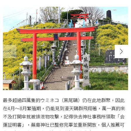
最多超過四萬隻的ウミネコ（黑尾鷗）仍在此地群聚，因此
在4月～8月繁殖期，仍能見到漫天鷗群飛翔著，萬一真的來
不及打開傘就被排泄物攻擊，記得快去神社事務所領取「会
運証明書」，蕪島神社已整修完畢並重新開放，個人推薦可