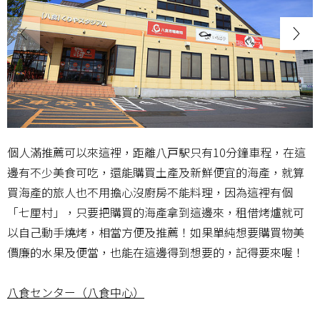
個人滿推薦可以來這裡，距離八戸駅只有10分鐘車程，在這
邊有不少美食可吃，還能購買土產及新鮮便宜的海產，就算
買海產的旅人也不用擔心沒廚房不能料理，因為這裡有個
「七厘村」，只要把購買的海產拿到這邊來，租借烤爐就可
以自己動手燒烤，相當方便及推薦！如果單純想要購買物美
價廉的水果及便當，也能在這邊得到想要的，記得要來喔！
八食センター（八食中心）