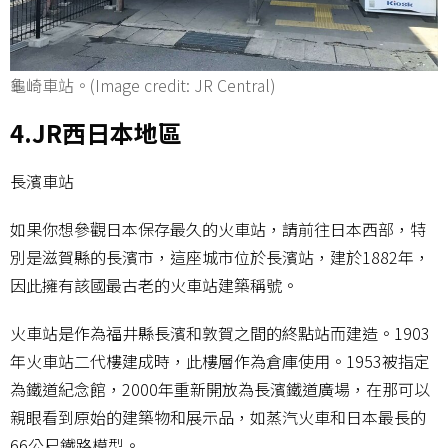
龜崎車站。(Image credit: JR Central)
4.JR西日本地區
長濱車站
如果你想參觀日本保存最久的火車站，請前往日本西部，特
別是滋賀縣的長濱市，這座城市位於長濱站，建於1882年，
因此擁有該國最古老的火車站建築稱號。
火車站是作為福井縣長濱和敦賀之間的終點站而建造。1903
年火車站二代樓建成時，此樓層作為倉庫使用。1953被指定
為鐵道紀念館，2000年重新開放為長濱鐵道廣場，在那可以
親眼看到原始的建築物和展示品，如蒸汽火車和日本最長的
66公尺鐵路模型。