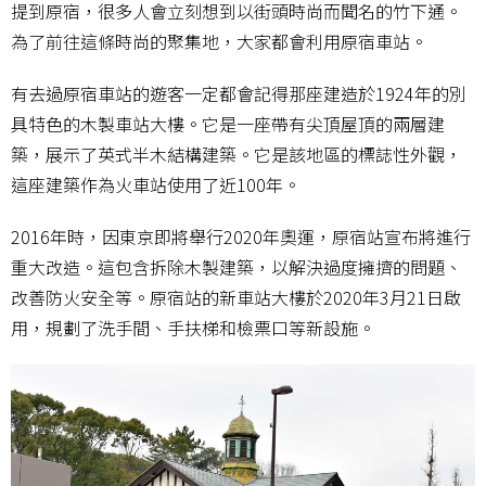
提到原宿，很多人會立刻想到以街頭時尚而聞名的竹下通。
為了前往這條時尚的聚集地，大家都會利用原宿車站。
有去過原宿車站的遊客一定都會記得那座建造於1924年的別
具特色的木製車站大樓。它是一座帶有尖頂屋頂的兩層建
築，展示了英式半木結構建築。它是該地區的標誌性外觀，
這座建築作為火車站使用了近100年。
2016年時，因東京即將舉行2020年奧運，原宿站宣布將進行
重大改造。這包含拆除木製建築，以解決過度擁擠的問題、
改善防火安全等。原宿站的新車站大樓於2020年3月21日啟
用，規劃了洗手間、手扶梯和檢票口等新設施。