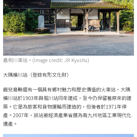
嘉例川車站。(Image credit: JR Kyushu)
大隅橫川站（登錄有形文化財）
鹿兒島縣還有一個具有鄉村魅力和歷史價值的火車站，大隅
橫川站於1903年與堀川站同年建成，至今仍保留著原來的建
築。它是為旅客和貨物運輸而建造的，但後者於1971年停
產。2007年，該站被經濟產業省選為南九州地區工業現代化
遺產。