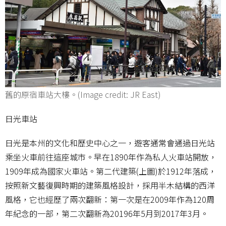
舊的原宿車站大樓。(Image credit: JR East)
日光車站
日光是本州的文化和歷史中心之一，遊客通常會通過日光站
乘坐火車前往這座城市。早在1890年作為私人火車站開放，
1909年成為國家火車站。第二代建築(上圖)於1912年落成，
按照新文藝復興時期的建築風格設計，採用半木結構的西洋
風格，它也經歷了兩次翻新：第一次是在2009年作為120周
年紀念的一部，第二次翻新為20196年5月到2017年3月。