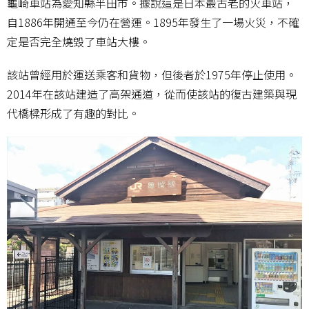
龜崎車站為愛知縣半田市。據說這是日本最古老的火車站，
自1886年開通至今仍在營運。1895年發生了一場火災，不確
定是否完全燒毀了車站大樓。
該站曾經用於運送乘客和貨物，但後者於1975年停止使用。
2014年在該站建造了高架通道，從而使該站的復古建築與現
代橋樑形成了有趣的對比。