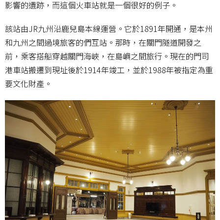
影響的遺跡，而這個火車站就是一個很好的例子。
該站由JR九州沿鹿兒島本線運營。它於1891年開通，是本州
和九州之間過境旅客的們互站。那時，在關門隧道開發之
前，乘客搭船穿越關門海峽，在島嶼之間旅行。現在的門司
港車站搬遷到現址後於1914年竣工，並於1988年被指定為重
要文化財產。