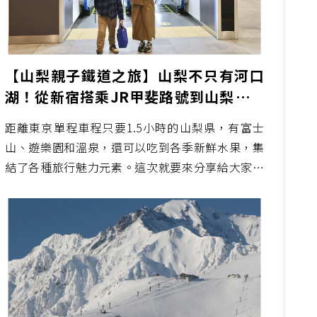
【山梨親子鐵道之旅】山梨不只有河口
湖！從新宿搭乘JR甲斐路號到山梨吃草
莓、泡溫泉、笛吹川水果公園搭遊園列車
距離東京單程車程只要1.5小時的山梨県，有富士
賞富士山
山、遊樂園和溫泉，還可以吃到各季新鮮水果，集
結了各種旅行魅力元素。這次就要來分享給大家其
他「也可以看得到富士山」的魅力山梨景點給大
家，而且這些景點都很適合家族旅行喔！