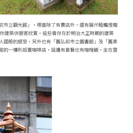
前市立觀光館」，裡面除了有賣店外，還有展示睡魔燈籠
的迷你建築供遊客欣賞，這些曾存在於明治大正時期的建築
人國般的感受，另外也有「舊弘前市立圖書館」及「舊東
館的一樓則設置咖啡店，這邊有套餐也有咖哩飯，坐在窗