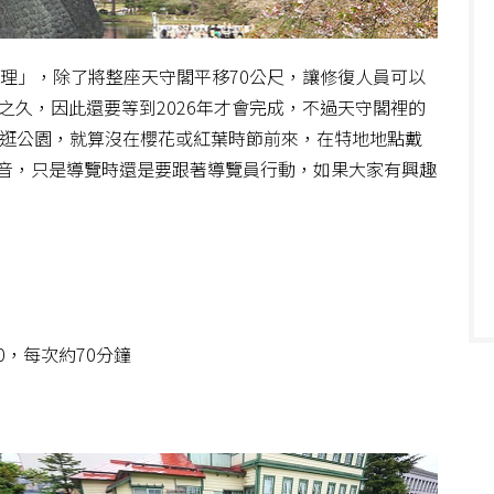
修理」，除了將整座天守閣平移70公尺，讓修復人員可以
之久，因此還要等到2026年才會完成，不過天守閣裡的
來逛公園，就算沒在櫻花或紅葉時節前來，在特地地點戴
音，只是導覽時還是要跟著導覽員行動，如果大家有興趣
0，每次約70分鐘