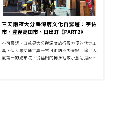
三天兩夜大分縣深度文化自駕遊：宇佐
市、豊後高田市、日出町《PART2》
不可否認，自駕是大分縣深度旅行最方便的代步工
具，但大眾交通工具一樣可走訪不少景點。除了人
氣第一的湯布院，從福岡的博多站或小倉站搭乘特
急列車SONIC，沿線沿著日豊本線，中津、宇佐、
杵築、別府這幾站，本身都有不少景點外，其間的
大神、日出及暘谷站，雖然少了特快車行經，但多
了旅行的慢步調。