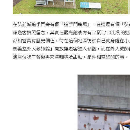
在弘前城追手門旁有個「追手門廣場」，在這邊有個「弘
讓遊客拍照留念，其實在觀光館後方有14間1/10比例
都相當具有歷史價值，待在這個地區彷彿自己就身處在小
奧義塾外人教師館」開放讓遊客進入參觀，而在外人教師
邊座位吃午餐後再來些咖啡及甜點，是件相當悠閒的事。