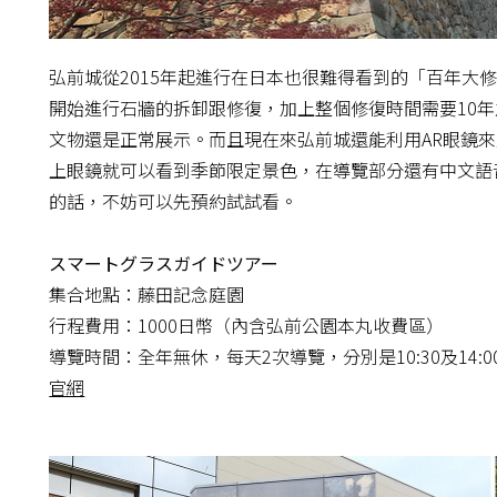
弘前城從2015年起進行在日本也很難得看到的「百年大
開始進行石牆的拆卸跟修復，加上整個修復時間需要10年
文物還是正常展示。而且現在來弘前城還能利用AR眼鏡
上眼鏡就可以看到季節限定景色，在導覽部分還有中文語
的話，不妨可以先預約試試看。
スマートグラスガイドツアー
集合地點：藤田記念庭園
行程費用：1000日幣（內含弘前公園本丸收費區）
導覽時間：全年無休，每天2次導覽，分別是10:30及14:0
官網