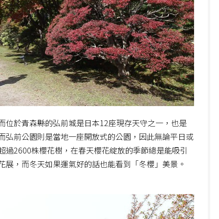
而位於青森縣的弘前城是日本12座現存天守之一，也是
而弘前公園則是當地一座開放式的公園，因此無論平日或
過2600株櫻花樹，在春天櫻花綻放的季節總是能吸引
花展，而冬天如果運氣好的話也能看到「冬櫻」美景。