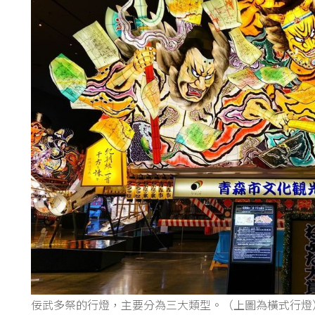
佞武多祭的行燈，主要分為三大類型。（上圖為橫式行燈