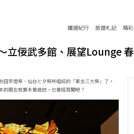
鐵道紀行
旅遊札記
精彩
立佞武多館、展望Lounge 
秋田竿燈祭、仙台七夕祭所組成的「東北三大祭」了。
本的朋友就算未曾造訪，也曾經耳聞吧？