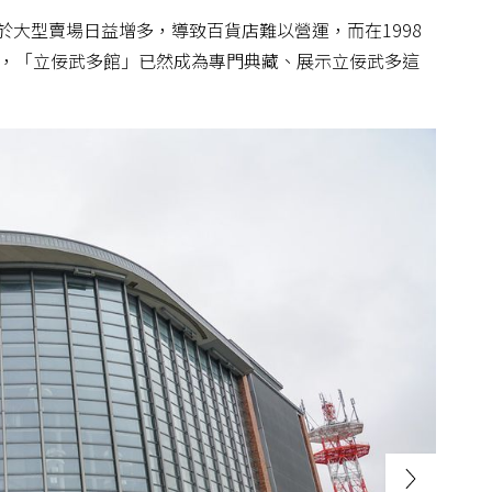
大型賣場日益增多，導致百貨店難以營運，而在1998
今，「立佞武多館」已然成為專門典藏、展示立佞武多這