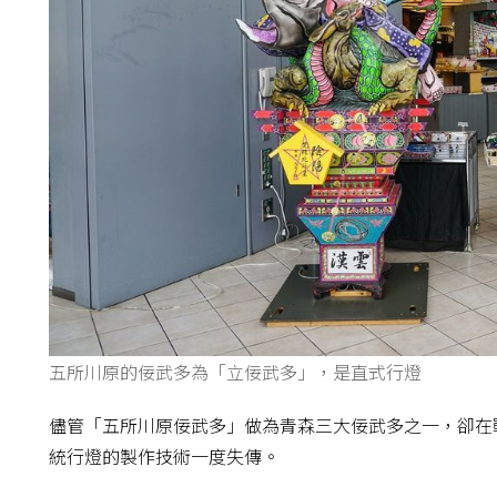
五所川原的佞武多為「立佞武多」，是直式行燈
儘管「五所川原佞武多」做為青森三大佞武多之一，卻在
統行燈的製作技術一度失傳。