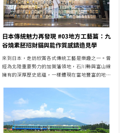
日本傳統魅力再發現 #03地方工藝篇：九
谷燒素胚招財貓與能作質感鑄造見學
來到日本，走訪欣賞各式傳統工藝是樂趣之一。曾
經為北陸重要勢力的加賀藩領地，石川縣與富山線
擁有的深厚歷史底蘊，一樣體現在當地豐富的地方
工藝上。