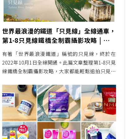
世界最浪漫的鐵道「只見線」全線通車，
第1-8只見線鐵橋全制霸攝影攻略 | 只見
線時刻表、攝影地點座標連結、只見川橋
有著「世界最浪漫鐵道」稱號的只見線，終於在
梁 (只見線全線運転再開記念)
2022年10月1日全線開通。此篇文章整理第1-8只見
線鐵橋全制霸攝影攻略，大家都能輕鬆追拍只見線
列車。