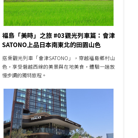
福島「美時」之旅 #03觀光列車篇：會津
SATONO上品日本南東北的田園山色
搭乘觀光列車「會津SATONO」，穿越福島鄉村山
色，享受磐越西線的美景與在地美食，體驗一趟放
慢步調的獨特旅程。