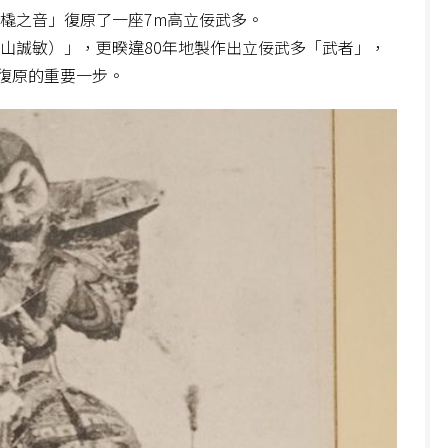
「橇之音」復原了一座7m高立佞武多。
平山誠敏）」，更暌違80年地製作出立佞武多「武者」，
復原的重要一步。