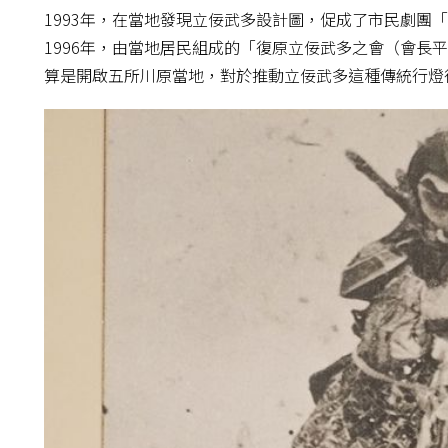
1993年，在當地發現立佞武多設計圖，促成了市民劇團
1996年，由當地居民組成的「復原立佞武多之會（會長
算是開啟五所川原當地，對於推動立佞武多這種傳統行燈