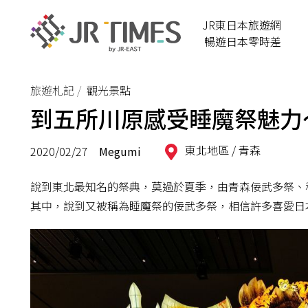
JR東日本旅遊網
暢遊日本零時差
旅遊札記
觀光景點
到五所川原感受睡魔祭魅力～
東北地區 /
青森
2020/02/27
Megumi
說到東北最知名的祭典，莫過於夏季，由青森佞武多祭、
其中，說到又被稱為睡魔祭的佞武多祭，相信許多喜愛日