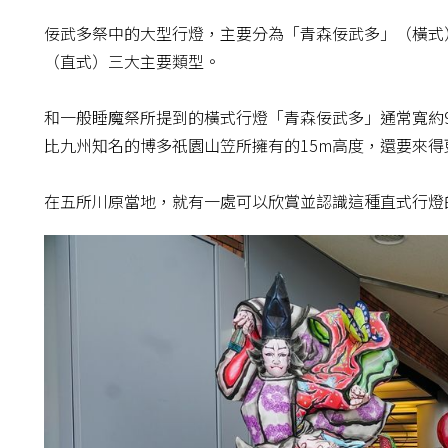
佞武多祭中的大型行燈，主要分為「青森佞武多」（橫式
（直式）三大主要類型。
和一般睡魔祭所提到的橫式行燈「青森佞武多」通常寬約9
比九州知名的博多祇園山笠所擁有的15m高度，還要來
在五所川原當地，就有一處可以欣賞並認識這種直式行燈