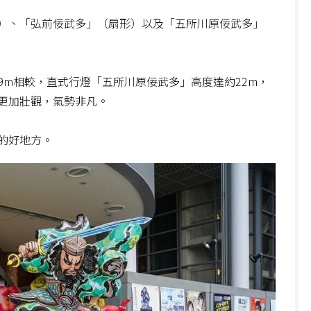
）、「弘前佞武多」（扇形）以及「五所川原佞武多」
m相較，直式行燈「五所川原佞武多」高度達約22m，
得更加壯觀，氣勢非凡。
的好地方。