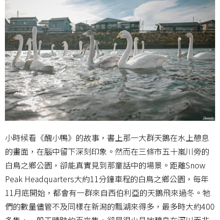
小時候看《醜小鴨》的故事，書上那一大群天鵝在水上憩息
的畫面，在腦中留下深刻印象。然而在三條市五十嵐川旁的
白鳥之鄉公園，卻能真實見到那童話中的場景。距離Snow
Peak Headquarters大約11分鐘車程的白鳥之鄉公園，每年
11月底開始，都會有一群來自西伯利亞的天鵝飛來過冬。牠
們的數量儘管不及同樣在新潟的瓢湖來得多，最多時大約400
多隻，一般天晴時約百來隻，卻是很少見地憩息在河川而非