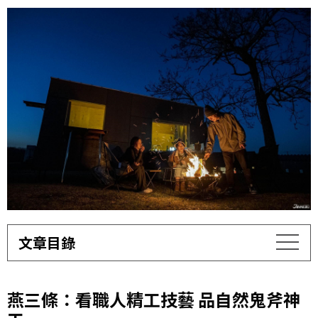
文章目錄
燕三條：看職人精工技藝 品自然鬼斧神