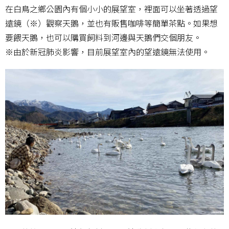
在白鳥之鄉公園內有個小小的展望室，裡面可以坐著透過望
遠鏡（※）觀察天鵝，並也有販售咖啡等簡單茶點。如果想
要餵天鵝，也可以購買飼料到河邊與天鵝們交個朋友。
※由於新冠肺炎影響，目前展望室內的望遠鏡無法使用。