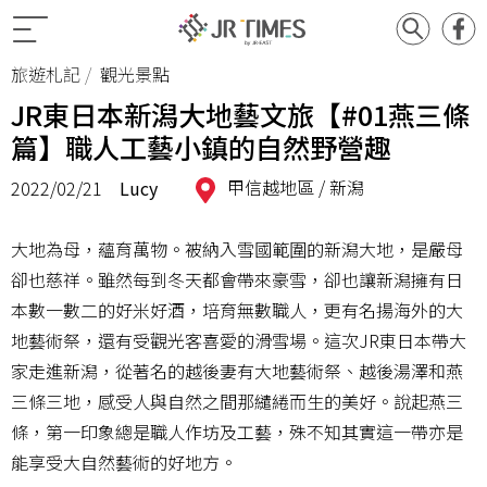
旅遊札記
觀光景點
JR東日本新潟大地藝文旅【#01燕三條
篇】職人工藝小鎮的自然野營趣
甲信越地區 /
新潟
2022/02/21
Lucy
大地為母，蘊育萬物。被納入雪國範圍的新潟大地，是嚴母
卻也慈祥。雖然每到冬天都會帶來豪雪，卻也讓新潟擁有日
本數一數二的好米好酒，培育無數職人，更有名揚海外的大
地藝術祭，還有受觀光客喜愛的滑雪場。這次JR東日本帶大
家走進新潟，從著名的越後妻有大地藝術祭、越後湯澤和燕
三條三地，感受人與自然之間那繾綣而生的美好。說起燕三
條，第一印象總是職人作坊及工藝，殊不知其實這一帶亦是
能享受大自然藝術的好地方。