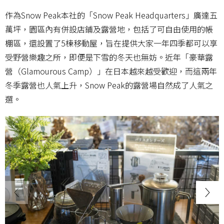
作為Snow Peak本社的「Snow Peak Headquarters」廣達五
萬坪，園區內有併設店鋪及露營地，包括了可自由使用的帳
棚區，還設置了5棟移動屋，旨在提供大家一年四季都可以享
受野營樂趣之所，即便是下雪的冬天也無妨。近年「豪華露
營（Glamourous Camp）」在日本越來越受歡迎，而這兩年
冬季露營也人氣上升，Snow Peak的露營場自然成了人氣之
選。