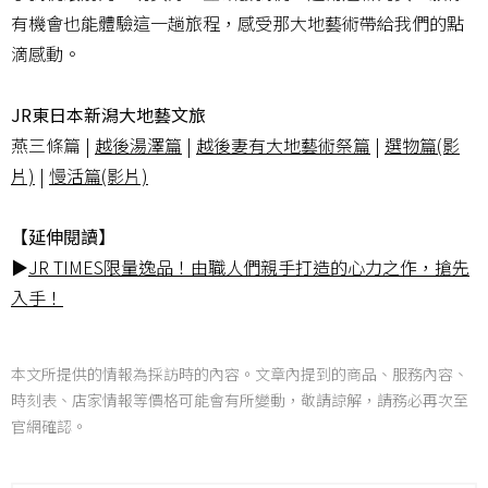
有機會也能體驗這一趟旅程，感受那大地藝術帶給我們的點
滴感動。
JR東日本新潟大地藝文旅
燕三條篇 |
越後湯澤篇
|
越後妻有大地藝術祭篇
|
選物篇(影
片)
|
慢活篇(影片)
【延伸閱讀】
▶
JR TIMES限量逸品！由職人們親手打造的心力之作，搶先
入手！
本文所提供的情報為採訪時的內容。文章內提到的商品、服務內容、
時刻表、店家情報等價格可能會有所變動，敬請諒解，請務必再次至
官網確認。