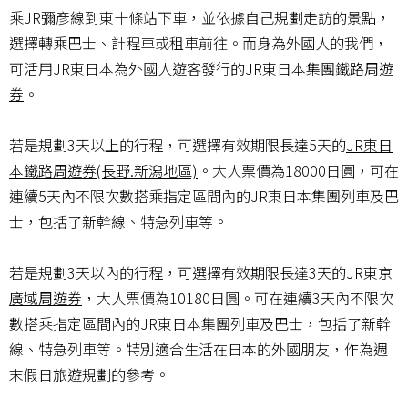
乘JR彌彥線到東十條站下車，並依據自己規劃走訪的景點，
選擇轉乘巴士、計程車或租車前往。而身為外國人的我們，
可活用JR東日本為外國人遊客發行的
JR東日本集團鐵路周遊
券
。
若是規劃3天以上的行程，可選擇有效期限長達5天的
JR東日
本鐵路周遊券(長野.新潟地區)
。大人票價為18000日圓，可在
連續5天內不限次數搭乘指定區間內的JR東日本集團列車及巴
士，包括了新幹線、特急列車等。
若是規劃3天以內的行程，可選擇有效期限長達3天的
JR東京
廣域周遊券
，大人票價為10180日圓。可在連續3天內不限次
數搭乘指定區間內的JR東日本集團列車及巴士，包括了新幹
線、特急列車等。特別適合生活在日本的外國朋友，作為週
末假日旅遊規劃的參考。