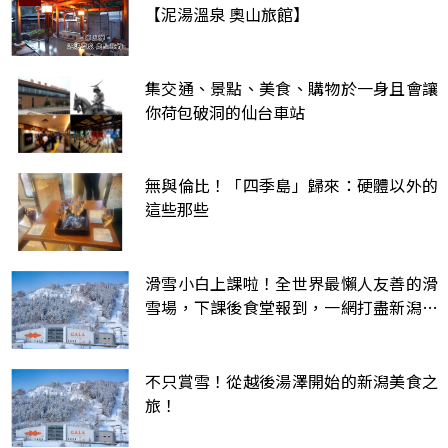
【泥湯溫泉 奧山旅館】
集交通、景點、美食、購物於一身且會讓
你荷包破洞的仙台車站
無與倫比！「四季島」歸來：硬體以外的
這些那些
滑雪小白上課啦！全世界最懶人友善的滑
雪場，下課後食堂報到，一網打盡新潟縣
的在地美食
不只賞雪！從越後湯澤開始的新潟美食之
旅！