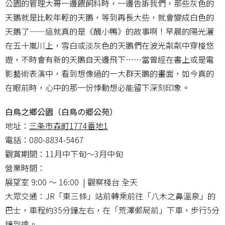
公園的管理大哥一邊餵飼料時，一邊告訴我們，那些灰色的
天鵝就是比較年輕的天鵝，等到再長大些，就會變成白色的
天鵝了——這就真的是《醜小鴨》的故事啊！早晨的陽光灑
在五十嵐川上，雪白或淡灰色的天鵝們在波光粼粼中穿梭悠
遊，不時會有新的天鵝自天邊飛下⋯⋯當曾經在書上或是電
影藝術表演中，看到想像過的一大群天鵝的畫面，如今真的
在眼前時，心中的那一份悸動想必能留下深刻印象。
白鳥之鄉公園（白鳥の郷公苑）
地址：
三条市森町1774番地1
電話：080-8834-5467
觀賞期間：11月中下旬～3月中旬
營業時間：
展望室 9:00 ～ 16:00 | 觀察棧台 全天
大眾交通：JR「東三條」站前轉乘前往「八木之鼻溫泉」的
巴士，車程約35分鐘左右，在「荒澤郵局前」下車，步行5分
鐘到達。