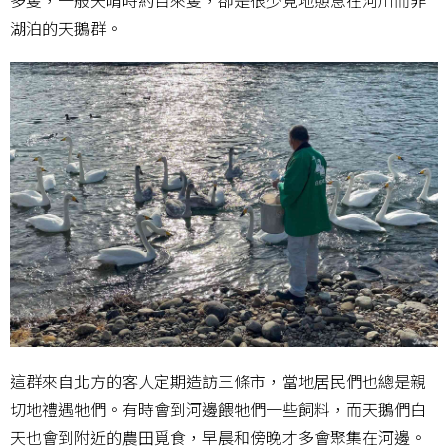
湖泊的天鵝群。
這群來自北方的客人定期造訪三條市，當地居民們也總是親
切地禮遇牠們。有時會到河邊餵牠們一些飼料，而天鵝們白
天也會到附近的農田覓食，早晨和傍晚才多會聚集在河邊。