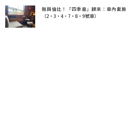
無與倫比！「四季島」歸來：車內套房
（2・3・4・7・8・9號車）