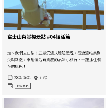
富士山梨賞櫻景點 #04慢活篇
走～我們去山梨！五感沉浸式體驗遊程，從浪漫唯美到
尖叫刺激，來趟慢活有質感的品味小旅行，一起抓住櫻
花的尾巴！
山梨
2023/05/31
觀光景點