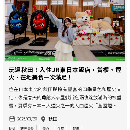
玩遍秋田！入住JR東日本飯店，賞櫻、煙
火、在地美食一次滿足！
位在日本東北的秋田縣擁有豐富的四季景色和歷史文
化，像是春天的角館武家屋敷街道兩側綻放滿滿的枝垂
櫻，夏季有日本三大煙火之一的大曲煙火「全國煙火競
技大會」等，而一趟美好的旅程，住宿體驗也是不可或
秋田
2025/03/20
缺的一部分，推薦兩間由JR東日本經營的優質飯店、大
觀光景點
美食
住宿
祭典
曲煙火、周邊值得造訪的景點，讓您的秋田之旅更加充