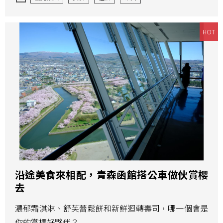
實！
HOT
沿途美食來相配，青森函館搭公車做伙賞櫻
去
濃郁霜淇淋、舒芙蕾鬆餅和新鮮迴轉壽司，哪一個會是
你的賞櫻好夥伴？