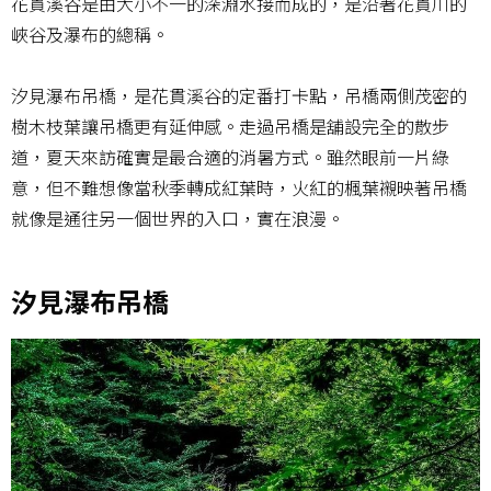
花貫溪谷是由大小不一的深淵水接而成的，是沿著花貫川的
峽谷及瀑布的總稱。
汐見瀑布吊橋，是花貫溪谷的定番打卡點，吊橋兩側茂密的
樹木枝葉讓吊橋更有延伸感。走過吊橋是舖設完全的散步
道，夏天來訪確實是最合適的消暑方式。雖然眼前一片綠
意，但不難想像當秋季轉成紅葉時，火紅的楓葉襯映著吊橋
就像是通往另一個世界的入口，實在浪漫。
汐見瀑布吊橋