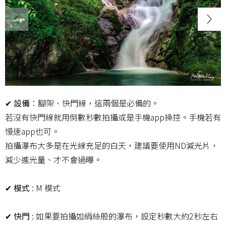
✔ 設備
：腳架、快門線，這兩個是必備的。
若沒有快門線就用倒數秒數拍攝或是手機app操控。手機若有
慢速app也可。
拍攝瀑布大多是在光線充足的白天，建議要使用ND減光片，
減少進光量、才不會過曝。
✔ 模式
: M 模式
✔ 快門
: 如果要拍攝如絹絲般的瀑布，設定秒數大約2秒左右