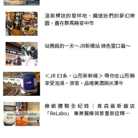
接
溫泉標誌的發祥地、鐵道迷們的夢幻樂
園，盡在群馬縣安中市
站務員的一天～JR新橋站 綠色窗口篇～
＜JR E3系・山形新幹線＞ 帶你去山形縣
享受泡湯・滑雪・品嚐美酒與米澤牛
療瘉體驗全紀錄｜青森最新飯店
「ReLabo」 專業醫療背景重新詮釋旅宿
的定義