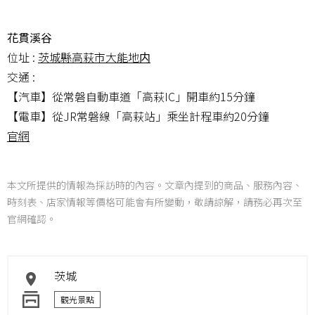
花貫溪谷
位址 :
茨城縣高萩市大能地内
交通 :
【汽車】從常磐自動車道「高萩IC」開車約15分鐘
【電車】從JR常磐線「高萩站」乘坐計程車約20分鐘
官網
本文所提供的情報為採訪時的內容。文章內提到的商品、服務內容、
時刻表、店家情報等價格可能會有所變動，敬請諒解，請務必再次至
官網確認。
茨城
觀光景點