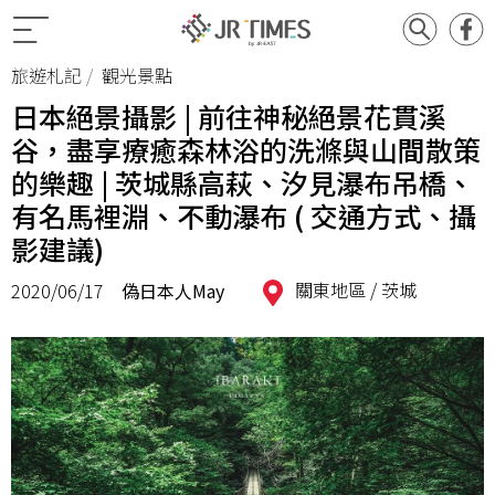
旅遊札記
觀光景點
日本絕景攝影 | 前往神秘絕景花貫溪
谷，盡享療癒森林浴的洗滌與山間散策
的樂趣 | 茨城縣高萩、汐見瀑布吊橋、
有名馬裡淵、不動瀑布 ( 交通方式、攝
影建議)
關東地區 /
茨城
2020/06/17
偽日本人May