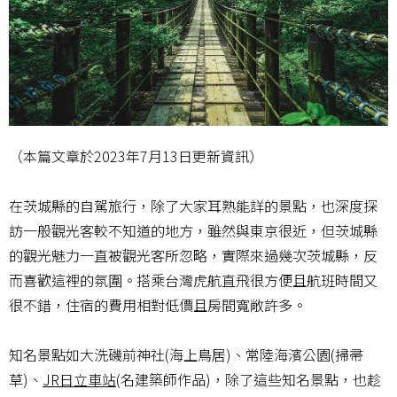
（本篇文章於2023年7月13日更新資訊）
在茨城縣的自駕旅行，除了大家耳熟能詳的景點，也深度探
訪一般觀光客較不知道的地方，雖然與東京很近，但茨城縣
的觀光魅力一直被觀光客所忽略，實際來過幾次茨城縣，反
而喜歡這裡的氛圍。搭乘台灣虎航直飛很方便且航班時間又
很不錯，住宿的費用相對低價且房間寬敞許多。
知名景點如大洗磯前神社(海上鳥居)、常陸海濱公園(掃帚
草)、
JR日立車站
(名建築師作品)，除了這些知名景點，也趁