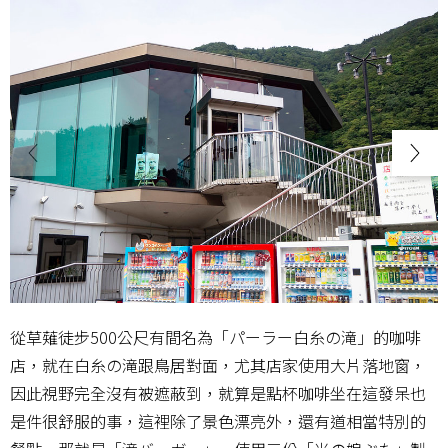
從草薙徒步500公尺有間名為「パーラー白糸の滝」的咖啡
店，就在白糸の滝跟鳥居對面，尤其店家使用大片落地窗，
因此視野完全沒有被遮蔽到，就算是點杯咖啡坐在這發呆也
是件很舒服的事，這裡除了景色漂亮外，還有道相當特別的