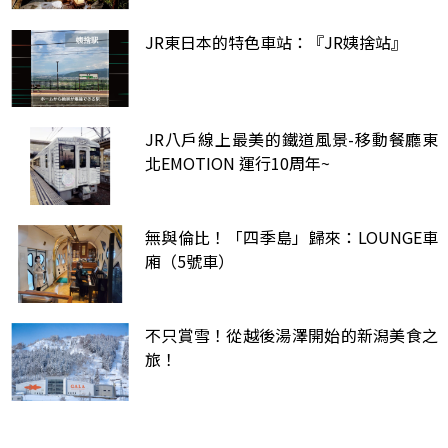
JR東日本的特色車站：『JR姨捨站』
JR八戶線上最美的鐵道風景-移動餐廳東
北EMOTION 運行10周年~
無與倫比！「四季島」歸來：LOUNGE車
廂（5號車）
不只賞雪！從越後湯澤開始的新潟美食之
旅！