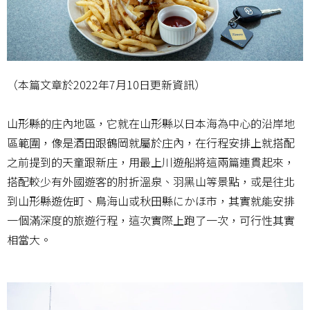
（本篇文章於2022年7月10日更新資訊）
山形縣的庄內地區，它就在山形縣以日本海為中心的沿岸地
區範圍，像是酒田跟鶴岡就屬於庄內，在行程安排上就搭配
之前提到的天童跟新庄，用最上川遊船將這兩篇連貫起來，
搭配較少有外國遊客的肘折溫泉、羽黑山等景點，或是往北
到山形縣遊佐町、鳥海山或秋田縣にかほ市，其實就能安排
一個滿深度的旅遊行程，這次實際上跑了一次，可行性其實
相當大。