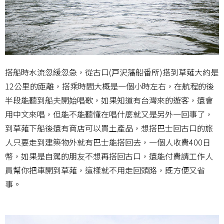
搭船時水流忽緩忽急，從古口(戸沢藩船番所)搭到草薙大約是
12公里的距離，搭乘時間大概是一個小時左右，在航程的後
半段能聽到船夫開始唱歌，如果知道有台灣來的遊客，還會
用中文來唱，但能不能聽懂在唱什麼就又是另外一回事了，
到草薙下船後還有商店可以買土產品，想搭巴士回古口的旅
人只要走到建築物外就有巴士能搭回去，一個人收費400日
幣，如果是自駕的朋友不想再搭回古口，還能付費請工作人
員幫你把車開到草薙，這樣就不用走回頭路，既方便又省
事。