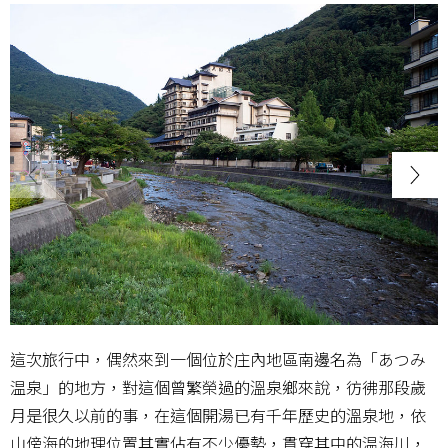
這次旅行中，偶然來到一個位於庄內地區南邊名為「あつみ
温泉」的地方，對這個曾繁榮過的溫泉鄉來說，彷彿那段歲
月是很久以前的事，在這個開湯已有千年歷史的溫泉地，依
山傍海的地理位置其實佔有不少優勢，貫穿其中的温海川，