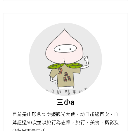
三小a
目前是山形県つや姫觀光大使，訪日超過百次、自
駕超過50次並以旅行為志業，旅行、美食、攝影及
介紹日本是生活。