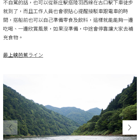
不自駕的話，也可以從新庄駅搭陸羽西線在古口駅下車徒步
就到了，而且工作人員也會很貼心提醒接駁車跟電車的時
間，搭船前也可以自己準備零食及飲料，這樣就能能夠一邊
吃喝、一邊欣賞風景，如果沒準備，中途會停靠讓大家去補
充食物。
最上峡芭蕉ライン