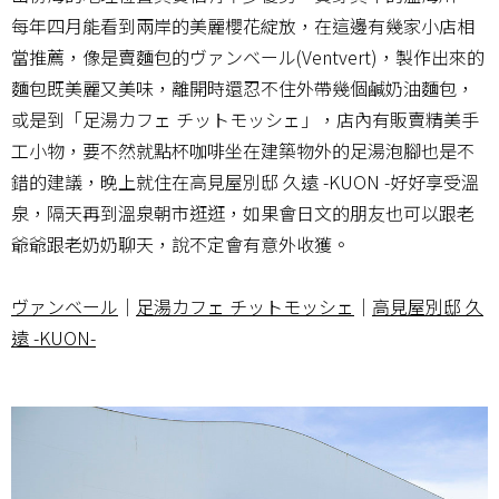
每年四月能看到兩岸的美麗櫻花綻放，在這邊有幾家小店相
當推薦，像是賣麵包的ヴァンベール(Ventvert)，製作出來的
麵包既美麗又美味，離開時還忍不住外帶幾個鹹奶油麵包，
或是到「足湯カフェ チットモッシェ」，店內有販賣精美手
工小物，要不然就點杯咖啡坐在建築物外的足湯泡腳也是不
錯的建議，晚上就住在高見屋別邸 久遠 -KUON -好好享受溫
泉，隔天再到溫泉朝市逛逛，如果會日文的朋友也可以跟老
爺爺跟老奶奶聊天，說不定會有意外收獲。
ヴァンベール
｜
足湯カフェ チットモッシェ
｜
高見屋別邸 久
遠 -KUON-