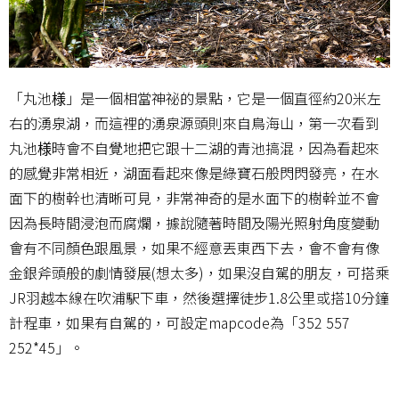
「丸池様」是一個相當神祕的景點，它是一個直徑約20米左
右的湧泉湖，而這裡的湧泉源頭則來自鳥海山，第一次看到
丸池様時會不自覺地把它跟十二湖的青池搞混，因為看起來
的感覺非常相近，湖面看起來像是綠寶石般閃閃發亮，在水
面下的樹幹也清晰可見，非常神奇的是水面下的樹幹並不會
因為長時間浸泡而腐爛，據說隨著時間及陽光照射角度變動
會有不同顏色跟風景，如果不經意丟東西下去，會不會有像
金銀斧頭般的劇情發展(想太多)，如果沒自駕的朋友，可搭乘
JR羽越本線在吹浦駅下車，然後選擇徒步1.8公里或搭10分鐘
計程車，如果有自駕的，可設定mapcode為「352 557
252*45」。