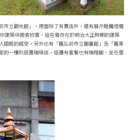
前市立觀光館」，裡面除了有賣店外，還有展示睡魔燈籠
的迷你建築供遊客欣賞，這些曾存在於明治大正時期的建築
人國般的感受，另外也有「舊弘前市立圖書館」及「舊東
館的一樓則設置咖啡店，這邊有套餐也有咖哩飯，坐在窗