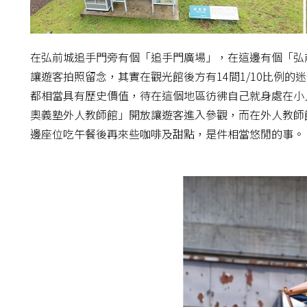
在弘前城追手門旁有個「追手門廣場」，在這邊有個「弘
讓遊客拍照留念，其實在觀光館後方有14間1/10比例
都相當具有歷史價值，待在這個地區彷彿自己就身處在小
奧義塾外人教師館」開放讓遊客進入參觀，而在外人教師
邊座位吃午餐後再來些咖啡及甜點，是件相當悠閒的事。