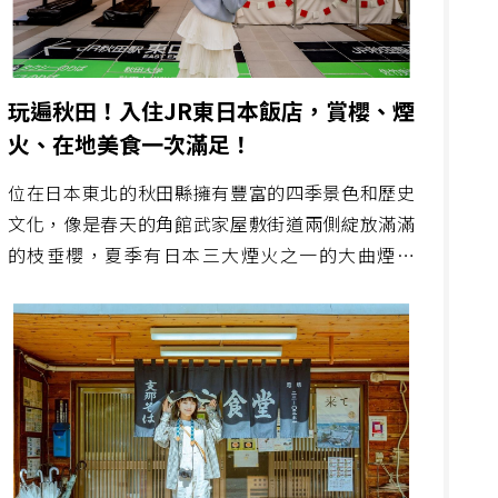
玩遍秋田！入住JR東日本飯店，賞櫻、煙
火、在地美食一次滿足！
位在日本東北的秋田縣擁有豐富的四季景色和歷史
文化，像是春天的角館武家屋敷街道兩側綻放滿滿
的枝垂櫻，夏季有日本三大煙火之一的大曲煙火
「全國煙火競技大會」等，而一趟美好的旅程，住
宿體驗也是不可或缺的一部分，推薦兩間由JR東日
本經營的優質飯店、大曲煙火、周邊值得造訪的景
點，讓您的秋田之旅更加充實！