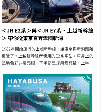
＜JR E2系＞與＜JR E7系・上越新幹線
＞ 帶你從東京直奔雪國新潟
1982年開始運行的上越新幹線，讓東京與新潟距離
更近了。上越新幹線所使用的E2系車型，車身上的
塗裝色彩非常亮眼，下半部是採用紫苑藍、上半部
分是飛雲白色，看起來非常穩重。