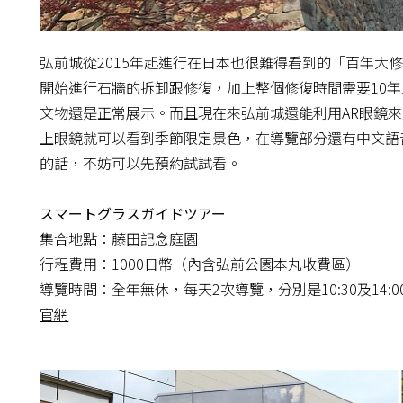
弘前城從2015年起進行在日本也很難得看到的「百年大
開始進行石牆的拆卸跟修復，加上整個修復時間需要10年
文物還是正常展示。而且現在來弘前城還能利用AR眼鏡
上眼鏡就可以看到季節限定景色，在導覽部分還有中文語
的話，不妨可以先預約試試看。
スマートグラスガイドツアー
集合地點：藤田記念庭園
行程費用：1000日幣（內含弘前公園本丸收費區）
導覽時間：全年無休，每天2次導覽，分別是10:30及14:0
官網