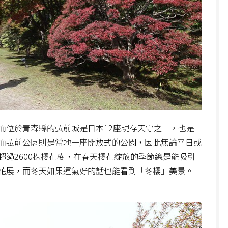
而位於青森縣的弘前城是日本12座現存天守之一，也是
而弘前公園則是當地一座開放式的公園，因此無論平日或
過2600株櫻花樹，在春天櫻花綻放的季節總是能吸引
花展，而冬天如果運氣好的話也能看到「冬櫻」美景。