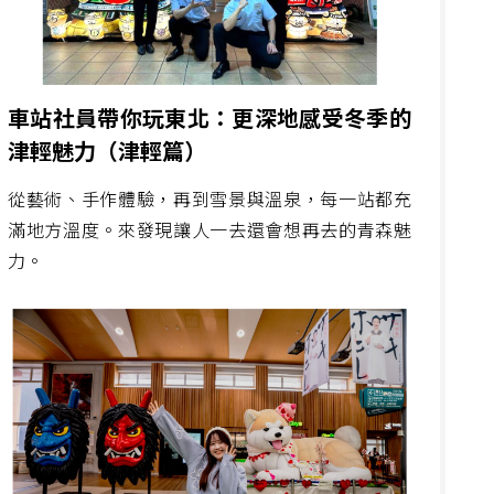
車站社員帶你玩東北：更深地感受冬季的
津輕魅力（津輕篇）
從藝術、手作體驗，再到雪景與溫泉，每一站都充
滿地方溫度。來發現讓人一去還會想再去的青森魅
力。