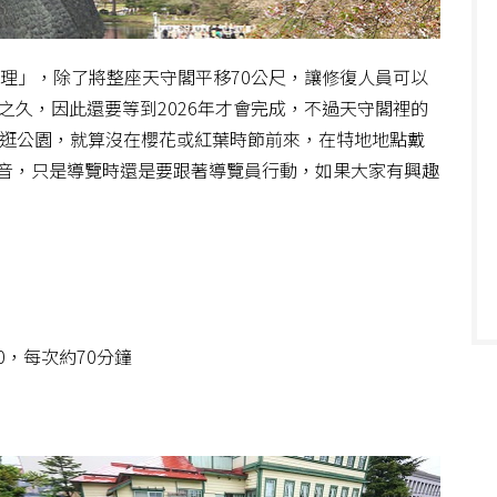
修理」，除了將整座天守閣平移70公尺，讓修復人員可以
之久，因此還要等到2026年才會完成，不過天守閣裡的
來逛公園，就算沒在櫻花或紅葉時節前來，在特地地點戴
音，只是導覽時還是要跟著導覽員行動，如果大家有興趣
0，每次約70分鐘