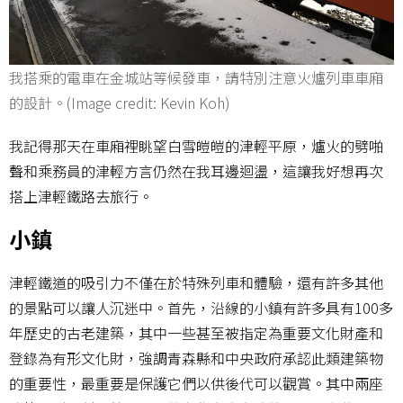
我搭乘的電車在金城站等候發車，請特別注意火爐列車車廂
的設計。(Image credit: Kevin Koh)
我記得那天在車廂裡眺望白雪皚皚的津輕平原，爐火的劈啪
聲和乘務員的津輕方言仍然在我耳邊迴盪，這讓我好想再次
搭上津輕鐵路去旅行。
小鎮
津輕鐵道的吸引力不僅在於特殊列車和體驗，還有許多其他
的景點可以讓人沉迷中。首先，沿線的小鎮有許多具有100多
年歷史的古老建築，其中一些甚至被指定為重要文化財產和
登錄為有形文化財，強調青森縣和中央政府承認此類建築物
的重要性，最重要是保護它們以供後代可以觀賞。其中兩座