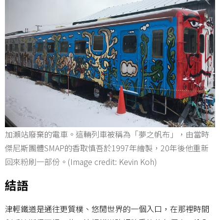
加瀨站廢棄的電車。這輛列車被稱為「夢之帆布」，由當時
傑尼斯團體SMAP的香取慎吾於1997年繪製，20年後他重新
回來粉刷一部份。(Image credit: Kevin Koh)
結語
津輕鐵道是通往更質樸、悠閒世界的一個入口，在那裡時間