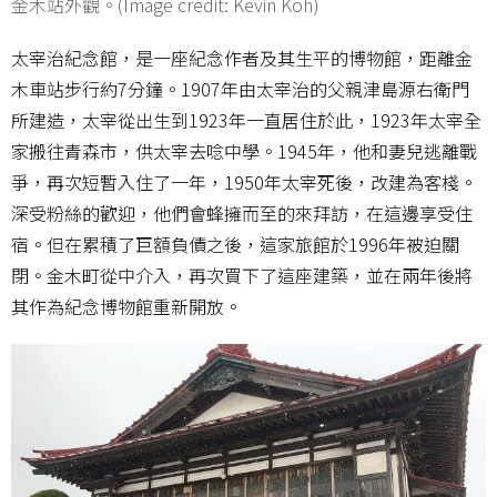
金木站外觀。(Image credit: Kevin Koh)
太宰治紀念館，是一座紀念作者及其生平的博物館，距離金
木車站步行約7分鐘。1907年由太宰治的父親津島源右衛門
所建造，太宰從出生到1923年一直居住於此，1923年太宰全
家搬往青森市，供太宰去唸中學。1945年，他和妻兒逃離戰
爭，再次短暫入住了一年，1950年太宰死後，改建為客棧。
深受粉絲的歡迎，他們會蜂擁而至的來拜訪，在這邊享受住
宿。但在累積了巨額負債之後，這家旅館於1996年被迫關
閉。金木町從中介入，再次買下了這座建築，並在兩年後將
其作為紀念博物館重新開放。