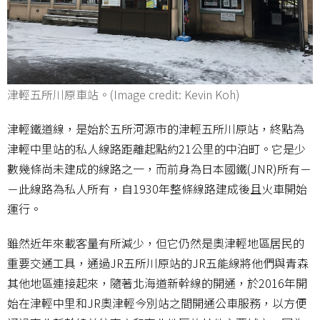
津輕五所川原車站。(Image credit: Kevin Koh)
津輕鐵道線，是始於五所河源市的津輕五所川原站，終點為
津輕中里站的私人線路距離起點約21公里的中泊町。它是少
數幾條尚未建成的線路之一，而前身為日本國鐵(JNR)所有－
－此線路為私人所有，自1930年整條線路建成後且火車開始
運行。
雖然近年來載客量有所減少，但它仍然是奧津輕地區居民的
重要交通工具，通過JR五所川原站的JR五能線將他們與青森
其他地區連接起來，隨著北海道新幹線的開通，於2016年開
始在津輕中里和JR奧津輕今別站之間開通公車服務，以方便