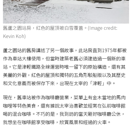
舊蘆之園站房，紅色的屋頂被白雪覆蓋。(Image credit:
Kevin Koh)
蘆之園站的舊房講述了另一個故事，此站房直到1975年都被
作為車站大樓使用，但當時建築老舊必須建造過一個新的車
站。它是津輕鐵路全線運營時唯一留下的原始構造，還有其
美麗的外觀，紅色的屋頂和獨特的五角形駁船版以及其歷史
和文化意義而被保存下來，出現在太宰的「津輕」中。
現在，舊車站被作為咖啡廳營業，菜單上有金木當地的馬肉
咖哩等特色美食，還有據說太宰治喜歡並經常在弘前咖啡館
喝的混合咖啡。不巧的是，我到訪的當天剛好咖啡廳公休，
我想坐在咖啡館享受咖啡，欣賞風景和經過的火車。