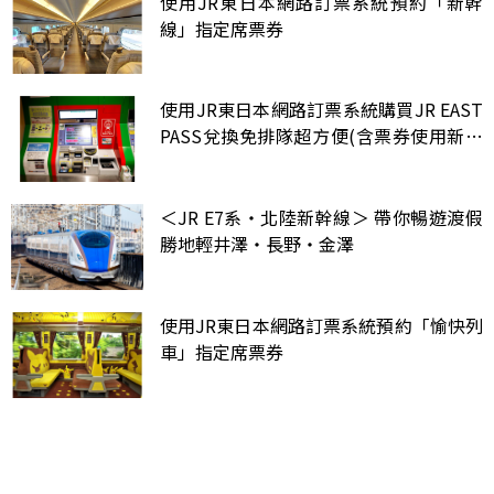
使用JR東日本網路訂票系統預約「新幹
線」指定席票券
使用JR東日本網路訂票系統購買JR EAST
PASS兌換免排隊超方便(含票券使用新規
定)
＜JR E7系・北陸新幹線＞ 帶你暢遊渡假
勝地輕井澤・長野・金澤
使用JR東日本網路訂票系統預約「愉快列
車」指定席票券