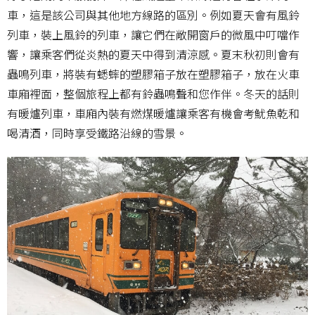
車，這是該公司與其他地方線路的區別。例如夏天會有風鈴
列車，裝上風鈴的列車，讓它們在敞開窗戶的微風中叮噹作
響，讓乘客們從炎熱的夏天中得到清涼感。夏末秋初則會有
蟲鳴列車，將裝有蟋蟀的塑膠箱子放在塑膠箱子，放在火車
車廂裡面，整個旅程上都有鈴蟲鳴聲和您作伴。冬天的話則
有暖爐列車，車廂內裝有燃煤暖爐讓乘客有機會考魷魚乾和
喝清酒，同時享受鐵路沿線的雪景。