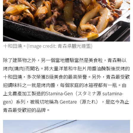
十和田燒。(Image credit: 青森県観光連盟)
除了建築物之外，另一個當地體驗當然是美食啦，青森縣以
烤肉(燒肉)而聞名。將大量洋蔥和牛肚片用醬油醃製後炭烤的
十和田燒，多次榮獲B級美食的最高榮譽。另外，青森最受歡
迎調味料之一就是烤肉醬，每個家庭的冰箱裡都有一瓶。由
上北農產加工製造的Stamina-Gen（スタミナ源 sutamina-
gen）系列，被親切地稱為 Gentare（源たれ），是迄今為止
青森最受歡迎的品牌。