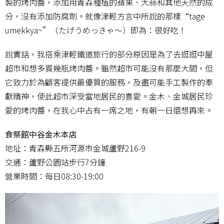
製的烤肉醬，添加用青森種植的蘋果、大蒜和其他天然的成
分，沒有添加防腐劑。就像津輕方言中所說的那樣“tage
umekkya~”（たげうめっきゃ〜）即為：很好吃！
說實話，我搭乘津輕鐵道旅行的部分原因是為了去逛逛中屋
超市和想多買幾瓶烤肉醬。雖然超市可能沒有那麼大間，但
它致力於為顧客提供最優質的服務，及盡可能手工製作的奉
獻精神，使此超市深受當地居民的喜愛。金木、金城居民珍
愛的烤肉醬，在我心中占有一席之地，有朝一日還想再來。
食祭館中谷金木本店
地址：青森縣五所河源市金城蘆野216-9
交通：蘆野公園站步行7分鐘
營業時間：每日08:30-19:00