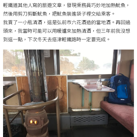
輕鐵道其他人寫的旅遊文章，發現乘務員巧妙地加熱魷魚，
然後用剪刀剪斷魷魚，把魷魚裝進袋子裡交給乘客。
我買了一小瓶清酒，這是弘前市六花酒造的當地酒。再回過
頭來，我當時可能可以用暖爐來加熱清酒，但三年前我沒想
到這一點，下次冬天去搭津輕鐵路時一定要完成。