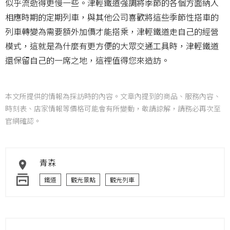
似乎流逝得更慢一些。津輕鐵道強調將季節的各個方面納入
相應時期的定期列車，與其他公司喜歡將這些季節性搭車的
列車轉變為需要額外加價才能搭乘，津輕鐵道走自己的經營
模式，這就是為什麼有更方便的大眾交通工具時，津輕鐵道
還保留自己的一席之地，這裡值得您來造訪。
本文所提供的情報為採訪時的內容。文章內提到的商品、服務內容、
時刻表、店家情報等價格可能會有所變動，敬請諒解，請務必再次至
官網確認。
青森
鐵道
觀光景點
觀光列車