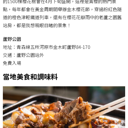
的1500棵櫻花樹會在4月下旬盛開，這裡是賞櫻的熱門景
點，每年都會在黃金周期間舉辦金木櫻花節，穿過粉紅色隧
道的橙色津輕鐵道列車，還有在櫻花花瓣雨中的老蘆之園舊
站房，都是我想親眼目睹的景象！
蘆野公園
地址：青森線五所河原市金木町蘆野84-170
交通：蘆野公園站外
免費入場
當地美食和調味料