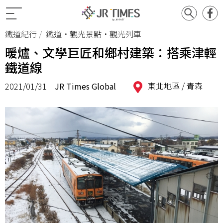
鐵道紀行
鐵道•觀光景點•觀光列車
暖爐、文學巨匠和鄉村建築：搭乘津輕
鐵道線
東北地區 /
青森
2021/01/31
JR Times Global