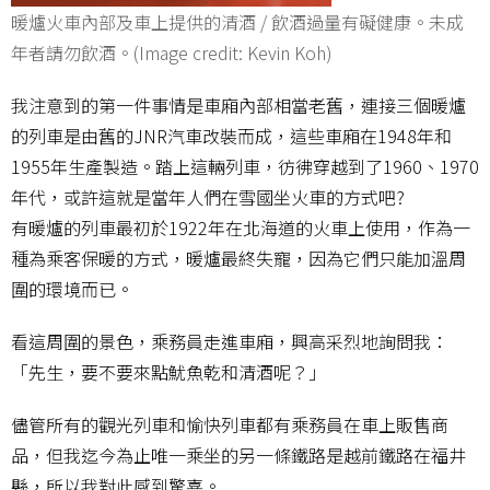
暖爐火車內部及車上提供的清酒 / 飲酒過量有礙健康。未成
年者請勿飲酒。(Image credit: Kevin Koh)
我注意到的第一件事情是車廂內部相當老舊，連接三個暖爐
的列車是由舊的JNR汽車改裝而成，這些車廂在1948年和
1955年生產製造。踏上這輛列車，彷彿穿越到了1960、1970
年代，或許這就是當年人們在雪國坐火車的方式吧?
有暖爐的列車最初於1922年在北海道的火車上使用，作為一
種為乘客保暖的方式，暖爐最終失寵，因為它們只能加溫周
圍的環境而已。
看這周圍的景色，乘務員走進車廂，興高采烈地詢問我：
「先生，要不要來點魷魚乾和清酒呢？」
儘管所有的觀光列車和愉快列車都有乘務員在車上販售商
品，但我迄今為止唯一乘坐的另一條鐵路是越前鐵路在福井
縣，所以我對此感到驚喜。