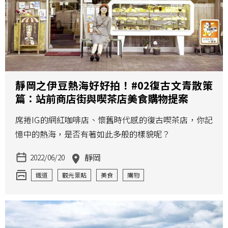
靜岡之伊豆熱海好好拍！#02復古文青散策
篇：站前商店街與喫茶店美食購物提案
席捲IG的網紅咖啡店、懷舊時代感的復古喫茶店，你記
憶中的熱海，是否有著如此多般的樣貌呢？
靜岡
2022/06/20
鐵道
觀光景點
美食
購物