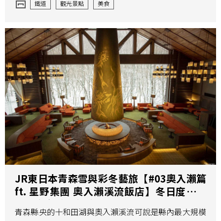
鐵道
觀光景點
美食
JR東日本青森雪與彩冬藝旅【#03奧入瀨篇
ft. 星野集團 奧入瀨溪流飯店】冬日度假多
種提案 飯店泡湯賞冰瀑雪景
青森縣央的十和田湖與奧入瀨溪流可說是縣內最大規模