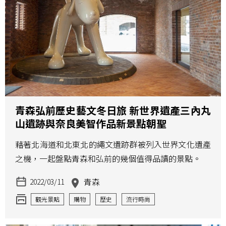
青森弘前歷史藝文冬日旅 新世界遺產三內丸
山遺跡與奈良美智作品新景點朝聖
藉著北海道和北東北的繩文遺跡群被列入世界文化遺產
之機，一起盤點青森和弘前的幾個值得品讀的景點。
青森
2022/03/11
觀光景點
購物
歷史
流行時尚