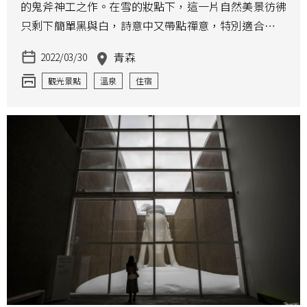
的鬼斧神工之作。在雪的妝點下，這一片自然美景彷彿
只剩下簡單黑與白，詩意中又帶點禪意，特別適合發人
深省的冬日。
青森
2022/03/30
觀光景點
溫泉
住宿