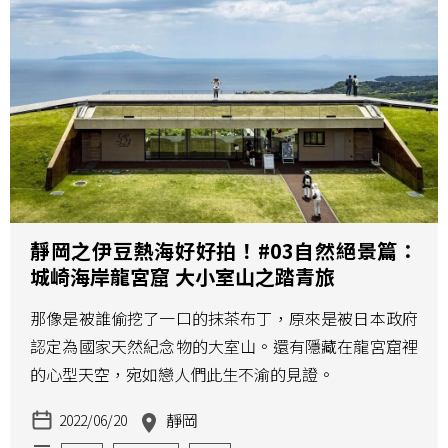
靜岡之伊豆熱海好好拍！#03自然絕景篇：
城崎海岸龍宮窟 大小室山之踏青旅
那像是被誰偷挖了一口的抹茶布丁，原來是被日本政府
認定為國家天然紀念物的大室山。還有隱藏在龍宮窟裡
的心型天空，宛如戀人們此生不渝的見證。
靜岡
2022/06/20