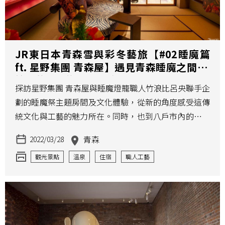
JR東日本青森雪與彩冬藝旅【#02睡魔篇
ft. 星野集團 青森屋】遇見青森睡魔之間 傳
統工藝特色旅宿與八戶在地人情味
探訪星野集團 青森屋與睡魔燈籠職人竹浪比呂央聯手企
劃的睡魔祭主題房間及文化體驗，從新的角度感受這傳
統文化與工藝的魅力所在。同時，也到八戶市內的三六
橫丁，感受青森當地的暖暖人情味。
青森
2022/03/28
觀光景點
溫泉
住宿
職人工藝