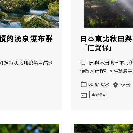
積的湧泉瀑布群
日本東北秋田與
「仁賀保」
許多特別的地貌與自然景
在山形與秋田的日本海
便放入行程裡。這篇最主
秋田
2019/10/23
觀光景點