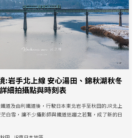
境:岩手北上線 安心湯田、錦秋湖秋冬
(詳細拍攝點與時刻表
鐵道及由利鐵道後，行駛日本東北岩手至秋田的JR北上
茫茫白雪，讓不少攝影師與鐵道迷趨之若鶩，成了新的日
秋田
JR東日本地區