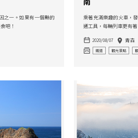
南
因之一。如果有一個縣的
乘著充滿樂趣的火車，發掘旅
美食吧！
通工具，每輛列車更有著
青森
2020/08/07
鐵道
觀光景點