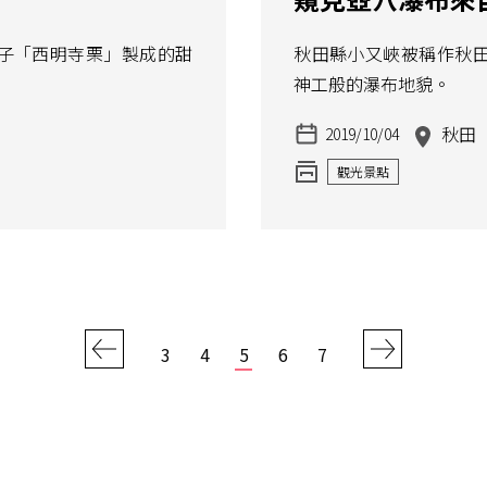
子「西明寺栗」製成的甜
秋田縣小又峽被稱作秋
神工般的瀑布地貌。
秋田
2019/10/04
觀光景點
3
4
5
6
7