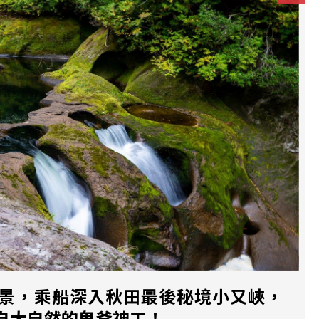
景，乘船深入秋田最後秘境小又峽，
自大自然的鬼斧神工！