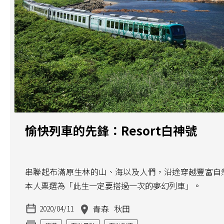
愉快列車的先鋒：Resort白神號
串聯起布滿原生林的山、海以及人們，沿途穿越豐富自
本人票選為「此生一定要搭過一次的夢幻列車」。
青森
秋田
2020/04/11