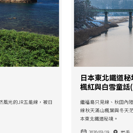
日本東北鐵道秘
楓紅與白雪童話
然風光的JR五能線，被日
繼福島只見線、秋田內陸
線秋天滿山楓葉與冬天
本東北鐵道秘境。
岩手
2020/03/19