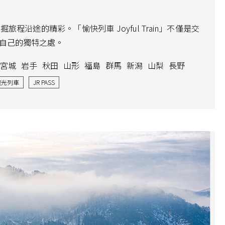
程沿途的精彩。「愉快列車 Joyful Train」不僅是交
自己的獨特之處。
宮城
岩手
秋田
山形
福島
群馬
新潟
山梨
長野
觀光列車
JR PASS