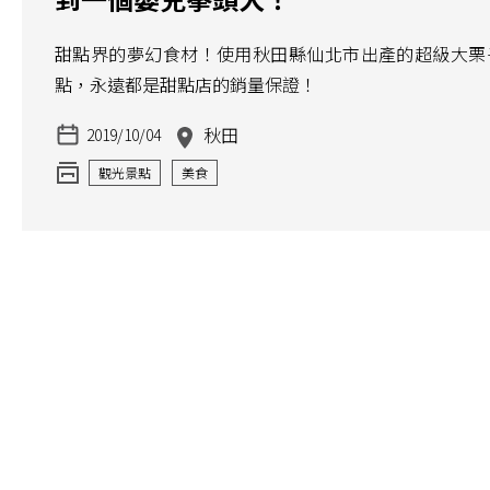
甜點界的夢幻食材！使用秋田縣仙北市出產的超級大栗
點，永遠都是甜點店的銷量保證！
秋田
2019/10/04
觀光景點
美食