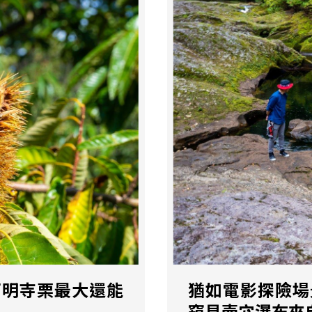
西明寺栗最大還能
猶如電影探險場
窺見壺穴瀑布來