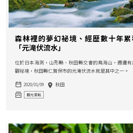
森林裡的夢幻祕境、經歷數十年累
「元滝伏流水」
位於日本海測，山形縣、秋田縣交會的鳥海山，週邊有
觀祕境，秋田縣仁賀保市的元滝伏流水就是其中之一。
秋田
2020/01/09
觀光景點