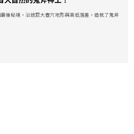
田最後秘境，沿途巨大壺穴地形與高低落差，造就了鬼斧