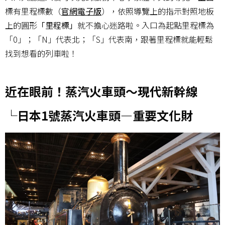
標有里程標數（
官網電子版
），依照導覽上的指示對照地板
上的圓形
「里程標」
就不擔心迷路啦。入口為起點里程標為
「0」；「N」代表北；「S」代表南，跟著里程標就能輕鬆
找到想看的列車啦！
近在眼前！蒸汽火車頭～現代新幹線
└日本1號蒸汽火車頭—重要文化財