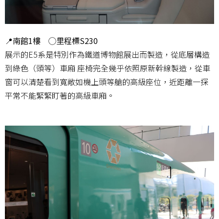
📍南館1樓 ◯里程標S230
展示的E5系是特別作為鐵道博物館展出而製造，從底層構造
到綠色（頭等）車廂 座椅完全幾乎依照原新幹線製造，從車
窗可以清楚看到寬敞如機上頭等艙的高級座位，近距離一探
平常不能緊緊盯著的高級車廂。