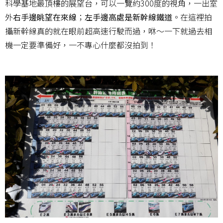
科學基地最頂樓的展望台，可以一覽約300度的視角，一出室
外
右手邊眺望在來線
；
左手邊高處是新幹線鐵道
。在這裡拍
攝新幹線真的就在眼前超高速行駛而過，咻～一下就過去相
機一定要準備好，一不專心什麼都沒拍到！