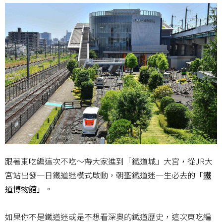
跟著東吃編這次不吃～帶大家進到「鐵道城」大宮，從JR大
宮站出發一日鐵道迷模式啟動，朝聖鐵道迷一生必去的
「
鐵
道博物館
」。
如果你不是鐵道迷或是不想看深奧的鐵道歷史，這次東吃編