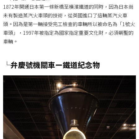
1872年開通日本第一條新橋至橫濱鐵道的同時，因為日本尚
未有製造蒸汽火車頭的技術，從英國進口了這輛蒸汽火車
頭。因為是第一輛接受完工檢查的車輛所以被命名為「1號火
車頭」，1997年被指定為國家指定重要文化財，必須朝聖的
車輛。
└弁慶號機關車ー鐵道紀念物