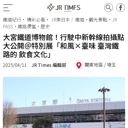
鐵道紀行
•
精彩必看
•
JR東日本
鐵道•觀光景點•JR
PASS•鐵路便當•歷史
大宮鐵道博物館！行駛中新幹線拍攝點
大公開＠特別展「和風×臺味 臺灣鐵
路的 飲食文化」
關東地區 /
埼玉
2025/04/11
JR Times 編輯部