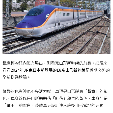
鐵道博物館內沒有展出，剛看完山形新幹線的前身，必須來
看看
2024年JR東日本新登場的E8系山形新幹線
是近期必追的
全新搭乘體驗。
鮮豔的色彩帥氣不失活力感，車頂是山形縣鳥「鴛鴦」的紫
色，車身線條是山形縣縣花「紅花」蘊含的黃色，車身則是
「藏王」的雪白，整體車身設計注入許多山形當地的元素。