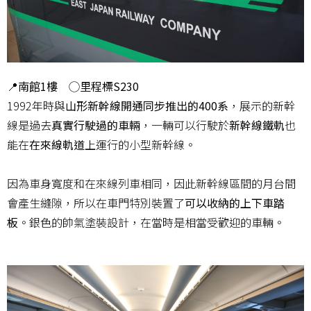
📍南館1樓
◯
里程標S230
1992年時與
山形新幹線開通同步推出的400系
，展示的新幹
線是過去
真實行駛過的車輛
，一輛可以行駛於
新幹線鐵軌
也
能在
在來線軌道
上運行的小型新幹線。
因為車身寬度和在來線列車相同，因此新幹線區間的月台間
會產生縫隙，所以在車門特別裝置了
可以收納的上下車踏
板
。銀色的帥氣塗裝設計，在當時是相當受歡迎的車輛。