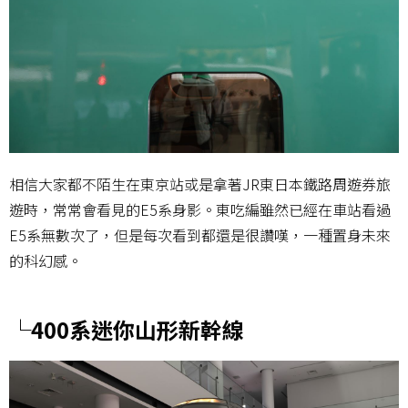
相信大家都不陌生在東京站或是拿著JR東日本鐵路周遊券旅
遊時，常常會看見的E5系身影。東吃編雖然已經在車站看過
E5系無數次了，但是每次看到都還是很讚嘆，一種置身未來
的科幻感。
└400系迷你山形新幹線