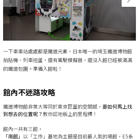
一下車車站處處都是鐵道元素，日本唯一的埼玉鐵道博物館
拍貼機、列車扭蛋，還有駕駛模擬器，還沒入館已經被滿滿
的鐵道包圍。準備入館啦！
館內不迷路攻略
鐵道博物館非常大等同於東京巨蛋的空間感，
要如何馬上找
到想去的位置呢？
教你認地板上的里程標！
館內一共有三館，
「南館」
以「工作」基地為主題是目前最人氣的場館，E5系