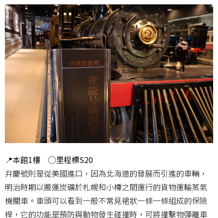
📍本館1樓 ◯里程標S20
弁慶號則是從美國進口，因為北海道的發展而引進的車輛，
明治時期以搬運炭礦於札幌和小樽之間運行的貨物運輸蒸氣
機關車。車頭可以看到一般不常見裙狀一條一條組成的保險
桿，它的功能是預防與動物發生碰撞時，可將撞擊物彈離車