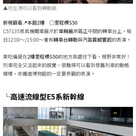
▲往左滑可以看到轉動感
俯視觀看
📍
本館2樓 ◯里程標S50
C57135蒸氣機關車展示於
車輛展示區
正中間的轉車台上，每
日12:00～/15:00～會有
轉車台轉動
與
汽笛震撼響起
的表演。
東吃編是在
2樓里程標S50
的地方高處往下看，視野非常好！
列車完全又活起來的感覺，很難得可以看到懷舊列車的動態
模樣，來鐵道博物館的一定要參觀的表演。
└高速流線型E5系新幹線