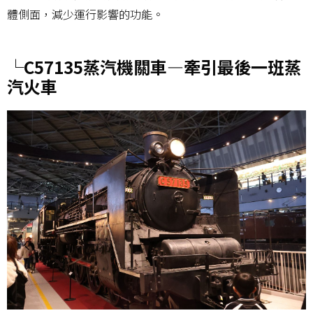
體側面，減少運行影響的功能。
└C57135蒸汽機關車―牽引最後一班蒸
汽火車