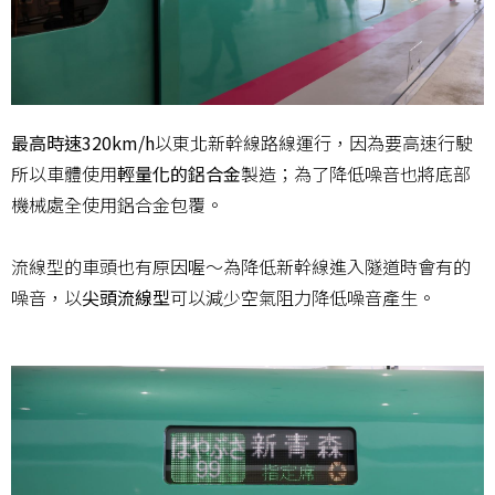
最高時速320km/h
以東北新幹線路線運行，因為要高速行駛
所以車體使用
輕量化的鋁合金
製造；為了降低噪音也將底部
機械處全使用鋁合金包覆。
流線型的車頭也有原因喔～為降低新幹線進入隧道時會有的
噪音，以
尖頭流線型
可以減少空氣阻力降低噪音產生。