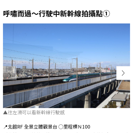
呼嘯而過～行駛中新幹線拍攝點①
▲往左滑可以看新幹線行駛感
📍北館RF 全景立體觀景台 ◯里程標Ｎ100