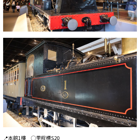
📍
本館1樓 ◯里程標S20