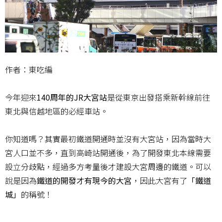
作者：東吃編
今年迎來
140周年的JR大宮站
是從東京出發搭乘新幹線前往
東北與信越地區的必經車站。
你知道嗎？其實最初鐵道開通時並沒有大宮站，因為當時大
宮人口並不多，直到高崎站開通後，為了開發東北本線需要
設立分歧點，經過多方考量後才建設大宮周邊的鐵道。可以
說是因為
鐵道的開發才有現今的大宮
，因此大宮有了
「鐵道
城」
的稱號！