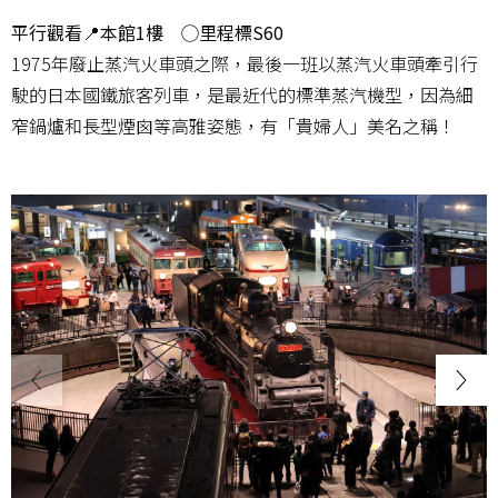
平行觀看📍本館1樓 ◯里程標S60
1975年廢止蒸汽火車頭之際，最後一班以蒸汽火車頭牽引行
駛的日本國鐵旅客列車，是最近代的標準蒸汽機型，因為細
窄鍋爐和長型煙囪等高雅姿態，有「貴婦人」美名之稱！