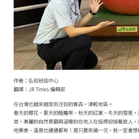
作者：弘前統括中心
翻譯：JR Times 編輯部
在台灣也越來越受到注目的青森・津輕地區。
春天的櫻花、夏天的睡魔祭、秋天的紅葉、冬天的雪景，
首，美麗的自然景觀與溫暖的在地人在這裡迎接著旅人，
地美食、溫泉也通通都有！是只要來過一次，就一定會想