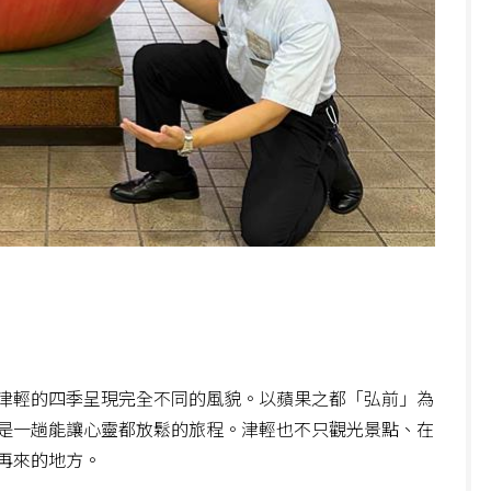
津輕的四季呈現完全不同的風貌。以蘋果之都「弘前」為
是一趟能讓心靈都放鬆的旅程。津輕
也不只觀光景點、在
再來的地方。