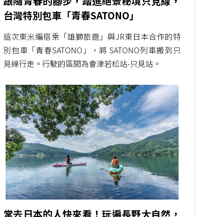
跟隨青春的腳步，踏進絕景秘境只見線，
台灣特別包車「青春SATONO」
這次東米編搭乘「雄獅旅遊」與JR東日本合作的特
別包車「青春SATONO」，將 SATONO列車搬到只
見線行走。行駛的區間為會津若松站-只見站。
常去日本的人快來看！玩遍長野大自然，