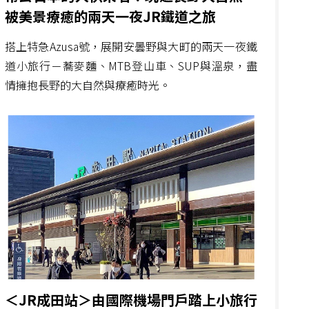
被美景療癒的兩天一夜JR鐵道之旅
搭上特急Azusa號，展開安曇野與大町的兩天一夜鐵
道小旅行－蕎麥麵、MTB登山車、SUP與溫泉，盡
情擁抱長野的大自然與療癒時光。
＜JR成田站＞由國際機場門戶踏上小旅行