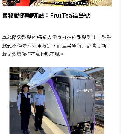
會移動的咖啡廳：FruiTea福島號
專為酷愛甜點的螞蟻人量身打造的甜點列車！甜點
款式不僅是本列車限定，而且菜單每月都會更新，
就是要讓你搭不膩也吃不膩。