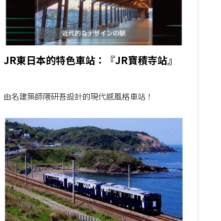
JR東日本的特色車站：『JR寶積寺站』
由名建築師隈研吾設計的現代感風格車站！