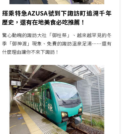
搭乘特急AZUSA號到下諏訪町追溯千年
歷史，還有在地美食必吃推薦！
驚心動魄的諏訪大社「御柱祭」、越來越罕見的冬
季「御神渡」現象、免費的諏訪溫泉足湯……還有
什麼理由讓你不來下諏訪！