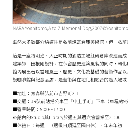
NARA Yoshitomo,A to Z Memorial Dog,2007©Yoshitomo
雖然大多數都介紹這裡是弘前煉瓦倉庫美術館，但「弘前
這是一座將
明治、大正時期的酒造工場紅磚倉庫改建而成，
建築師－田根剛設計，在保留歷史建築風貌的同時，轉化
館內展出著以當地風土、歷史、文化為基礎的藝術作品以
設咖啡館與紀念品店，是藝術與在地化相融合的迷人場域
■地址：青森縣弘前市吉野町2-1
■交通：JR弘前站搭公車至「中土手町」下車（車程約9
■營業時間：9:00～17:00
※館內的Studio與Library於週五與週六會營業至21:00
■休館日：每週二（遇假日順延至隔日休）、年末年初