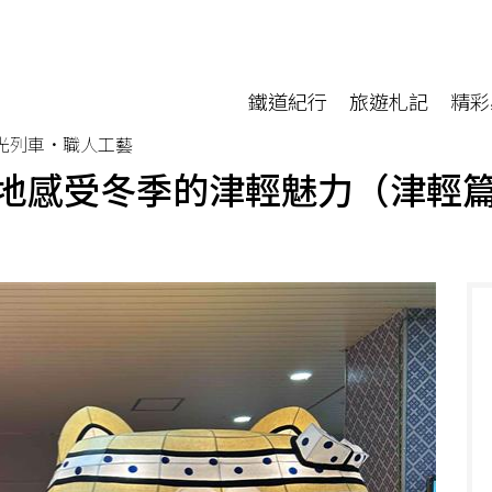
鐵道紀行
旅遊札記
精彩
光列車•職人工藝
地感受冬季的津輕魅力（津輕