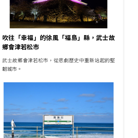
吹往「幸福」的徐風「福島」縣，武士故
鄉會津若松市
武士故鄉會津若松市，從悲劇歷史中重新站起的堅
韌城市。