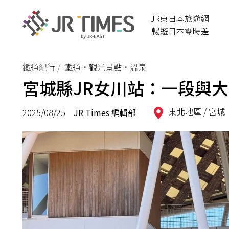
JR東日本旅遊網
暢遊日本零時差
鐵道紀行
鐵道•觀光景點•溫泉
宮城縣JR女川站：一段與
東北地區 /
宮城
2025/08/25
JR Times 編輯部