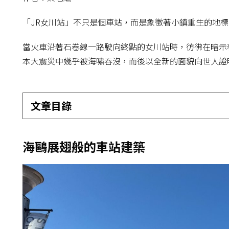
「JR女川站」不只是個車站，而是象徵著小鎮重生的地標
當火車沿著石卷線一路駛向終點的女川站時，彷彿在暗示
本大震災中幾乎被海嘯吞沒，而後以全新的面貌向世人證
文章目錄
海鷗展翅般的車站建築