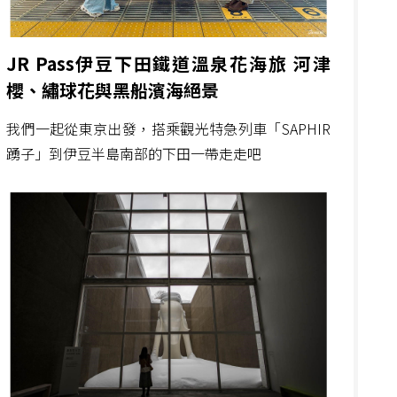
JR Pass伊豆下田鐵道溫泉花海旅 河津
櫻、繡球花與黑船濱海絕景
我們一起從東京出發，搭乘觀光特急列車「SAPHIR
踴子」到伊豆半島南部的下田一帶走走吧