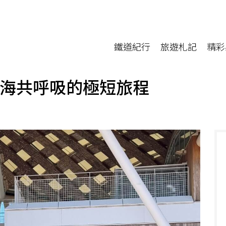
鐵道紀行
旅遊札記
精彩
大海共呼吸的極短旅程