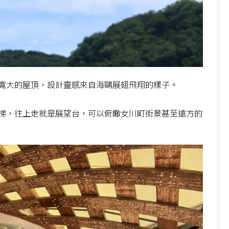
寬大的屋頂，設計靈感來自海鷗展翅飛翔的樣子。
梯，往上走就是展望台，可以俯瞰女川町街景甚至遠方的