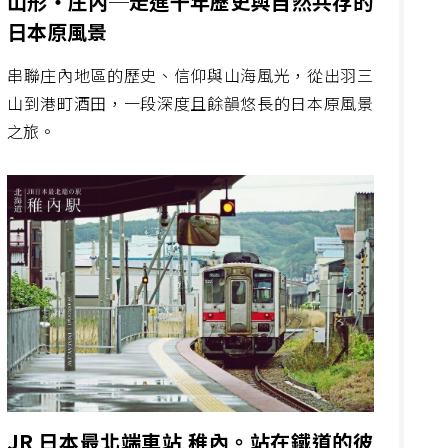
山形・庄內─走進千年歷史與自然共存的
日本原風景
串聯庄內地區的歷史、信仰與山海風光，從出羽三
山到港町酒田，一段深度且餘韻悠長的日本原風景
之旅。
JR 日本最北端車站 稚內。站在鐵道的彼