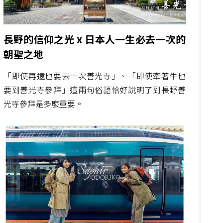
長野的信仰之光 x 日本人一生必去一次的
朝聖之地
「即使再遠也要去一次善光寺」、「即使牽著牛也
要到善光寺參拜」這兩句俗語恰好說明了到長野善
光寺參拜是多麼重要。