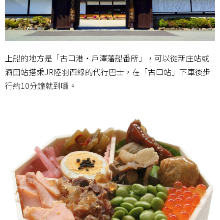
上船的地方是「古口港・戶澤藩船番所」，可以從新庄站或
酒田站搭乘JR陸羽西線的代行巴士，在「古口站」下車後步
行約10分鐘就到囉。