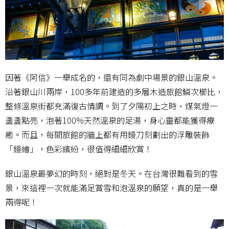
因著《阿信》一舉成名的，還有同為劇中場景的銀山溫泉。
沿著銀山川兩岸，100多年前建造的多層木造旅館鱗次櫛比，
整條溫泉街都充滿復古情調。到了夕陽初上之時，煤氣燈一
盞盞點亮，泡著100%天然溫泉的足湯，身心靈都能獲得療
癒。而且，每間旅館的牆上都有用鏝刀刻劃出的浮雕裝飾
「鏝繪」，色彩繽紛，很值得細細欣賞！
銀山溫泉最夢幻的時刻，絕對是冬天。在台灣很難看到的雪
景，來這裡一次就能滿足賞雪和泡溫泉的願望，真的是一舉
兩得呢！