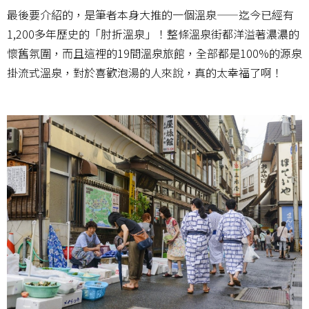
最後要介紹的，是筆者本身大推的一個溫泉——迄今已經有
1,200多年歷史的「肘折溫泉」！整條溫泉街都洋溢著濃濃的
懷舊氛圍，而且這裡的19間溫泉旅館，全部都是100%的源泉
掛流式溫泉，對於喜歡泡湯的人來說，真的太幸福了啊！