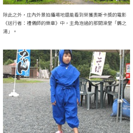
除此之外，庄內外景拍攝場地還能看到榮獲奧斯卡獎的電影
《送行者：禮儀師的樂章》中，主角泡過的那間澡堂「鶴之
湯」。