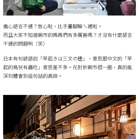
擔心語言不通？放心啦，比手畫腳嘛ㄟ通啦。
而且大家不知道朝市的媽媽們有多厲害嗎？才沒有什麼語言
不通的問題咧（笑）
日本有句諺語說「早起きは三文の徳」，意思跟中文的「早
起的鳥兒有蟲吃」意思差不多。在肘折朝市逛一圈，真的能
深刻體會到這句話的真諦。