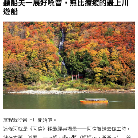
聽船夫一展好嗓音，無比療癒的最上川
遊船
旅程就從最上川開始吧。
這條河就是《阿信》裡最經典場景——阿信被送去做工時，
站在木筏上喊著「卡～將、多～將（媽媽～、爸爸～）」的