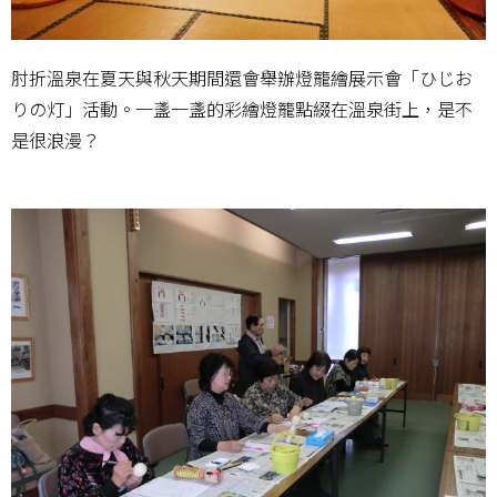
肘折溫泉在夏天與秋天期間還會舉辦燈籠繪展示會「ひじお
りの灯」活動。一盞一盞的彩繪燈籠點綴在溫泉街上，是不
是很浪漫？