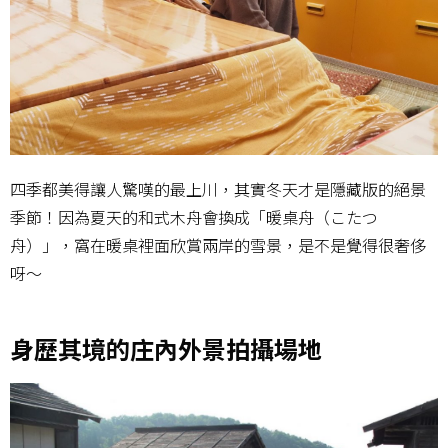
四季都美得讓人驚嘆的最上川，其實冬天才是隱藏版的絕景
季節！因為夏天的和式木舟會換成「暖桌舟（こたつ
舟）」，窩在暖桌裡面欣賞兩岸的雪景，是不是覺得很奢侈
呀～
身歷其境的庄內外景拍攝場地