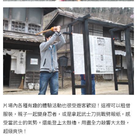
片場內各種有趣的體驗活動也很受遊客歡迎！這裡可以租借
服裝，親子一起變身忍者，或是拿起武士刀挑戰劈報紙，感
受當武士的氣勢。還能登上太鼓櫓，用盡全力敲響大太鼓，
超級爽快！