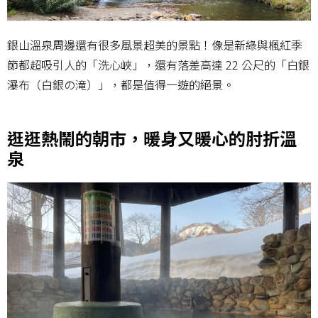
銀山溫泉周邊還有很多風景超美的景點！像是新綠與楓紅季
節都超吸引人的「洗心峽」，還有落差高達 22 公尺的「白銀
瀑布（白銀の滝）」，都是值得一遊的絕景。
逛逛熱鬧的朝市，暖身又暖心的肘折溫
泉