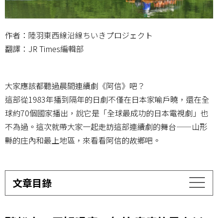
作者：陸羽東西線沿線ちいきプロジェクト
翻譯：JR Times編輯部
大家應該都聽過晨間連續劇《阿信》吧？
這部從1983年播到隔年的日劇不僅在日本家喻戶曉，還在全
球約70個國家播出，說它是「全球最成功的日本電視劇」也
不為過。這次就帶大家一起走訪這部連續劇的舞台——山形
縣的庄內和最上地區，來看看阿信的故鄉吧。
文章目錄