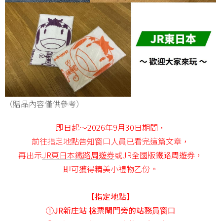
（贈品內容僅供參考）
即日起～2026年9月30日期間，
前往指定地點告知窗口人員已看完這篇文章，
再出示
JR東日本鐵路周遊券
或JR全國版鐵路周遊券，
即可獲得精美小禮物乙份。
【指定地點】
①JR新庄站 檢票閘門旁的站務員窗口