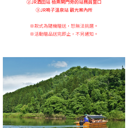
②JR酒田站 檢票閘門旁的站務員窗口
③JR鳴子溫泉站 觀光案內所
※款式為隨機贈送，恕無法挑選。
※活動贈品送完即止，不另通知。